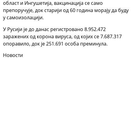
област и Ингушетија, вакцинација се само
препоручује, док старији од 60 година морају да буду
у самоизолацији.
У Русији је до данас регистровано 8.952.472
заражених од корона вируса, од којих се 7.687.317
опоравило, док је 251.691 особа преминула.
Новости