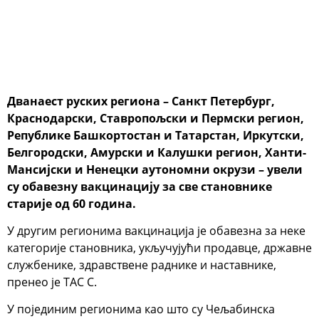
Дванаест руских региона – Санкт Петербург,
Краснодарски, Ставропољски и Пермски регион,
Републике Башкортостан и Татарстан, Иркутски,
Белгородски, Амурски и Калушки регион, Ханти-
Мансијски и Ненецки аутономни окрузи – увели
су обавезну вакцинацију за све становнике
старије од 60 година.
У другим регионима вакцинација је обавезна за неке
категорије становника, укључујући продавце, државне
службенике, здравствене раднике и наставнике,
пренео је ТАС С.
У појединим регионима као што су Чељабинска