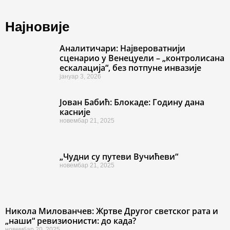
Најновије
Аналитичари: Највероватнији
сценарио у Венецуели – „контролисана
ескалација“, без потпуне инвазије
јануар 3, 2026
Јован Бабић: Блокаде: Годину дана
касније
новембар 21, 2025
„Чудни су путеви Вучићеви“
новембар 21, 2025
Никола Милованчев: Жртве Другог светског рата и
„наши“ ревизионисти: до када?
новембар 20, 2025