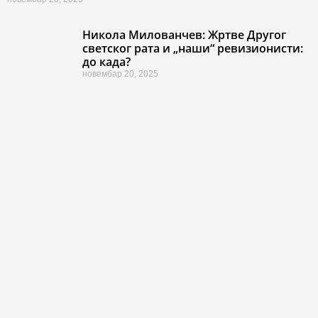
Никола Милованчев: Жртве Другог
светског рата и „наши“ ревизионисти:
до када?
новембар 20, 2025