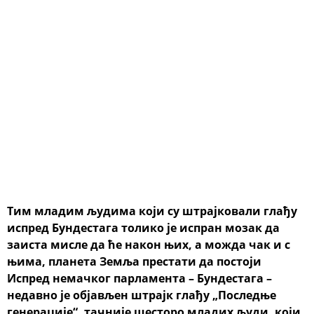
Тим младим људима који су штрајковали глађу
испред Бундестага толико је испран мозак да
заиста мисле да ће након њих, а можда чак и с
њима, планета Земља престати да постоји
Испред немачког парламента – Бундестага –
недавно је објављен штрајк глађу „Последње
генерације“, тачније шесторо младих људи, који