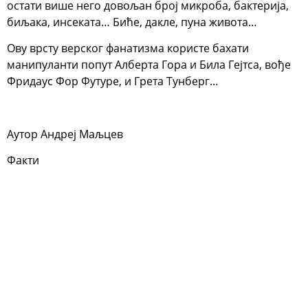
остати више него довољан број микроба, бактерија,
биљака, инсеката… Биће, дакле, пуна живота…
Ову врсту верског фанатизма користе бахати
манипуланти попут Алберта Гора и Била Гејтса, вође
Фридаyс Фор Футуре, и Грета Тунберг…
Аутор Андреј Маљцев
Факти