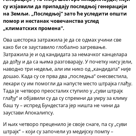
су изјавили да припадају последњој генерацији
на Земљи. „Последњој“ зато ће уследити општи
помор и нестанак човечанства услед
„климатских промена“.
Ова шесторка затражила је да се одмах учини све
како би се зауставило глобално загревање.
Затражила је и од кандидата за немачког канцелара
да дођу и да са њима разговарају. У почетку нису јели,
наводно три недеље, али им нико од „кандидата“ није
дошао. Када су се прва два „последња“ онесвестила,
лекари су им помогли да напусте место штрајка глађу.
Тада је четворо преосталих ступило у „суви штрајк
глађу“ и објавили су да су спремни да умру за климу
баш ту – испред Бундестага јер ништа не чини да
заустави Апокалипсу.
И њих четворо преценило је своје снаге, па су „суви
штрајк“ – који су започели уз медијску помпу –