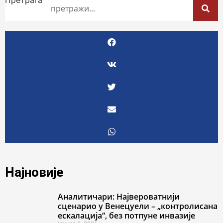
Најновије
Аналитичари: Највероватнији
сценарио у Венецуели – „контролисана
ескалација“, без потпуне инвазије