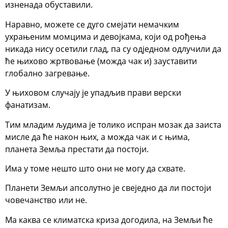
изненада обуставили.
Наравно, можете се дуго смејати немачким
ухрањеним момцима и девојкама, који од рођења
никада нису осетили глад, па су одједном одлучили да
ће њихово жртвовање (можда чак и) зауставити
глобално загревање.
У њиховом случају је упадљив прави верски
фанатизам.
Тим младим људима је толико испран мозак да заиста
мисле да ће након њих, а можда чак и с њима,
планета Земља престати да постоји.
Има у томе нешто што они не могу да схвате.
Планети Земљи апсолутно је свеједно да ли постоји
човечанство или не.
Ма каква се климатска криза догодила, на Земљи ће