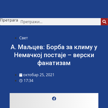
Скочите
на
садржај
Претрага
Свет
А. Маљцев: Борба за климу у
Немачкој постаје – верски
фанатизам
октобар 25, 2021
17:34