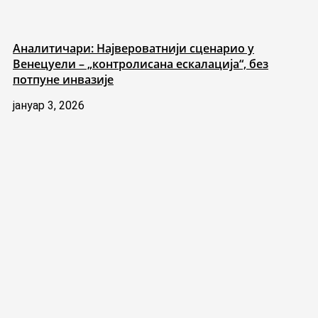
Аналитичари: Највероватнији сценарио у
Венецуели – „контролисана ескалација“, без
потпуне инвазије
јануар 3, 2026