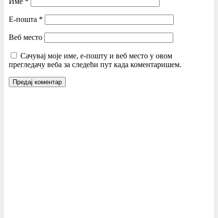
Име
*
Е-пошта
*
Веб место
Сачувај моје име, е-пошту и веб место у овом
прегледачу веба за следећи пут када коментаришем.