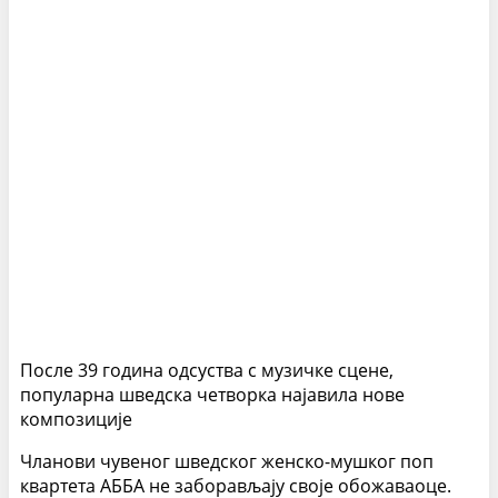
После 39 година одсуства с музичке сцене,
популарна шведска четворка најавила нове
композиције
Чланови чувеног шведског женско-мушког поп
квартета АББА не заборављају своје обожаваоце.