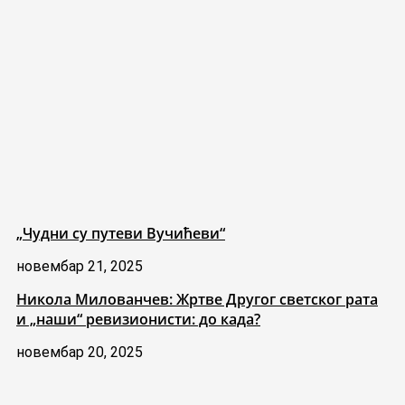
„Чудни су путеви Вучићеви“
новембар 21, 2025
Никола Милованчев: Жртве Другог светског рата
и „наши“ ревизионисти: до када?
новембар 20, 2025