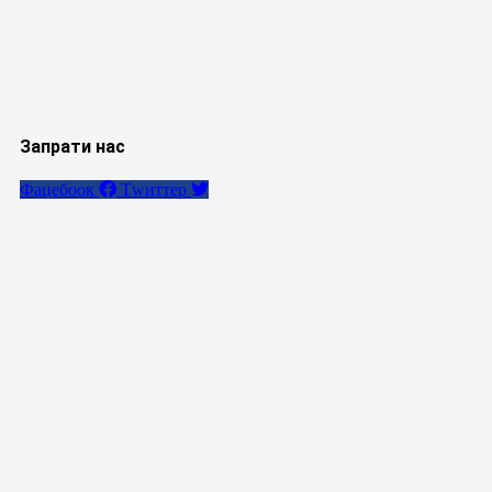
Запрати нас
Фацебоок
Тwиттер