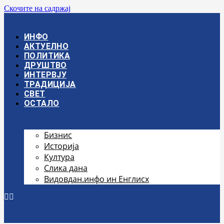
Скочите на садржај
ИНФО
АКТУЕЛНО
ПОЛИТИКА
ДРУШТВО
ИНТЕРВЈУ
ТРАДИЦИЈА
СВЕТ
ОСТАЛО
Бизнис
Историја
Култура
Слика дана
Видовдан.инфо ин Енглисх