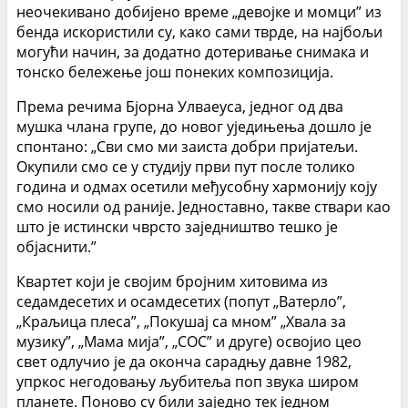
неочекивано добијено време „девојке и момци” из
бенда искористили су, како сами тврде, на најбољи
могући начин, за додатно дотеривање снимака и
тонско бележење још понеких композиција.
Према речима Бјорна Улваеуса, једног од два
мушка члана групе, до новог уједињења дошло је
спонтано: „Сви смо ми заиста добри пријатељи.
Окупили смо се у студију први пут после толико
година и одмах осетили међусобну хармонију коју
смо носили од раније. Једноставно, такве ствари као
што је истински чврсто заједништво тешко је
објаснити.”
Квартет који је својим бројним хитовима из
седамдесетих и осамдесетих (попут „Ватерло”,
„Краљица плеса”, „Покушај са мном” „Хвала за
музику”, „Мама мија”, „СОС” и друге) освојио цео
свет одлучио је да оконча сарадњу давне 1982,
упркос негодовању љубитеља поп звука широм
планете. Поново су били заједно тек једном