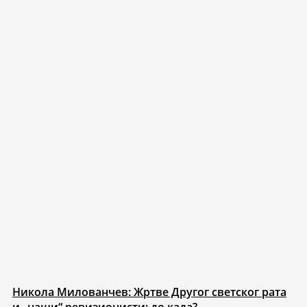
Никола Милованчев: Жртве Другог светског рата