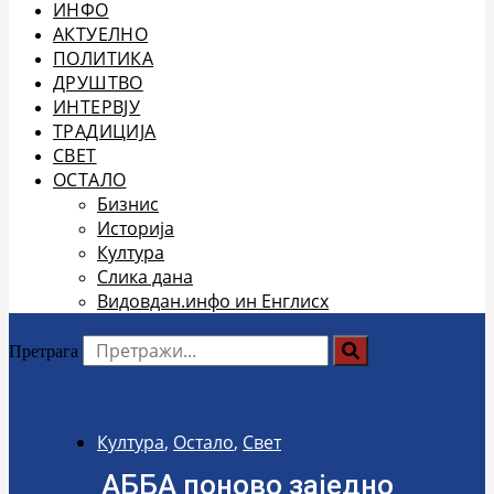
ИНФО
АКТУЕЛНО
ПОЛИТИКА
ДРУШТВО
ИНТЕРВЈУ
ТРАДИЦИЈА
СВЕТ
ОСТАЛО
Бизнис
Историја
Култура
Слика дана
Видовдан.инфо ин Енглисх
Претрага
Култура
,
Остало
,
Свет
АББА поново заједно