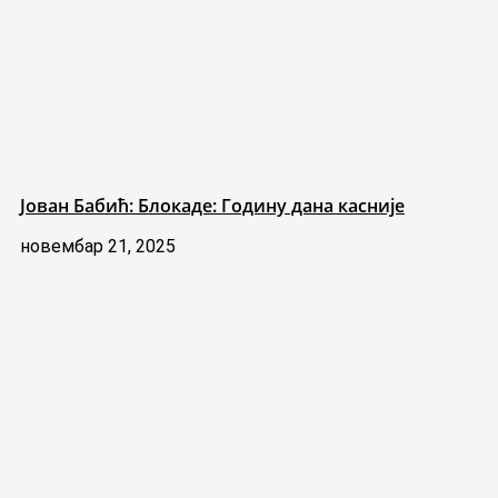
Јован Бабић: Блокаде: Годину дана касније
новембар 21, 2025