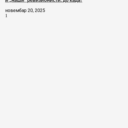
и „наши“ ревизионисти: до када?
новембар 20, 2025