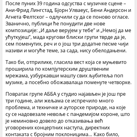
После пуних 39 година одсуства с музичке сцене –
Ани-Фрид Лингстад, Бјорн Улваеус, Бени Андерсон и
Агнета Фелтског – одлучили су да се поново огласе.
Званично, публици ће понудити две нове
композиције: „И даље верујем у тебе” и „Немој да ме
ућуткујеш”, мада кругови блиски групи тврде да је,
сем поменутих, реч и о још три додатне песме чији
називи и могуће теме, за сада, нису обелодањени.
Тако би, отприлике, гласила вест која се муњевито
проширила по компјутерским друштвеним
мрежама, узбуркавши машту свих љубитеља поп
музике, а посебно обожавалаца поменуте четворке.
Повратак групе АББА у студио најављен је још пре
три године, али жељама се испречило много
проблема, и техничке и ауторске природе, на које
су се надовезале невоље с пандемијом короне, што
је неминовно довело до отказивања већ
уговорених концертних наступа, директних
контаката с бројним поклоницима… Како било,