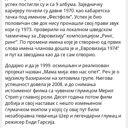
успех постигли су и са 9 албума. Заједничку
каријеру почели су давне 1970. као кабаретска
тачка под именом „Фестфолк”. Успех је био
половичан све док нису пронашли свој прави звук
који су 1973. проверили на локалном шведском
такмичењу за „Евровизију” композицијом „Ринг,
ринг”. По промени имена које је створено од првих
слова имена чланова дошла је и „Евровизија 1974”
и пут ка звездама као да се сам отворио.
Додајмо и да је 1999. осмишљен и реализован
пројекат назван „Мама мија: ево нас опет”. Реч је о
мјузиклу базираном на хитовима групе. Његова
успешност довела је 2008. и до снимања
истоименог филма са чувеном глумицом Мерил
Стрип у главној роли. Десет година потом филм
добија и свој наставак с нешто измењеном
глумачком екипом у којој су овај пут били
незаборавна певачица Шер и легендарни глумац и
режисер Енди Гарсија.