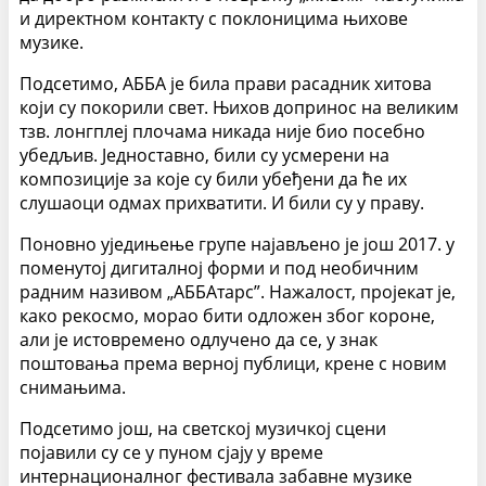
и директном контакту с поклоницима њихове
музике.
Подсетимо, АББА је била прави расадник хитова
који су покорили свет. Њихов допринос на великим
тзв. лонгплеј плочама никада није био посебно
убедљив. Једноставно, били су усмерени на
композиције за које су били убеђени да ће их
слушаоци одмах прихватити. И били су у праву.
Поновно уједињење групе најављено је још 2017. у
поменутој дигиталној форми и под необичним
радним називом „АББАтарс”. Нажалост, пројекат је,
како рекосмо, морао бити одложен због короне,
али је истовремено одлучено да се, у знак
поштовања према верној публици, крене с новим
снимањима.
Подсетимо још, на светској музичкој сцени
појавили су се у пуном сјају у време
интернационалног фестивала забавне музике