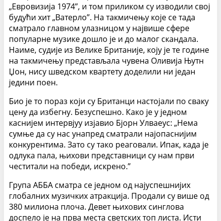
„Евровизија 1974”, и том приликом су изводили свој
будући хит „Ватерло”. На такмичењу које се тада
сматрало главном улазницом у највише сфере
популарне музике дошло је и до малог скандала.
Наиме, судије из Велике Британије, коју је те године
на такмичењу представљала чувена Оливија Њутн
Џон, нису шведском квартету доделили ни један
једини поен.
Био је то пораз који су Британци настојали по сваку
цену да избегну. Безуспешно. Како је у једном
каснијем интервјуу изјавио Бјорн Улваеус: „Нема
сумње да су нас унапред сматрали најопаснијим
конкурентима. Зато су тако реаговали. Ипак, када је
одлука пала, њихови представници су нам први
честитали на победи, искрено.”
Група АББА сматра се једном од најуспешнијих
глобалних музичких атракција. Продали су више од
380 милиона плоча. Девет њихових синглова
доспело је на прва места светских топ листа. Исти