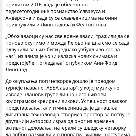
приликом 2016. када је обележено
педесетогодишње познанство Улваеуса и
Андерсона и када су се слављеницима на бини
придружили и Лингстадова и Фелтскогова.
„Обожаваоци су нас све време звали, тражили да се
поново окупимо и можда ће ово на шта смо се сада
одлучили за њих бити једнако узбудљиво као за
нас”, изјавила је уочи изласка нових снимака и
предстојећег „огледања” с публиком Ани-Фрид
Лингстад.
До окупљања поп четворке дошло је поводом
турнеје назване „АББА аватар”, у којој музику не
изводе чланови групе лично него њихови –
холограмски креирани ликови. Успешност оваквог
представљања, али и чињеница да је данашња
дигитална технологија створила простор за потпуно
другачији ауторски израз од оног из времена
активног деловања, натерали су шведску четворку
да добро размисли и о повратку „живим” наступима