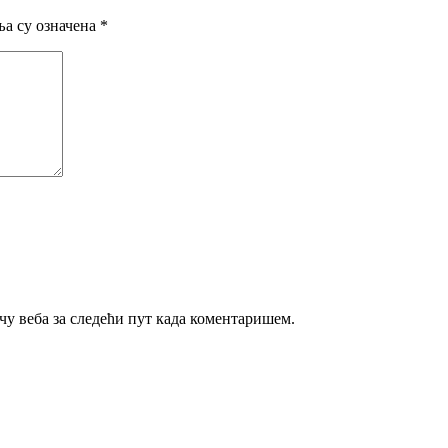
а су означена
*
ачу веба за следећи пут када коментаришем.