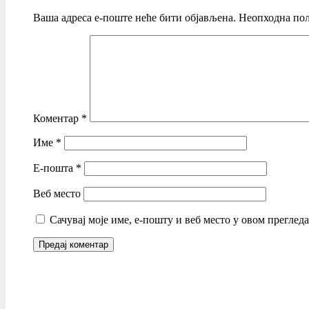
Ваша адреса е-поште неће бити објављена.
Неопходна пољ
Коментар
*
Име
*
Е-пошта
*
Веб место
Сачувај моје име, е-пошту и веб место у овом преглед