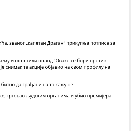
ћа, званог „капетан Драган“ прикупља потписе за
а њему и оштетили штанд.“Овако се бори против
је снимак те акције објавио на свом профилу на
битно да грађани на то кажу не.
отике, трговао људским органима и убио премијера