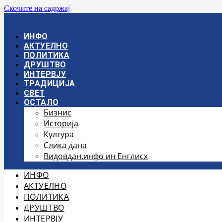
Скочите на садржај
ИНФО
АКТУЕЛНО
ПОЛИТИКА
ДРУШТВО
ИНТЕРВЈУ
ТРАДИЦИЈА
СВЕТ
ОСТАЛО
Бизнис
Историја
Култура
Слика дана
Видовдан.инфо ин Енглисх
ИНФО
АКТУЕЛНО
ПОЛИТИКА
ДРУШТВО
ИНТЕРВЈУ