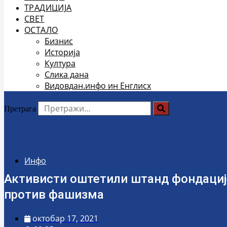
ТРАДИЦИЈА
СВЕТ
ОСТАЛО
Бизнис
Историја
Култура
Слика дана
Видовдан.инфо ин Енглисх
Претрага
Инфо
Активисти оштетили штанд фондације
против фашизма
октобар 17, 2021