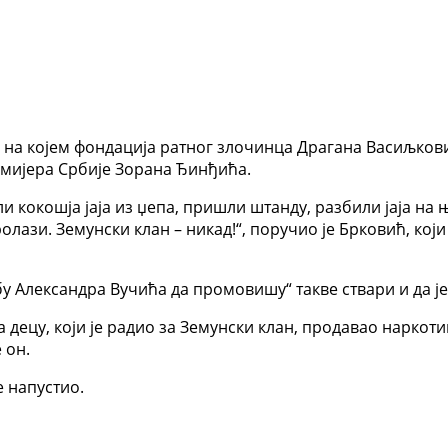
д на којем фондација ратног злочинца Драгана Васиљкови
емијера Србије Зорана Ђинђића.
ли кокошја јаја из џепа, пришли штанду, разбили јаја н
ази. Земунски клан – никад!“, поручио је Брковић, који 
 Александра Вучића да промовишу“ такве ствари и да је 
вала децу, који је радио за Земунски клан, продавао нарк
 он.
е напустио.