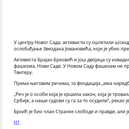
У центру Новог Сада, активисти су оштетили штан
ослобађање Звездана Јовановића, који је убио пр
Активиста Брајан Брковић и још двојица су извади
фашизма, Нови Саде. У Новом Саду фашизам не прол
Твитеру.
Према његовим речима, та фондација „има наредбу
„Реч је о особи која је кршила закон, која је тро
Србије, а наши судови су га за то осудили“, рекао је
Бркић је био члан Странке слободе и правде, али ј
Н1