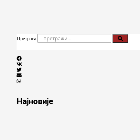
Претрага
Најновије