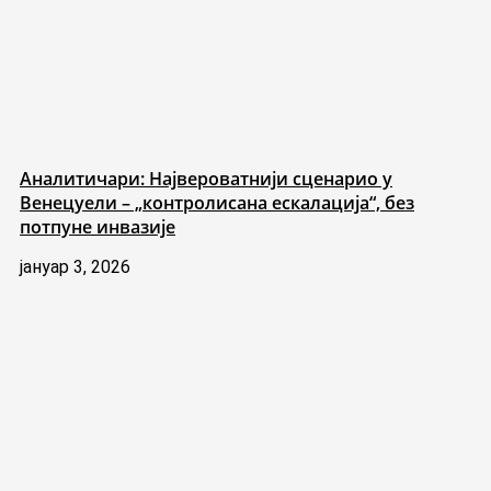
Аналитичари: Највероватнији сценарио у
Венецуели – „контролисана ескалација“, без
потпуне инвазије
јануар 3, 2026