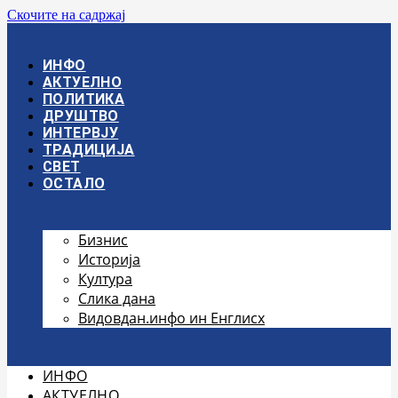
Скочите на садржај
ИНФО
АКТУЕЛНО
ПОЛИТИКА
ДРУШТВО
ИНТЕРВЈУ
ТРАДИЦИЈА
СВЕТ
ОСТАЛО
Бизнис
Историја
Култура
Слика дана
Видовдан.инфо ин Енглисх
ИНФО
АКТУЕЛНО