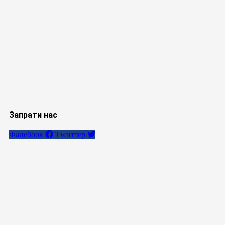
Запрати нас
Фацебоок
Тwиттер