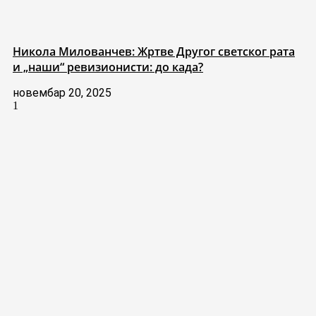
Никола Милованчев: Жртве Другог светског рата
и „наши“ ревизионисти: до када?
новембар 20, 2025