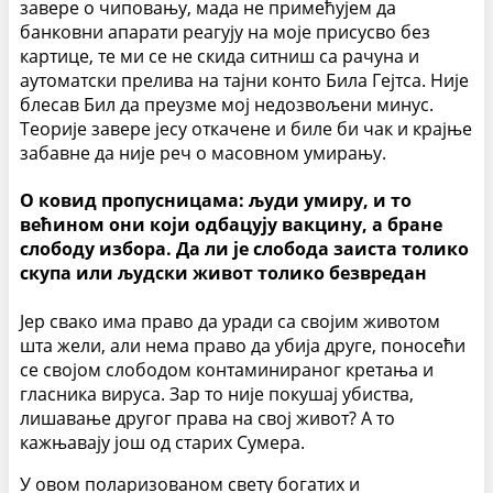
завере о чиповању, мада не примећујем да
банковни апарати реагују на моје присусво без
картице, те ми се не скида ситниш са рачуна и
аутоматски прелива на тајни конто Била Гејтса. Није
блесав Бил да преузме мој недозвољени минус.
Теорије завере јесу откачене и биле би чак и крајње
забавне да није реч о масовном умирању.
О ковид пропусницама: људи умиру, и то
већином они који одбацују вакцину, а бране
слободу избора. Да ли је слобода заиста толико
скупа или људски живот толико безвредан
Јер свако има право да уради са својим животом
шта жели, али нема право да убија друге, поносећи
се својом слободом контаминираног кретања и
гласника вируса. Зар то није покушај убиства,
лишавање другог права на свој живот? А то
кажњавају још од старих Сумера.
У овом поларизованом свету богатих и