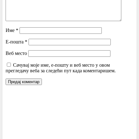
Име
*
Е-пошта
*
Веб место
Сачувај моје име, е-пошту и веб место у овом
прегледачу веба за следећи пут када коментаришем.