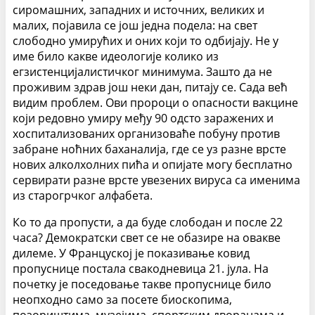
сиромашних, западних и источних, великих и
малих, појавила се још једна подела: на свет
слободно умирућих и оних који то одбијају. Не у
име било какве идеологије колико из
егзистенцијалистичког минимума. Зашто да не
проживим здрав још неки дан, питају се. Сада већ
видим проблем. Ови пророци о опасности вакцине
који редовно умиру међу 90 одсто заражених и
хоспитализованих организоваће побуну против
забране ноћних баханалија, где се уз разне врсте
нових алколхолних пића и опијате могу бесплатно
сервирати разне врсте увезених вируса са именима
из старогрчког алфабета.
Ко то да пропусти, а да буде слободан и после 22
часа? Демократски свет се не обазире на овакве
дилеме. У Француској је показивање ковид
пропуснице постала свакодневица 21. јула. На
почетку је поседовање такве пропуснице било
неопходно само за посете биоскопима,
позориштима, музејима, спортским дворанама и