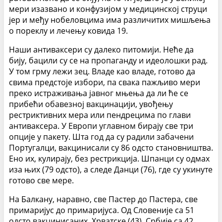
мери изазвано и конфузијом у медицинској струци
јер и међу нобеловцима има различитих мишљења
о пореклу и лечењу ковида 19.
Наши антиваксери су далеко питомији. Неће да
бију, бацили су се на пропаганду и идеолошки рад.
У том грму лежи зец. Владе као владе, готово да
свима предстоје избори, па свака пажљиво мери
преко истраживања јавног мњења да ли ће се
прибећи обавезној вакцинацији, увођењу
рестриктивних мера или пендрецима по глави
антиваксера. У Европи углавном бирају све три
опције у пакету. Шта год да су радили забачени
Португалци, вакцинисали су 86 одсто становништва.
Ено их, кулирају, без рестрикција. Шпанци су одмах
иза њих (79 одсто), а следе Данци (76), где су укинуте
готово све мере.
На Балкану, наравно, све Пастер до Пастера, све
примаријус до примаријуса. Од Словеније са 51
одсто вакцинисаних, Хрватске (43), Србије са 42