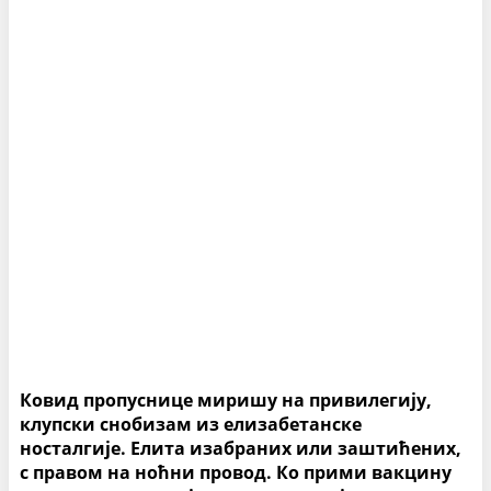
Ковид пропуснице миришу на привилегију,
клупски снобизам из елизабетанске
носталгије. Елита изабраних или заштићених,
с правом на ноћни провод. Ко прими вакцину