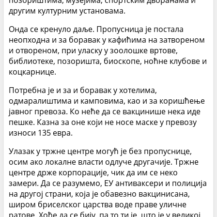
другим културним установама.
Онда се кренуло даље. Пропусница је постала
неопходна и за боравак у кафићима на затвореном
и отвореном, при уласку у зоолошке вртове,
библиотеке, позоришта, биоскопе, ноћне клубове и
коцкарнице.
Потребна је и за и боравак у хотелима,
одмаралиштима и камповима, као и за коришћење
јавног превоза. Ко неће да се вакцинише нека иде
пешке. Казна за оне који не носе маске у превозу
износи 135 евра.
Улазак у тржне центре могућ је без пропуснице,
осим ако локалне власти одлуче другачије. Тржне
центре држе корпорације, чик да им се неко
замери. Да се разумемо, ЕУ антиваксери и полиција
на другој страни, која је обавезно вакцинисана,
широм бриселског царства воде праве уличне
ратове. Хоће да се бију, па то ти је, што је у великој