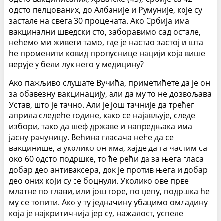
одсто пелцованих, до Албаније и Румуније, које су
застале на свега 30 процената. Ако Србија има
вакцинални шведски сто, заборавимо сад остале,
нећемо ми живети тамо, где је настао застој и шта
ће променити ковид пропуснице нацији која више
верује у бели лук него у медицину?
Ако пажљиво слушате Вучића, приметићете да је он
за обавезну вакцинацију, али да му то не дозвољава
Устав, што је тачно. Али је још тачније да трећег
априла следеће године, како се најављује, следе
избори, тако да шеф државе и напредњака има
јасну рачуницу. Већина гласача неће да се
вакцинише, а уколико он има, хајде да га частим са
око 60 одсто подршке, то ће рећи да за њега гласа
добар део антиваксера, док је против њега и добар
део оних који су се боцнули. Уколико ове прве
млатне по глави, или још горе, по џепу, подршка ће
му се топити. Ако у ту једначину убацимо омладину
која је најкритичнија јер су, нажалост, успеле