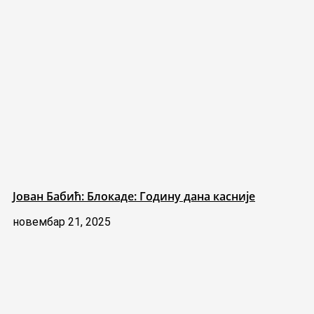
Јован Бабић: Блокаде: Годину дана касније
новембар 21, 2025