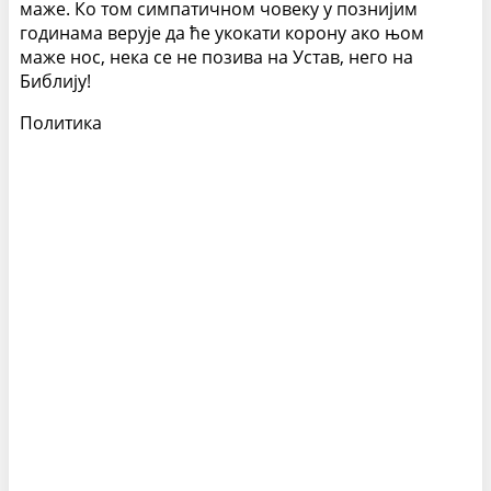
маже. Ко том симпатичном човеку у познијим
годинама верује да ће укокати корону ако њом
маже нос, нека се не позива на Устав, него на
Библију!
Политика