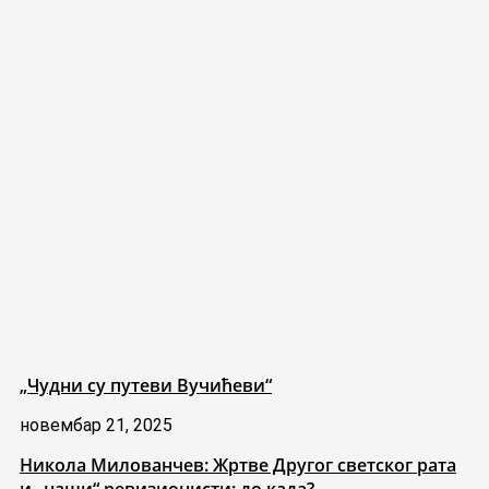
„Чудни су путеви Вучићеви“
новембар 21, 2025
Никола Милованчев: Жртве Другог светског рата
и „наши“ ревизионисти: до када?