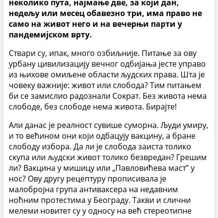
неколико пута, најмање две, за који дан,
недељу или месец обавезно три, има право не
само на живот него и на вечерњи парти у
пандемијском врту.
Ствари су, ипак, много озбиљније. Питање за ову
урбану цивилизацију вечног одбијања јесте управо
из њихове омиљене области људских права. Шта је
човеку важније: живот или слобода? Тим питањем
би се замислио радознали Сократ. Без живота нема
слободе, без слободе нема живота. Бирајте!
Али данас је реалност сувише суморна. Људи умиру,
и то већином они који одбацују вакцину, а бране
слободу избора. Да ли је слобода заиста толико
скупа или људски живот толико безвредан? Грешим
ли? Вакцина у мишицу или „Павловићева маст” у
нос? Ову другу рецептуру прописивала је
малобројна група антиваксера на недавним
ноћним протестима у Београду. Такви и слични
мелеми новитет су у односу на већ стереотипне