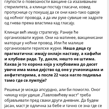
глупости о повезаности вакцине са изазивањем
стерилитета, а клинци постају гласачи, ковид
пропуснице су покушај да се они како-тако одвоје
од ноћног провода, а да им руке сувише не задрхте
од гнева према властима кад гласају.
Клинци већ имају стратегију. Раније ће
организовати журке. Они на матинее, вакцинисани
маторци у ноћни провод. Или ће малише
организовати герилске журке.
Наша деца су
прагматична: имају онлајн наставу, а кафићи
и клубови раде. Ту, дакле, нешто не штима.
Каква је то корона која у клубовима до десет
увече има мање дејство од оне у учионицама и
анфитетарима, а после 22 часа нагло подивља
тамо где се лумпује?
Решење је можда апсурдно, али би помогло. Оног
чикицу који удише „Павловићеву маст” треба
објављивати пред сваки други дневник. Да будем
јасан, маст је одлична за бебе и тачно се зна где се