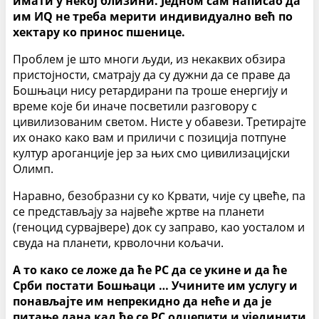
имати у некој близини. Једном сам написао да
им ИQ не треба мерити индивидуално већ по
хектару ко принос пшенице.
Проблем је што многи људи, из некаквих обзира
пристојности, сматрају да су дужни да се праве да
Бошњаци нису ретардирани па троше енергију и
време које би иначе посветили разговору с
цивилизованим светом. Нисте у обавези. Третирајте
их онако како вам и приличи с позиција потпуне
култур ароганције јер за њих смо цивилизацијски
Олимп.
Наравно, безобразни су ко Крвати, чије су цвеће, па
се представљају за највеће жртве на планети
(геноцид сурвајвере) док су заправо, као уосталом и
свуда на планети, крволочни кољачи.
А то како се ложе да ће РС да се укине и да ће
Срби постати Бошњаци … Учините им услугу и
понављајте им непрекидно да неће и да је
питање дана кад ће се РС одцепити и ујединити