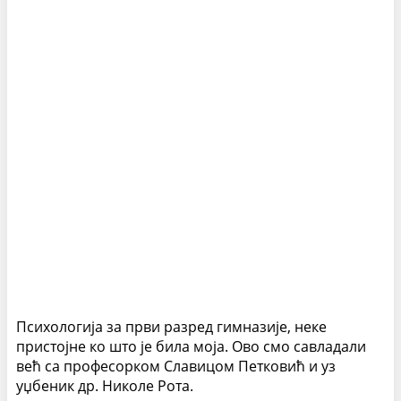
Психологија за први разред гимназије, неке
пристојне ко што је била моја. Ово смо савладали
већ са професорком Славицом Петковић и уз
уџбеник др. Николе Рота.