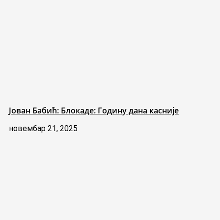
Јован Бабић: Блокаде: Годину дана касније
новембар 21, 2025