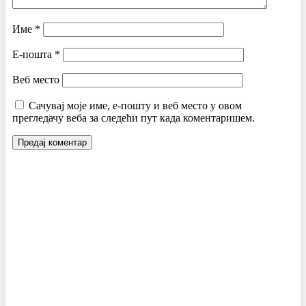
Име
*
Е-пошта
*
Веб место
Сачувај моје име, е-пошту и веб место у овом
прегледачу веба за следећи пут када коментаришем.