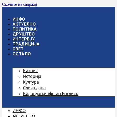
Скочите на садржај
ИНФО
АКТУЕЛНО
ПОЛИТИКА
ДРУШТВО
ИНТЕРВЈУ
ТРАДИЦИЈА
СВЕТ
ОСТАЛО
Бизнис
Историја
Култура
Слика дана
Видовдан.инфо ин Енглисх
ИНФО
АКТУЕЛНО