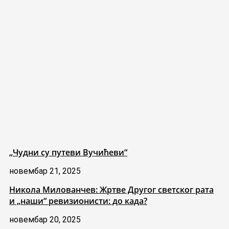
„Чудни су путеви Вучићеви“
новембар 21, 2025
Никола Милованчев: Жртве Другог светског рата
и „наши“ ревизионисти: до када?
новембар 20, 2025