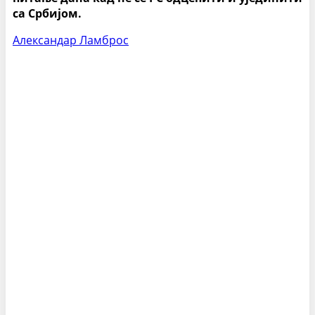
са Србијом.
Александар Ламброс