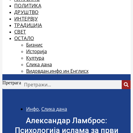
ПОЛИТИКА
ДРУШТВО
ИНТЕРВЈУ
ТРАДИЦИЈА
СВЕТ
ОСТАЛО
Бизнис
Историја
Култура
Слика дана
Видовдан.инфо ин Енглисх
Претрага
Инфо
,
Слика дана
Александар Ламброс:
Психологија ислама за први