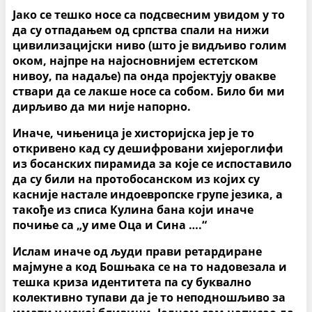
Јако се тешко носе са подсвесним увидом у то
да су отпадањем од српства спали на нижи
цивилизацијски ниво (што је видљиво голим
оком, најпре на најосновнијем естетском
нивоу, па надаље) па онда пројектују овакве
ствари да се лакше носе са собом. Било би ми
дирљиво да ми није напорно.
Иначе, чињеница је хисторијска јер је то
откривено кад су дешифровани хијероглифи
из босанских пирамида за које се испоставило
да су били на протобосанском из којих су
касније настале индоевропске групе језика, а
такође из списа Кулина бана који иначе
почиње са „у име Оца и Сина ….“
Ислам иначе од људи прави ретардиране
мајмуне а код Бошњака се на то надовезала и
тешка криза идентитета па су буквално
колективно тупави да је то неподношљиво за