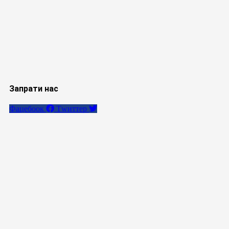
Запрати нас
Фацебоок
Тwиттер