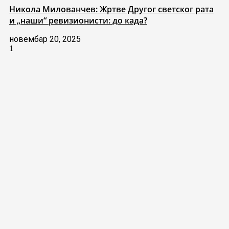
Никола Милованчев: Жртве Другог светског рата
и „наши“ ревизионисти: до када?
новембар 20, 2025