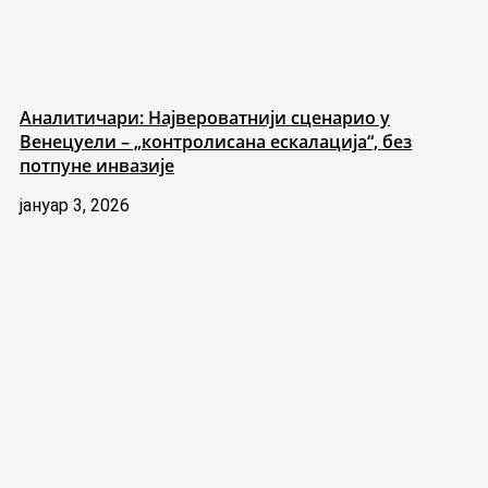
Аналитичари: Највероватнији сценарио у
Венецуели – „контролисана ескалација“, без
потпуне инвазије
јануар 3, 2026