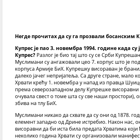
Негде прочитах да су га прозвали босанским К
Купрес је пао 3. новембра 1994. године када с
Купрес?
Разлог је био тај што су се Срби Купреша
Муслимани су ангажовали цео 7. корпус што је под
корпуса Армије БиХ. Купрешку висораван је брани
далеко јачег непријатеља. Са друге стране, мало
Хрвати крећу 1. новембра у напад из правца Шуиц
према северозападном делу Купрешке висоравни (у
очувала свест о томе шта су све наши простори), ов
збива на тлу БиХ.
Муслимани никако да схвате да су они од 1878. го
елемент западно од Дрине истребио. Након нас, о
висоравни да би иста била предата Хрватима који 
неколико година Хрвати су организовали манифест