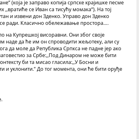
не“ (која је заправо копија српске крајишке песме
 ,,вратиће се Иван са тисућу момака“). На тој
утан и извени дон Зденко. Управо дон Зденко
му се ради. Класично обележавање простора….
о на Купрешкој висоравни. Они због своје
м наде да ће им он спроводити жељотеку, али су
ога да моле да Република Српкса не падне јер ако
 наговестио за Србе:,,Под Динаром не може бити
нтексту би та мисао гласила:,,У Босни и
 и уклонити.“ До тог момента, они ће бити оруђе
.