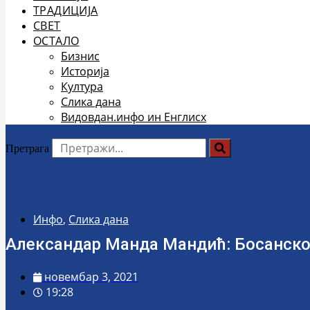
ТРАДИЦИЈА
СВЕТ
ОСТАЛО
Бизнис
Историја
Култура
Слика дана
Видовдан.инфо ин Енглисх
Претрага
Инфо
,
Слика дана
Александар Манда Мандић: Босанско
новембар 3, 2021
19:28