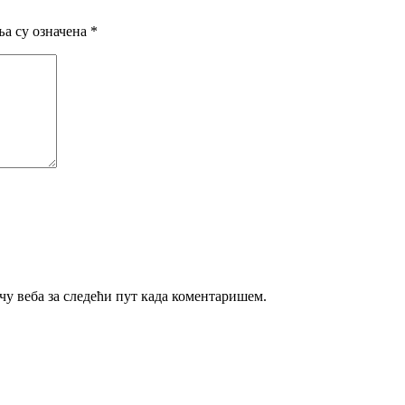
а су означена
*
ачу веба за следећи пут када коментаришем.