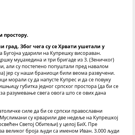
м простору.
и град. Због чега су се Хрвати ушетали у
ца Бугојна ударили на Купрешку висораван.
ршку муџахедина и три бригаде из 3. (Зеничког)
ли, али су постепено попуштали пред навалом
ма) јер су наши браниоци били веома развучени.
и морали су да напусте Купрес и да се повуку
шњицу губитка једног српског простора (да би се
н за разумевање свега овога што се ових дана
атоличке силе да би се српски православни
. Муслимани су крварили две недеље на Купрешкој
свећен Светој Обитељи) у целој БиХ. Пре
ва великог броја људи са именом Иван. 3.000 људи