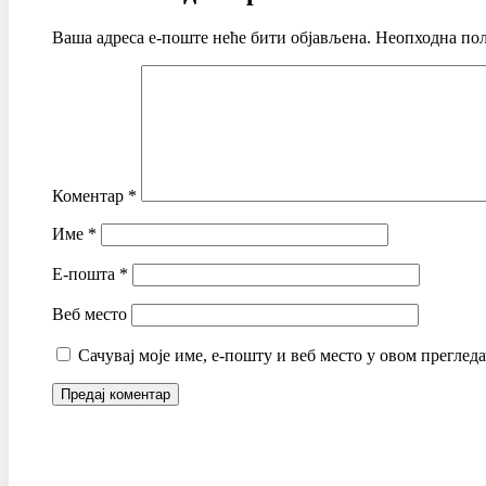
Ваша адреса е-поште неће бити објављена.
Неопходна пољ
Коментар
*
Име
*
Е-пошта
*
Веб место
Сачувај моје име, е-пошту и веб место у овом преглед