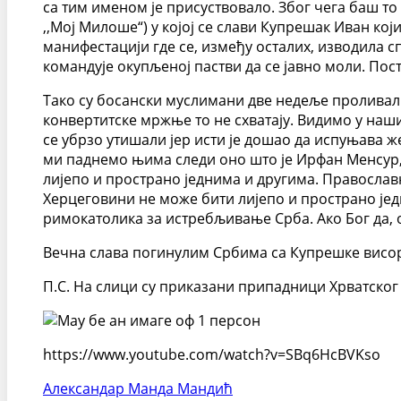
са тим именом је присуствовало. Због чега баш то
,,Мој Милоше“) у којој се слави Купрешак Иван који
манифестацији где се, између осталих, изводила с
командује окупљеној пастви да се јавно моли. Пос
Тако су босански муслимани две недеље проливал
конвертитске мржње то не схватају. Видимо у наш
се убрзо утишали јер исти је дошао да испуњава ж
ми паднемо њима следи оно што је Ирфан Менсур, к
лијепо и пространо једнима и другима. Православн
Херцеговини не може бити лијепо и пространо јед
римокатолика за истребљивање Срба. Ако Бог да, о
Вечна слава погинулим Србима са Купрешке висо
П.С. На слици су приказани припадници Хрватског 
https://www.youtube.com/watch?v=SBq6HcBVKso
Александар Манда Мандић