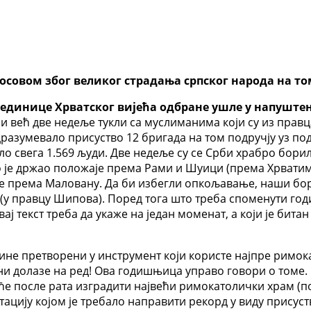
осовом због великог страдања српског народа на то
у јединице Хрватског вијећа одбране ушле у напуштен
ни већ две недеље тукли са муслиманима који су из прав
разумевало присуство 12 бригада на том подручју уз под
ло свега 1.569 људи. Две недеље су се Срби храбро бори
 ко је држао положаје према Рами и Шуици (према Хрвати
е према Маловану. Да би избегли опкољавање, наши борц
 правцу Шипова). Поред тога што треба споменути годи
ај текст треба да укаже на један моменат, а који је бита
дине претворени у инструмент који користе најпре римок
ни долазе на ред! Ова годишњица управо говори о томе
ће после рата изградити највећи римокатолички храм (по
ацију којом је требало направити рекорд у виду присуст