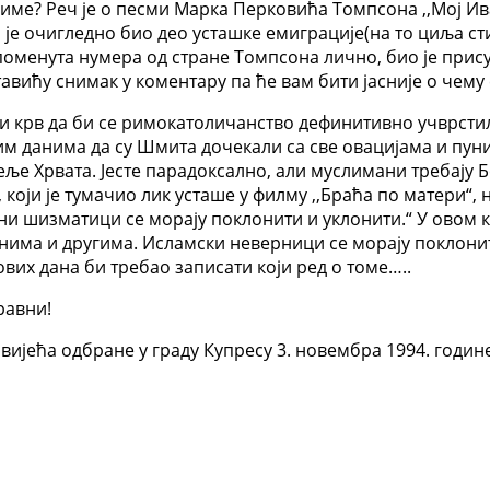
 име? Реч је о песми Марка Перковића Томпсона ,,Мој Ива
 је очигледно био део усташке емиграције(на то циља стих
поменута нумера од стране Томпсона лично, био је прис
тавићу снимак у коментару па ће вам бити јасније о че
и крв да би се римокатоличанство дефинитивно учврстил
им данима да су Шмита дочекали са све овацијама и пуни
еље Хрвата. Јесте парадоксално, али муслимани требају Б
оји је тумачио лик усташе у филму ,,Браћа по матери“,
и шизматици се морају поклонити и уклонити.“ У овом ко
нима и другима. Исламски неверници се морају поклонити
вих дана би требао записати који ред о томе…..
равни!
вијећа одбране у граду Купресу 3. новембра 1994. године