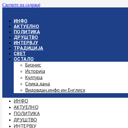
Скочите на садржај
ИНФО
АКТУЕЛНО
ПОЛИТИКА
ДРУШТВО
ИНТЕРВЈУ
ТРАДИЦИЈА
СВЕТ
ОСТАЛО
Бизнис
Историја
Култура
Слика дана
Видовдан.инфо ин Енглисх
ИНФО
АКТУЕЛНО
ПОЛИТИКА
ДРУШТВО
ИНТЕРВЈУ