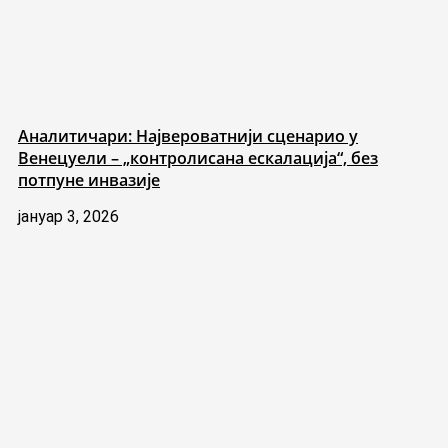
Аналитичари: Највероватнији сценарио у
Венецуели – „контролисана ескалација“, без
потпуне инвазије
јануар 3, 2026