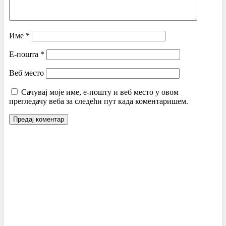
Име
*
Е-пошта
*
Веб место
Сачувај моје име, е-пошту и веб место у овом
прегледачу веба за следећи пут када коментаришем.