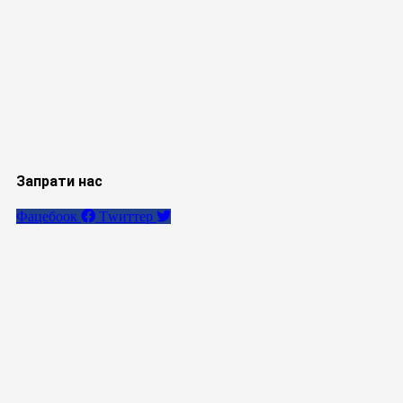
Запрати нас
Фацебоок
Тwиттер