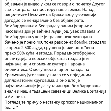
објављен је видео у ком се говори о почетку Другог
светског рата на простору наше земље. Напад
нацистичке Немачке на Краљевину Југославију
догодио се ненајављено без објаве рата,
бомбардовањем Београда у раним јутарњим
часовима док је већина људи још увек спавала. У
бомбардовању које је трајало неколико дана
бачено је преко 400 тона разорних бомби, страдало
је преко 2.500 људи, срушено је или оштећено
преко 50% кућа и зграда. Поред многобројних
институција и верских објеката страдао је и
најзначајнији споменик културе Народна
библиотека. О могућности тајног напада на
Краљевину Југославију знало се у појединим
дипломатским круговима, а оно што је
најзанимљивије је да су тачан дан бомбардовања
знали и наши тадашњи савезници Велика Британија
и Америка.
Погледајте причу о нестанку српског националног
блага.“