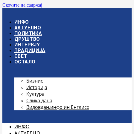
Скочите на садржај
ИНФО
АКТУЕЛНО
ПОЛИТИКА
ДРУШТВО
ИНТЕРВЈУ
ТРАДИЦИЈА
СВЕТ
ОСТАЛО
Бизнис
Историја
Култура
Слика дана
Видовдан.инфо ин Енглисх
ИНФО
АКТУЕЛНО