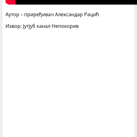
Аутор – приређивач Александар Рацић
Извор: Јутјуб канал Непокорив