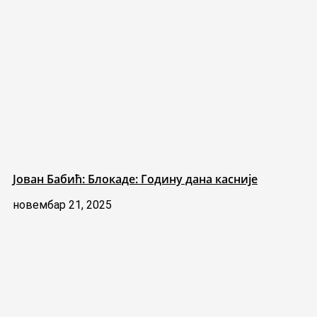
Јован Бабић: Блокаде: Годину дана касније
новембар 21, 2025