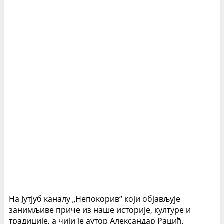
На Јутјуб каналу „Непокорив“ који објављује
занимљиве приче из наше историје, културе и
традиције, а чији је аутор Александар Рацић,