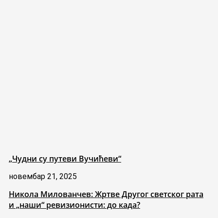
„Чудни су путеви Вучићеви“
новембар 21, 2025
Никола Милованчев: Жртве Другог светског рата
и „наши“ ревизионисти: до када?