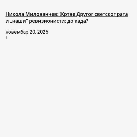
Никола Милованчев: Жртве Другог светског рата
и „наши“ ревизионисти: до када?
новембар 20, 2025