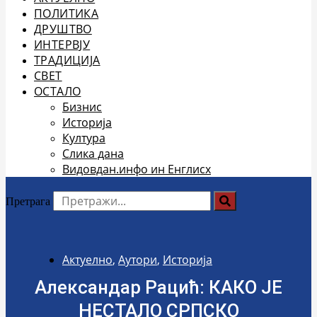
ПОЛИТИКА
ДРУШТВО
ИНТЕРВЈУ
ТРАДИЦИЈА
СВЕТ
ОСТАЛО
Бизнис
Историја
Култура
Слика дана
Видовдан.инфо ин Енглисх
Претрага
Актуелно
,
Аутори
,
Историја
Александар Рацић: КАКО ЈЕ
НЕСТАЛО СРПСКО