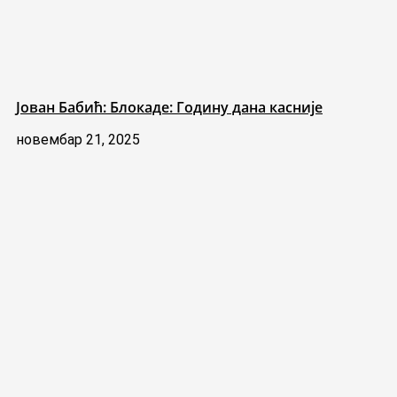
Јован Бабић: Блокаде: Годину дана касније
новембар 21, 2025