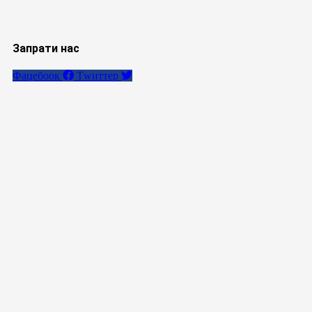
Запрати нас
Фацебоок
Тwиттер