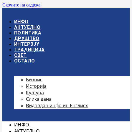
Скочите на садржај
ИНФО
АКТУЕЛНО
ПОЛИТИКА
ДРУШТВО
ИНТЕРВЈУ
ТРАДИЦИЈА
СВЕТ
ОСТАЛО
Бизнис
Историја
Култура
Слика дана
Видовдан.инфо ин Енглисх
ИНФО
АКТУЕЛНО