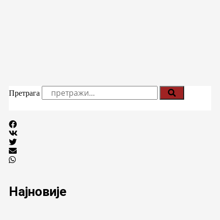
Претрага
Најновије