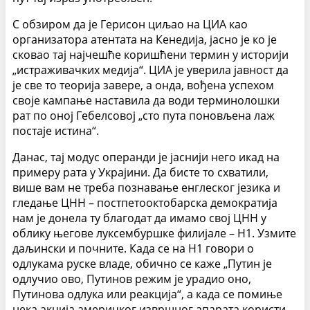
С обзиром да је Герисон циљао на ЦИА као
организатора атентата на Кенедија, јасно је ко је
сковао тај најчешће коришћени термин у историји
„истраживачких медија“. ЦИА је уверила јавност да
је све то теорија завере, а онда, вођена успехом
своје кампање наставила да води терминолошки
рат по оној Гебелсовој „сто пута поновљена лаж
постаје истина“.
Данас, тај модус операнди је јаснији него икад на
примеру рата у Украјини. Да бисте то схватили,
више вам не треба познавање енглеског језика и
гледање ЦНН – постпетооктобарска демократија
нам је донела ту благодат да имамо свој ЦНН у
облику његове луксембуршке филијале – Н1. Узмите
даљински и почните. Када се на Н1 говори о
одлукама руске владе, обично се каже „Путин је
одлучио ово, Путинов режим је урадио оно,
Путинова одлука или реакција“, а када се помиње
нека акција америчког извршног апарата користи