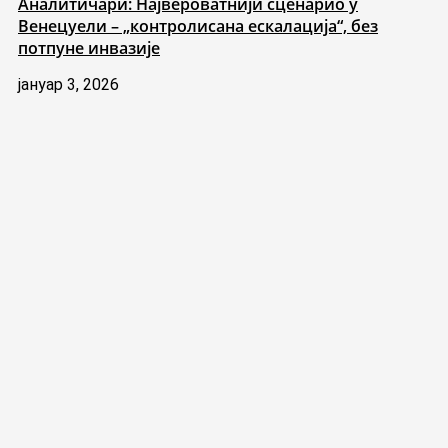
Аналитичари: Највероватнији сценарио у
Венецуели – „контролисана ескалација“, без
потпуне инвазије
јануар 3, 2026