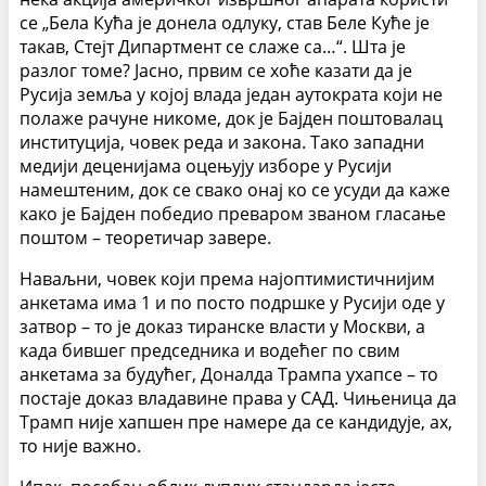
се „Бела Кућа је донела одлуку, став Беле Куће је
такав, Стејт Дипартмент се слаже са…“. Шта је
разлог томе? Јасно, првим се хоће казати да је
Русија земља у којој влада један аутократа који не
полаже рачуне никоме, док је Бајден поштовалац
институција, човек реда и закона. Тако западни
медији деценијама оцењују изборе у Русији
намештеним, док се свако онај ко се усуди да каже
како је Бајден победио преваром званом гласање
поштом – теоретичар завере.
Наваљни, човек који према најоптимистичнијим
анкетама има 1 и по посто подршке у Русији оде у
затвор – то је доказ тиранске власти у Москви, а
када бившег председника и водећег по свим
анкетама за будућег, Доналда Трампа ухапсе – то
постаје доказ владавине права у САД. Чињеница да
Трамп није хапшен пре намере да се кандидује, ах,
то није важно.