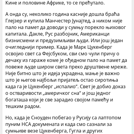
Кине и половине Африке, то се прећутало.
А онда су, неколико година касније дошла браћа
Глејзер и купила Манчестер Јунајтед, а ником није
пало на памет да доводи у сумњу порекло њиховог
капитала. Дакле, Рус разбојник, Американци
бизнисмени и предузимљиви људи. Или још један
очигледнији пример. Када је Марк Цукенберг
освојио свет са Фејсбуком, сви смо чули причу о
дечаку из гараже коме је ођедном пало на памет да
повеже људе широм света преко друштвене мреже.
Није битно што је идеја украдена, мање је важно
што је његов најбољи пријатељ остао сиротиња
када га је Цукенберг „испалио“. Свет је добио доказ
о остваривости „америчког сна“ и још једног
богаташа који је све зарадио својом памећу и
тешким радом.
Но, када је Сноуден побегао у Русију са лаптопом
пуним НСА докумената и када смо сазнали за
сумњиве везе Цукенберга, Гугла и других