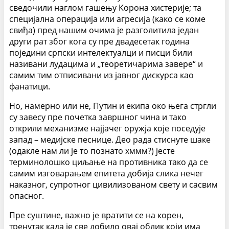
сведочили наглом гашењу Корона хистерије; та
специјална операција или агресија (како се коме
свиђа) пред нашим очима је разголитила један
други рат због кога су пре двадесетак година
поједини српски интелектуалци и писци били
називани лудацима и „теоретичарима завере“ и
самим тим отписивани из јавног дискурса као
фанатици.
Но, намерно или не, Путин и екипа око њега стргли
су завесу пре почетка завршног чина и тако
открили механизме најјачег оружја које поседује
запад – медијске песнице. Део рада стиснуте шаке
(одакле нам ли је то познато хммм?) јесте
терминолошко циљање на противника тако да се
самим изговарањем епитета добија слика нечег
наказног, супротног цивилизованом свету и сасвим
опасног.
Пре суштине, важно је вратити се на корен,
тренутак када је све добило овај облик који има