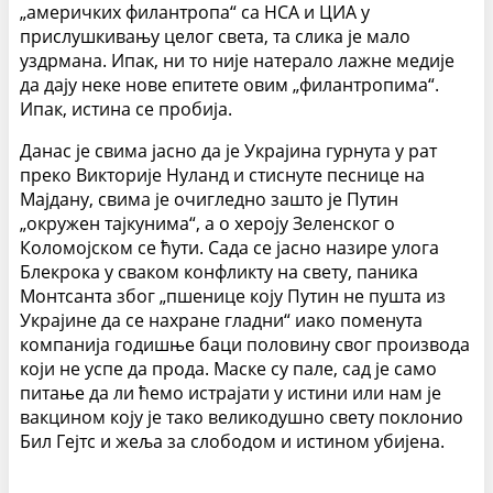
„америчких филантропа“ са НСА и ЦИА у
прислушкивању целог света, та слика је мало
уздрмана. Ипак, ни то није натерало лажне медије
да дају неке нове епитете овим „филантропима“.
Ипак, истина се пробија.
Данас је свима јасно да је Украјина гурнута у рат
преко Викторије Нуланд и стиснуте песнице на
Мајдану, свима је очигледно зашто је Путин
„окружен тајкунима“, а о хероју Зеленског о
Коломојском се ћути. Сада се јасно назире улога
Блекрока у сваком конфликту на свету, паника
Монтсанта због „пшенице коју Путин не пушта из
Украјине да се нахране гладни“ иако поменута
компанија годишње баци половину свог производа
који не успе да прода. Маске су пале, сад је само
питање да ли ћемо истрајати у истини или нам је
вакцином коју је тако великодушно свету поклонио
Бил Гејтс и жеља за слободом и истином убијена.