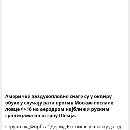
Америчке ваздухопловне снаге су у оквиру
обуке у случају рата против Москве послале
ловце Ф-16 на аеродром најближи руским
границама на острву Шемја.
Стручњак „Форбса“ Дејвид Екс пише у чланку да од