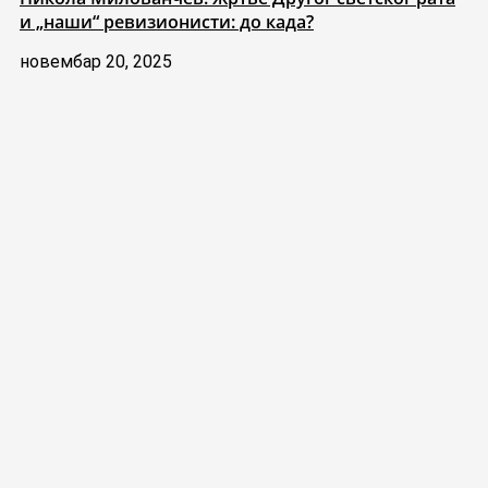
и „наши“ ревизионисти: до када?
новембар 20, 2025