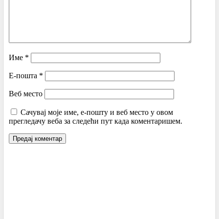
Име
*
Е-пошта
*
Веб место
Сачувај моје име, е-пошту и веб место у овом
прегледачу веба за следећи пут када коментаришем.