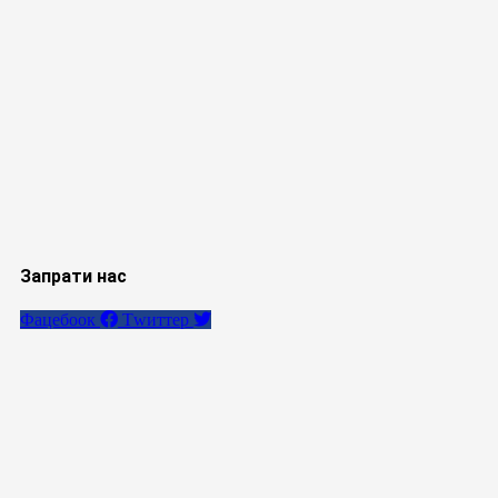
Запрати нас
Фацебоок
Тwиттер