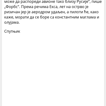
може да распореди авионе тако близу Русије“, пише
„Форбс“. Према речима Екса, лет на острво је
ризичан јер је аеродром удаљен, а пилоти ће, како
каже, морати да се боре са константним маглама и
олујама.
Спутњик