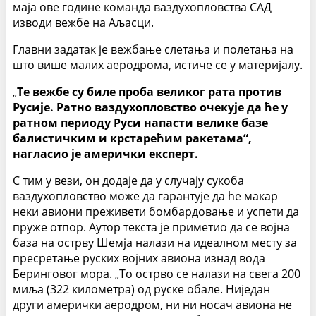
маја ове године команда ваздухопловства САД
изводи вежбе на Аљасци.
Главни задатак је вежбање слетања и полетања на
што више малих аеродрома, истиче се у материјалу.
„
Те вежбе су биле проба великог рата против
Русије. Ратно ваздухопловство очекује да ће у
ратном периоду Руси напасти велике базе
балистичким и крстарећим ракетама“,
нагласио је амерички експерт.
С тим у вези, он додаје да у случају сукоба
ваздухопловство може да гарантује да ће макар
неки авиони преживети бомбардовање и успети да
пруже отпор. Аутор текста је приметио да се војна
база на острву Шемја налази на идеалном месту за
пресретање руских војних авиона изнад вода
Беринговог мора. „То острво се налази на свега 200
миља (322 километра) од руске обале. Ниједан
други амерички аеродром, ни ни носач авиона не