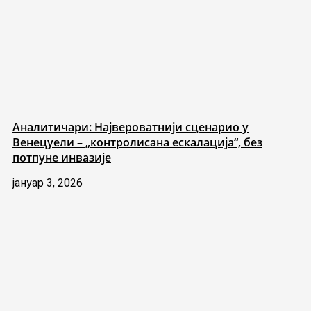
Аналитичари: Највероватнији сценарио у
Венецуели – „контролисана ескалација“, без
потпуне инвазије
јануар 3, 2026