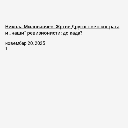
Никола Милованчев: Жртве Другог светског рата
и „наши“ ревизионисти: до када?
новембар 20, 2025