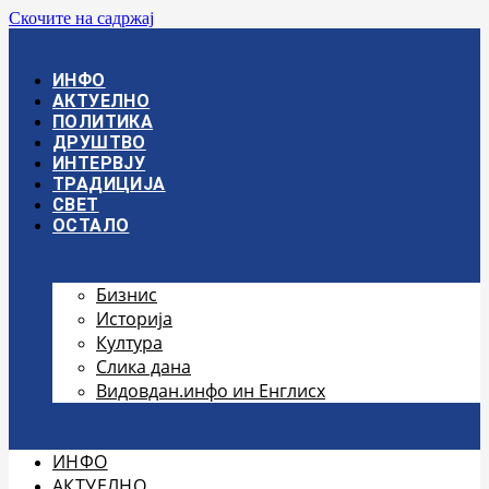
Скочите на садржај
ИНФО
АКТУЕЛНО
ПОЛИТИКА
ДРУШТВО
ИНТЕРВЈУ
ТРАДИЦИЈА
СВЕТ
ОСТАЛО
Бизнис
Историја
Култура
Слика дана
Видовдан.инфо ин Енглисх
ИНФО
АКТУЕЛНО