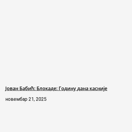
Јован Бабић: Блокаде: Годину дана касније
новембар 21, 2025