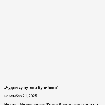
„Чудни су путеви Вучићеви“
новембар 21, 2025
Никола Милованчев: Жртве Другог светског рата