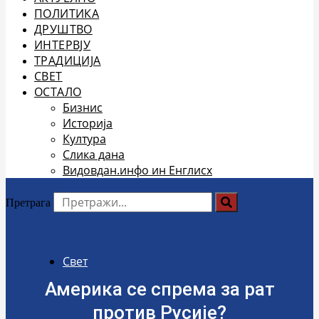
ПОЛИТИКА
ДРУШТВО
ИНТЕРВЈУ
ТРАДИЦИЈА
СВЕТ
ОСТАЛО
Бизнис
Историја
Култура
Слика дана
Видовдан.инфо ин Енглисх
Претрага
Свет
Америка се спрема за рат
против Русије?