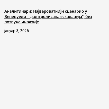
Аналитичари: Највероватнији сценарио у
Венецуели – „контролисана ескалација“, без
потпуне инвазије
јануар 3, 2026