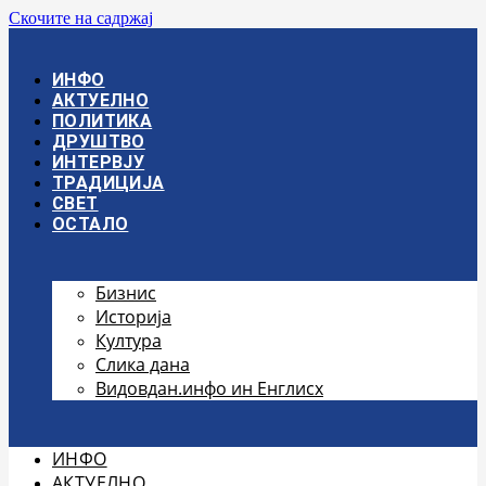
Скочите на садржај
ИНФО
АКТУЕЛНО
ПОЛИТИКА
ДРУШТВО
ИНТЕРВЈУ
ТРАДИЦИЈА
СВЕТ
ОСТАЛО
Бизнис
Историја
Култура
Слика дана
Видовдан.инфо ин Енглисх
ИНФО
АКТУЕЛНО