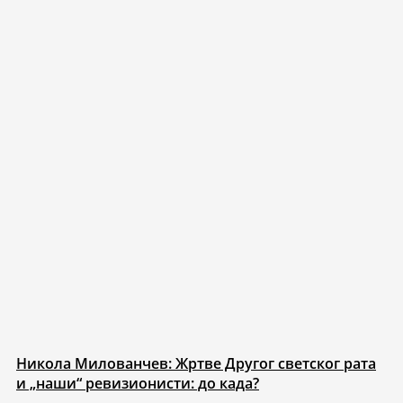
Никола Милованчев: Жртве Другог светског рата
и „наши“ ревизионисти: до када?