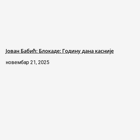
Јован Бабић: Блокаде: Годину дана касније
новембар 21, 2025