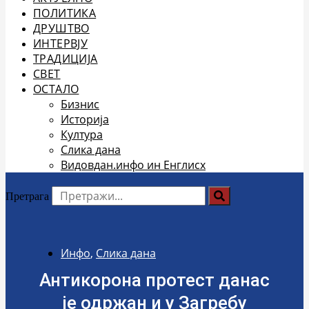
ПОЛИТИКА
ДРУШТВО
ИНТЕРВЈУ
ТРАДИЦИЈА
СВЕТ
ОСТАЛО
Бизнис
Историја
Култура
Слика дана
Видовдан.инфо ин Енглисх
Претрага
Инфо
,
Слика дана
Антикорона протест данас
је одржан и у Загребу