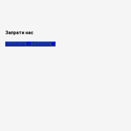
Запрати нас
Фацебоок
Тwиттер