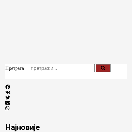
Претрага
Најновије