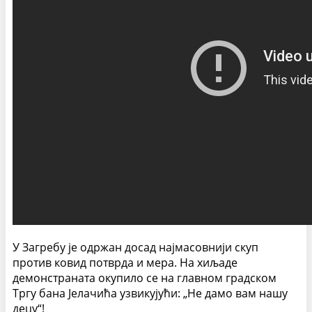
У Загребу је одржан досад најмасовнији скуп
против ковид потврда и мера. На хиљаде
демонстраната окупило се на главном градском
Тргу бана Јелачића узвикујући: „Не дамо вам нашу
децу“!