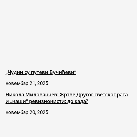
„Чудни су путеви Вучићеви“
новембар 21, 2025
Никола Милованчев: Жртве Другог светског рата
и „наши“ ревизионисти: до када?
новембар 20, 2025