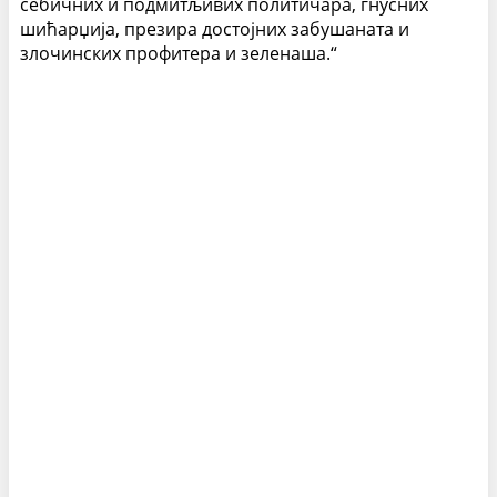
себичних и подмитљивих политичара, гнусних
шићарџија, презира достојних забушаната и
злочинских профитера и зеленаша.“