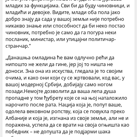
младих за функцијама. Сви би да буду чиновници, и
младићи и девојке. Видите, млади оба пола јако
добро знају да сада у вашој земљи није потребно
никакво знање или способност да би неко постао
чиновник, потребно је само да га погура неки
посланик, министар, или утицајни политичар-
странчар.”
„Данашња омладина ће вам одлучно рећи да
нипошто не жели да гине, јер јој то ништа не
доноси. Зна она из искуства, гледала је то својим
очима, и како они који су се жртвовали, код вас, у
вашој модерној Србији, добијају само ногом
позади.Немојте дозволити да ваша лепа душа
пропадне у том ђубрету које се на њој наталожило
нарочито после рата. Нација која је, попут ваше,
одолела вековном ропству, која се повукла преко
Албаније и која је, изгнана из своје земље, али не и
поражена, успела да се врати на своја огњишта као
победник – не допушта да је подјарми шака