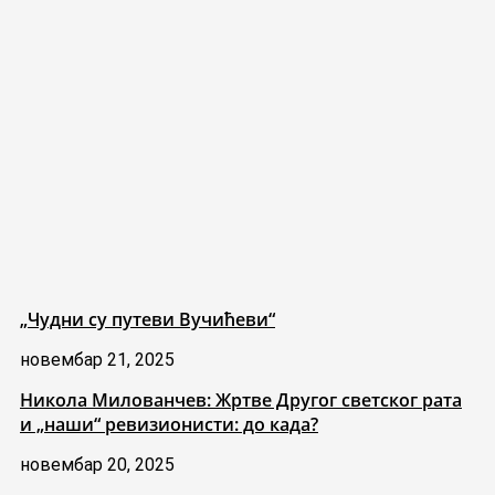
„Чудни су путеви Вучићеви“
новембар 21, 2025
Никола Милованчев: Жртве Другог светског рата
и „наши“ ревизионисти: до када?
новембар 20, 2025