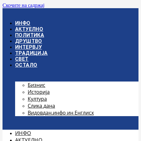
Скочите на садржај
ИНФО
АКТУЕЛНО
ПОЛИТИКА
ДРУШТВО
ИНТЕРВЈУ
ТРАДИЦИЈА
СВЕТ
ОСТАЛО
Бизнис
Историја
Култура
Слика дана
Видовдан.инфо ин Енглисх
ИНФО
АКТУЕЛНО