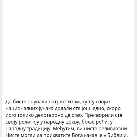
Да бисте очували патриотизам, култу својих
националних јунака додали сте још једно, скоро
исто толико делотворно дејство. Претворили сте
своју религију у народну цркву, боље рећи, у
народну традицију. Међутим, ви нисте религиозни.
Нисте могли да прихватите Бога какав је у Библији,