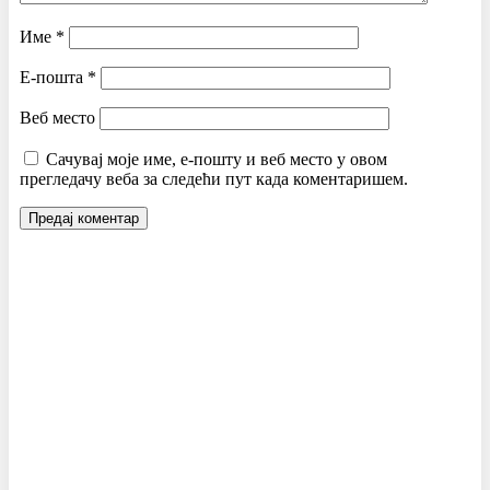
Име
*
Е-пошта
*
Веб место
Сачувај моје име, е-пошту и веб место у овом
прегледачу веба за следећи пут када коментаришем.