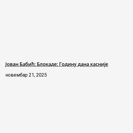
Јован Бабић: Блокаде: Годину дана касније
новембар 21, 2025