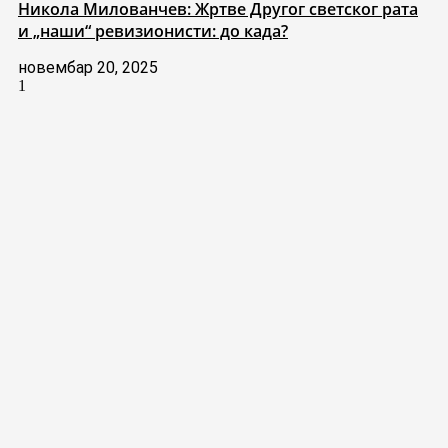
Никола Милованчев: Жртве Другог светског рата
и „наши“ ревизионисти: до када?
новембар 20, 2025