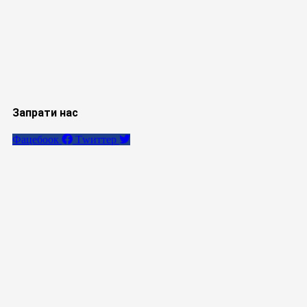
Запрати нас
Фацебоок
Тwиттер