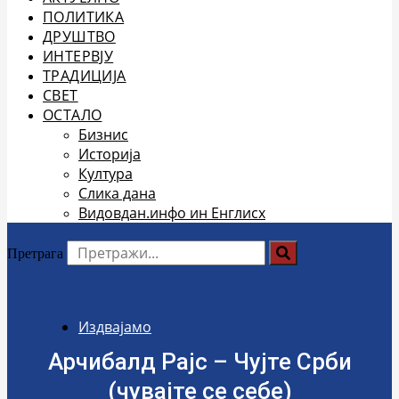
ПОЛИТИКА
ДРУШТВО
ИНТЕРВЈУ
ТРАДИЦИЈА
СВЕТ
ОСТАЛО
Бизнис
Историја
Култура
Слика дана
Видовдан.инфо ин Енглисх
Претрага
Издвајамо
Арчибалд Рајс – Чујте Срби
(чувајте се себе)