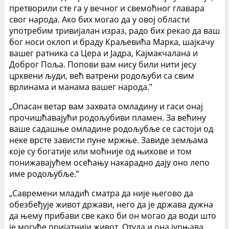
претворили сте га у вечног и свемоћног главара
свог народа. Ако бих могао да у овој области
употребим тривијалан израз, радо бих рекао да ваш
бог носи оклоп и браду Краљевића Марка, шајкачу
вашег ратника са Цера и Јадра, Кајмакчалана и
Доброг Поља. Попови вам нису били нити јесу
црквени људи, већ ватрени родољуби са свим
врлинама и манама вашег народа.”
„Опасан ветар вам захвата омладину и гаси онај
прочишћавајући родољубиви пламен. За већину
ваше садашње омладине родољубље се састоји од
неке врсте зависти пуне мржње. Завиде земљама
које су богатије или моћније од њихове и том
понижавајућем осећању накарадно дају оно лепо
име родољубље.”
„Савремени младић сматра да није његово да
обезбеђује живот држави, него да је држава дужна
да њему прибави све како би он могао да води што
је могуће пријатнији живот. Отуда и она јурњава