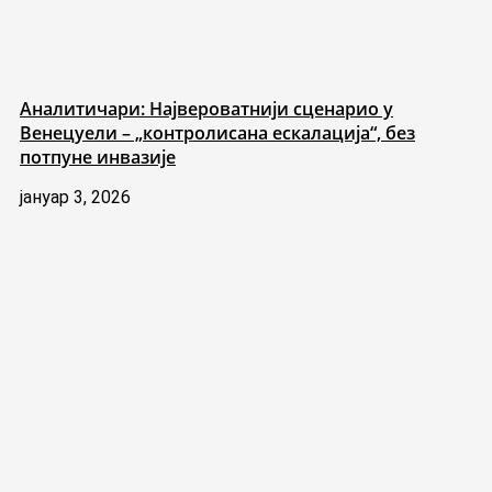
Аналитичари: Највероватнији сценарио у
Венецуели – „контролисана ескалација“, без
потпуне инвазије
јануар 3, 2026