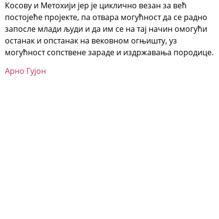
Косову и Метохији јер је циклично везан за већ
постојеће пројекте, па отвара могућност да се радно
запосле млади људи и да им се на тај начин омогући
останак и опстанак на вековном огњишту, уз
могућност сопствене зараде и издржавања породице.
Арно Гујон