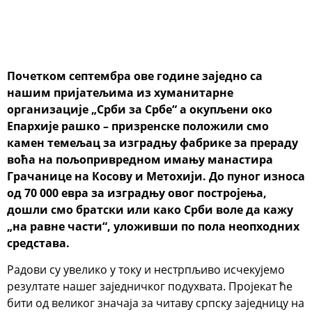
Почетком септембра ове године заједно са
нашим пријатељима из хуманитарне
организације „Срби за Србе“ а окупљени око
Епархије рашко – призренске положили смо
камен темељац за изградњу фабрике за прераду
воћа на пољопривредном имању манастира
Грачанице на Косову и Метохији. До пуног износа
од 70 000 евра за изградњу овог постројења,
дошли смо братски или како Срби воле да кажу
„на равне части“, уложивши по пола неопходних
средстава.
Радови су увелико у току и нестрпљиво исчекујемо
резултате нашег заједничког подухвата. Пројекат ће
бити од великог значаја за читаву српску заједницу на