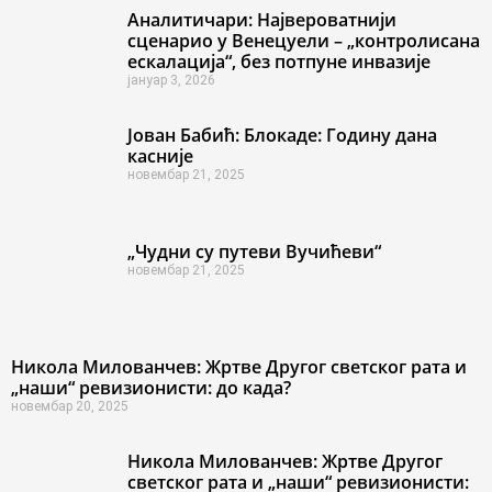
Аналитичари: Највероватнији
сценарио у Венецуели – „контролисана
ескалација“, без потпуне инвазије
јануар 3, 2026
Јован Бабић: Блокаде: Годину дана
касније
новембар 21, 2025
„Чудни су путеви Вучићеви“
новембар 21, 2025
Никола Милованчев: Жртве Другог светског рата и
„наши“ ревизионисти: до када?
новембар 20, 2025
Никола Милованчев: Жртве Другог
светског рата и „наши“ ревизионисти: