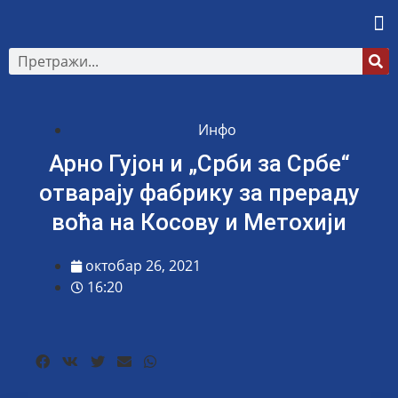
Инфо
Арно Гујон и „Срби за Србе“
отварају фабрику за прераду
воћа на Косову и Метохији
октобар 26, 2021
16:20