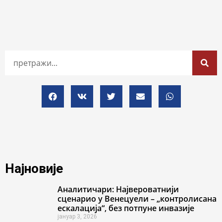
Најновије
Аналитичари: Највероватнији
сценарио у Венецуели – „контролисана
ескалација“, без потпуне инвазије
јануар 3, 2026