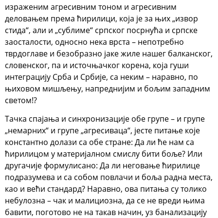
израженим агресивним тоном и агресивним
деловањем према ћирилици, која је за њих „извор
стида“, али и „сублиме“ српског посрнућа и српске
заосталости, односно нека врста – непотребно
тврдоглаве и безобразно јаке жиле нашег балканског,
словенског, па и источњачког корена, која гуши
интеграцију Срба и Србије, са неким – наравно, по
њиховом мишљењу, напреднијим и бољим западним
светом!?
Тачка спајања и синхронизације обе групе – и групе
„немарних“ и групе „агресиваца“, јесте питање које
константно долази са обе стране: Да ли ће нам са
ћирилицом у материјалном смислу бити боље? Или
другачије формулисано: Да ли неговање ћирилице
подразумева и са собом повлачи и боља радна места,
као и већи стандард? Наравно, ова питања су толико
небулозна – чак и малициозна, да се не вреди њима
бавити, поготово не на такав начин, уз банализацију