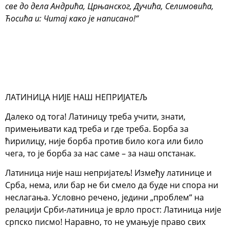
све до дела Андрића, Црњанског, Дучића, Селимовића,
Ћосића и: Читај како је написано!“
ЛАТИНИЦА НИЈЕ НАШ НЕПРИЈАТЕЉ
Далеко од тога! Латиницу треба учити, знати,
примењивати кад треба и где треба. Борба за
ћирилицу, није борба против било кога или било
чега, то је борба за нас саме – за наш опстанак.
Латиница није наш непријатељ! Између латинице и
Срба, нема, или бар не би смело да буде ни спора ни
неслагања. Условно речено, једини „проблем“ на
релацији Срби-латиница је врло прост: Латиница није
српско писмо! Наравно, то не умањује право свих