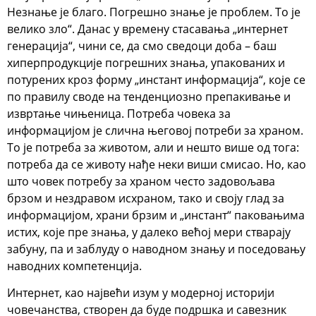
Незнање је благо. Погрешно знање је проблем. То је
велико зло“. Данас у времену стасавања „интернет
генерација“, чини се, да смо сведоци доба – баш
хиперпродукције погрешних знања, упакованих и
потурених кроз форму „инстант информација“, које се
по правилу своде на тенденциозно препакивање и
извртање чињеница. Потреба човека за
информацијом је слична његовој потреби за храном.
То је потреба за животом, али и нешто више од тога:
потреба да се животу нађе неки виши смисао. Но, као
што човек потребу за храном често задовољава
брзом и нездравом исхраном, тако и своју глад за
информацијом, храни брзим и „инстант“ паковањима
истих, које пре знања, у далеко већој мери стварају
забуну, па и заблуду о наводном знању и поседовању
наводних компетенција.
Интернет, као највећи изум у модерној историји
човечанства, створен да буде подршка и савезник