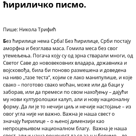
ћириличко писмо.
Пише: Никола Трифић
Б
ез ћирилице нема Срба! Без ћирилице, Срби постају
аморфна и безглава маса. Гомила меса без свог
утемељења. Погача коју су од зрна стварали многи, од
Светог Саве до нововековних владара, државника и
војсковођа, била би поново размешена и доведена
на ниво „тазе теста“, којим се лако манипулише, и које
свако – поготово свако моћан, може или да баци у
заборав, или да премеси по свом нахођењу – дајући
му нови културолошки калуп, али и нову националну
форму. Да ли је то нечији циљ и нечије настојање – из
овог угла није ни важно. Важна је наша свест о
значају ћирилице – о њеној димензији као
непроцењивом националном благу. Важна је наша
свест, али и наша решеност да се за њу боримо – до