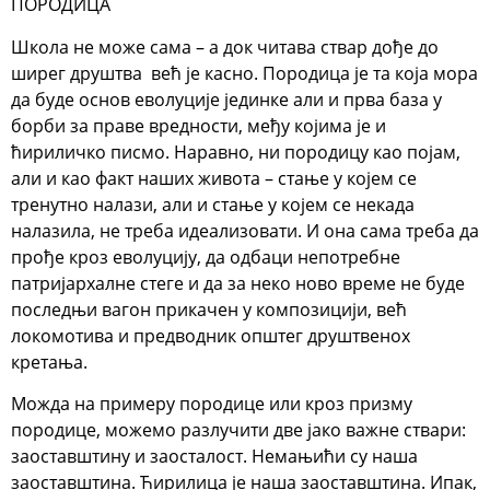
ПОРОДИЦА
Школа не може сама – а док читава ствар дође до
ширег друштва већ је касно. Породица је та која мора
да буде основ еволуције јединке али и прва база у
борби за праве вредности, међу којима је и
ћириличко писмо. Наравно, ни породицу као појам,
али и као факт наших живота – стање у којем се
тренутно налази, али и стање у којем се некада
налазила, не треба идеализовати. И она сама треба да
прође кроз еволуцију, да одбаци непотребне
патријархалне стеге и да за неко ново време не буде
последњи вагон прикачен у композицији, већ
локомотива и предводник општег друштвенох
кретања.
Можда на примеру породице или кроз призму
породице, можемо разлучити две јако важне ствари:
заоставштину и заосталост. Немањићи су наша
заоставштина. Ћирилица је наша заоставштина. Ипак,