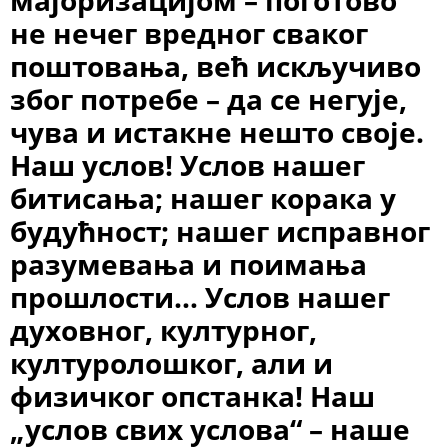
не нечег вредног сваког
поштовања, већ искључиво
због потребе – да се негује,
чува и истакне нешто своје.
Наш услов! Услов нашег
битисања; нашег корака у
будућност; нашег исправног
разумевања и поимања
прошлости… Услов нашег
духовног, културног,
културолошког, али и
физичког опстанка! Наш
„услов свих услова“ – наше