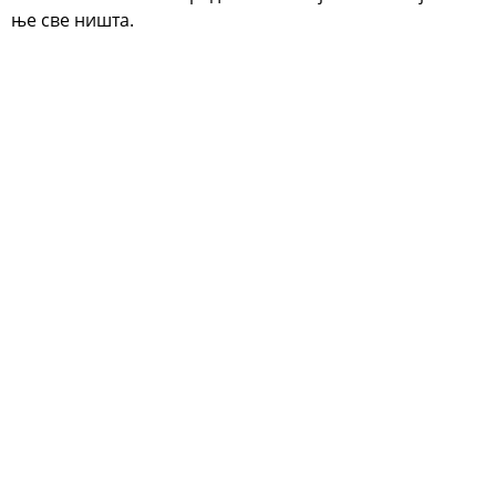
ње све ништа.