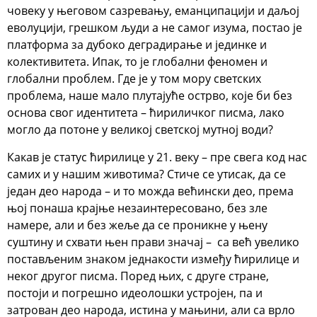
човеку у његовом сазревању, еманципацији и даљој
еволуцији, грешком људи а не самог изума, постао је
платформа за дубоко деградирање и јединке и
колективитета. Ипак, то је глобални феномен и
глобални проблем. Где је у том мору светских
проблема, наше мало плутајуће острво, које би без
основа свог идентитета – ћириличког писма, лако
могло да потоне у великој светској мутној води?
Какав је статус ћирилице у 21. веку – пре свега код нас
самих и у нашим животима? Стиче се утисак, да се
један део народа – и то можда већински део, према
њој понаша крајње незаинтересовано, без зле
намере, али и без жеље да се проникне у њену
суштину и схвати њен прави значај – са већ увелико
постављеним знаком једнакости између ћирилице и
неког другог писма. Поред њих, с друге стране,
постоји и погрешно идеолошки устројен, па и
затрован део народа, истина у мањини, али са врло