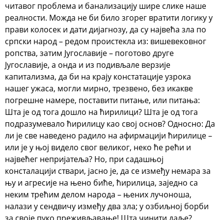
читавог проблема и банализацију шире слике наше
реалности. Можда не би било згорег вратити логику у
прави колосек и дати дијагнозу, да су највећа зла по
српски народ – редом проистекла из: вишевековног
ропства, затим Југославије – поготово друге
Југославије, а онда и из подивљале верзије
капитализма, да би на крају констатације узрока
нашег ужаса, могли мирно, трезвено, без икакве
погрешне намере, поставити питање, или питања:
Шта је од тога дошло на ћирилици? Шта је од тога
подразумевало ћирилицу као свој основ? Односно: Да
ли је све наведено радило на афирмацији ћирилице –
или је у њој видело свог великог, неко ће рећи и
највећег непријатеља? Но, при садашњој
консталацији ствари, јасно је, да се између немара за
њу и агресије на њено биће, ћирилица, заједно са
неким трећим делом народа – њених лучоноша,
налази у сендвичу између два зла; у озбиљној борби
за своје пуко преживљавање! Шта чинити даље?