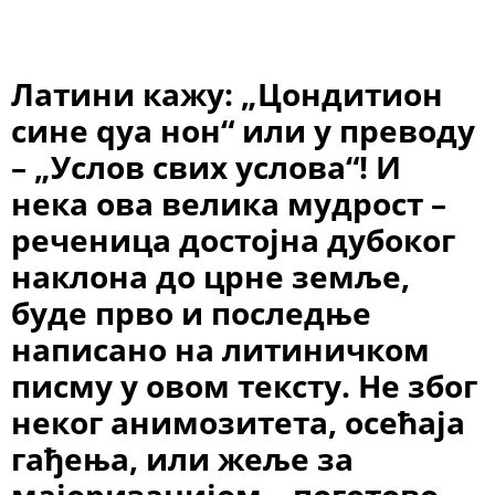
Латини кажу: „Цондитион
сине qуа нон“ или у преводу
– „Услов свих услова“! И
нека ова велика мудрост –
реченица достојна дубоког
наклона до црне земље,
буде прво и последње
написано на литиничком
писму у овом тексту. Не због
неког анимозитета, осећаја
гађења, или жеље за
мајоризацијом – поготово