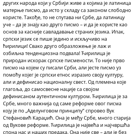
других народа који у Србији живе а којима је латиница
матерње писмо, да исто у складу са законом слободно
користе. Такође, то не спутава ни Србе, да латиницу
уче – да је знају као друго писмо – и да је користе као
основ за касније савладавање страних језика. Ипак,
српски језик се пише једино и искључиво на
ћирилици! Свако друго образложење је лаж и
озбиљна тенденциозна подвала! Ћирилица је
природан искорак српске писмености. То није прво
писмо на којем су писали Срби, али јесте писмо уз
помоћу којег је српски етнос изразио своју културу,
али и дефинисао националну свест. Од племена које
глагоља, до самосвесне нације са својом
дефинисаном аутентичном културом. Ћирилица је за
Србе, много важнија од саме реформе овог писма
коју је по „Аделунговом принципу“ спровео Вук
Стефановић Караџић. Она је међу Србе, много старија
од Вукове реформе. Ћирилица је највећа и најчвршћа
спона нас и наших предака. Она није све – али је без