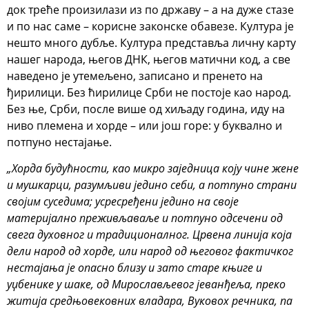
док треће произилази из по државу – а на дуже стазе
и по нас саме – корисне законске обавезе. Култура је
нешто много дубље. Култура представља личну карту
нашег народа, његов ДНК, његов матични код, а све
наведено је утемељено, записано и пренето на
ђирилици. Без ћирилице Срби не постоје као народ.
Без ње, Срби, после више од хиљаду година, иду на
ниво племена и хорде – или још горе: у буквално и
потпуно нестајање.
„Хорда будућности, као микро заједница коју чине жене
и мушкарци, разумљиви једино себи, а потпуно страни
својим суседима; усресређени једино на своје
материјално преживљаваље и потпуно одсечени од
свега духовног и традиционалног. Црвена линија која
дели народ од хорде, или народ од његовог фактичког
нестајања је опасно близу и зато старе књиге и
уџбенике у шаке, од Мирослављевог јеванђеља, преко
житија средњовековних владара, Вуковох речника, па