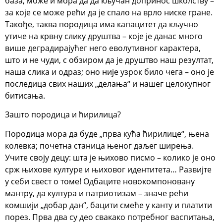
база, може и мора да да кључан допринос школству –
за које се може рећи да је спало на врло ниске гране.
Такође, таква породица има капацитет да кључно
утиче на крвну слику друштва – које је данас много
више деградирајућег него еволутивног карактера,
што и не чуди, с обзиром да је друштво наш резултат,
наша слика и одраз; оно није узрок било чега – оно је
последица свих наших „делања“ и нашег целокупног
битисања.
Зашто породица и ћирилица?
Породица мора да буде „прва кућа ћирилице“, њена
колевка; почетна станица њеног даљег ширења.
Учите своју децу: шта је њихово писмо – колико је оно
срж њихове културе и њиховог идентитета… Развијте
у себи свест о томе! Одбаците новокомпоновану
мантру, да култура и патриотизам – значе рећи
комшији „добар дан“, бацити смеће у канту и платити
порез. Прва два су део свакако потребног васпитања,