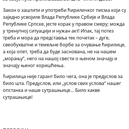
Закон о заштити и употреби ћириличког писма који су
заједно усвојиле Влада Републике Србије и Влада
Републике Српске, јесте корак у правом смеру; можда
у тренутној ситуацији и нужан акт! Ипак, тај потез
треба и мора да представља тек почетак – дуге,
свеобухватне и темељне борбе за очување ћирилице,
а која опет, треба да буде заснована, не на нашем
„морању“, него на нашој свести о њеном значају и
значају њеног коришћења.
Ћирилица није гарант било чега, она је предуслов за
било шта. Предуслов, или „услов свих услова“ нашег
опстанка и наше сутрашњице… Било какве
сутрашњице!