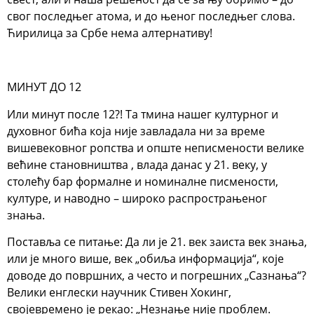
свог последњег атома, и до њеног последњег слова.
Ћирилица за Србе нема алтернативу!
МИНУТ ДО 12
Или минут после 12?! Та тмина нашег културног и
духовног бића која није завладала ни за време
вишевековног ропства и опште неписмености велике
већине становништва , влада данас у 21. веку, у
столећу бар формалне и номиналне писмености,
културе, и наводно – широко распрострањеног
знања.
Поставља се питање: Да ли је 21. век заиста век знања,
или је много више, век „обиља информација“, које
доводе до површних, а често и погрешних „Сазнања“?
Велики енглески научник Стивен Хокинг,
својевремено је рекао: „Незнање није проблем.