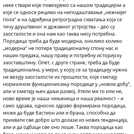
неке ствари које повезујемо са нашом традицијом а
које се односе рецимо на ниподаштавање „нежнијег
пола“ и на одређена ретроградна схватања која се
тичу друштвеног и државног устројства – део су
заосталости и она нам као таква нису потребна.
Породица треба да буде модерна, онолико колико
„модерна“ не потире традиционалну спону нас и
наших предака, нашу праву и потребну историјску
заоставштину. Опет, с друге стране, треба да буде
традиционална, у мери, у којој се за традицију нужно
не везују заосталости из прошлости, које сметају
нормалном функционисању породице у „новом добу“,
али и ометају њен даљи развој. Хтели ми то или не,
ново време је наша чињеница и наша реалност – и
само здрава, односно здраво формирана породица,
може да буде бастион али и брана, способна да
прихвати све добро што долази из нових тенденција,
али и да одбаци све оно лоше. Таква породица као