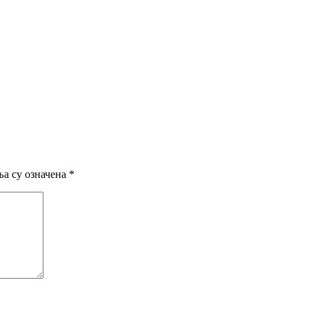
а су означена
*