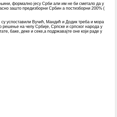
 мањини, формално јесу Срби али им не би сметало да у
 јасно зашто предизборни Србин а постизборни 200% (
ји су успоставили Вучић, Мандић и Додик треба и мора
но решење на челу Србије, Српске и српског народа у
те, баке, деке и секе,а подржавајте оне који раде у