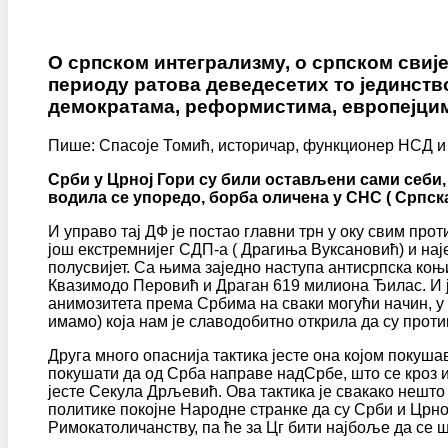
О српском интегрализму, о српском свијет
периоду ратова деведесетих то јединство
демократама, реформистима, европејцима
Пише: Спасоје Томић, историчар, функционер НСД и
Срби у Црној Гори су били остављени сами себи,
водила се упоредо, борба оличена у СНС ( Српск
И управо тај ДФ је постао главни трн у оку свим про
још екстремнијег СДП-а ( Драгиња Вуксановић) и наје
полусвијет. Са њима заједно наступа антисрпска ко
Квазимодо Перовић и Драган 619 милиона Ђилас. И ј
анимозитета према Србима на сваки могући начин, у
имамо) која нам је славодобитно открила да су прот
Друга много опаснија тактика јесте она којом покушав
покушати да од Срба направе надСрбе, што се кроз и
јесте Секула Дрљевић. Ова тактика је свакако нешто 
политике покојне Народне странке да су Срби и Црног
Римокатоличанству, па ће за Цг бити најбоље да се 