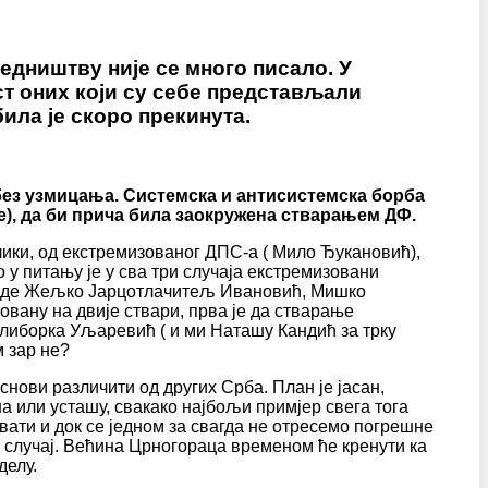
једништву није се много писало. У
ст оних који су себе представљали
ила је скоро прекинута.
 без узмицања. Системска и антисистемска борба
е), да би прича била заокружена стварањем ДФ.
олики, од екстремизованог ДПС-а ( Мило Ђукановић),
 у питању је у сва три случаја екстремизовани
и воде Жељко Јарцотлачитељ Ивановић, Мишко
вану на двије ствари, прва је да стварање
либорка Уљаревић ( и ми Наташу Кандић за трку
 зар не?
основи различити од других Срба. План је јасан,
а или усташу, свакако најбољи примјер свега тога
хвати и док се једном за свагда не отресемо погрешне
је случај. Већина Црногораца временом ће кренути ка
делу.