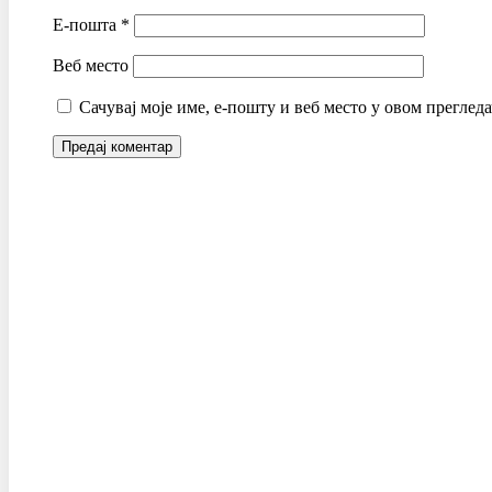
Е-пошта
*
Веб место
Сачувај моје име, е-пошту и веб место у овом преглед