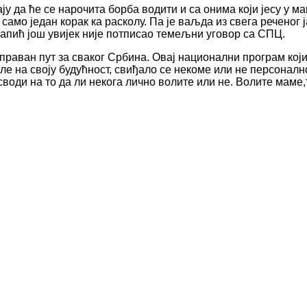
знају да ће се нарочита борба водити и са онима који јесу у
само један корак ка расколу. Па је ваљда из свега реченог
апић још увијек није потписао темељни уговор са СПЦ.
 исправан пут за сваког Србина. Овај национални програм ко
сле на своју будућност, свиђало се некоме или не персонал
оди на то да ли некога лично волите или не. Волите маме,та