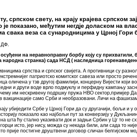
у, српском свету, на крају крајева српском за
 је показано, међутим негдје доласком на вла
 свака веза са сународницима у Црној Гори б
 ДФ.
 осуђени на неравноправну борбу коју су прихватили,
а народна странка) сада НСД ( наследница горенаведен
тивницима српства и српског свијета. А противници су разн
кстремнијег патриотско комитског савеза или просто речено
њица оличена у тзв другој фамилији, концерну Вијести кој
едни и други воде врло подмуклу и перфидну кампању засно
 чему им нескривену подршку пружа НВО сектор,примјер Да
ив вакцинације само Срби и необразовани. Личи на фашизам
ају убиједити Србе у Црној Гори да су другачији, бољи и у 
сторију показало као најбољи пут за конверзију у Дукљанин
на шта ћу стално указивати док и задњи Србин у Цг то не с
орци исто, јер нису, можда су некада били, али сада то ни
што прије постигне друштвени договор сличан белгијском мо