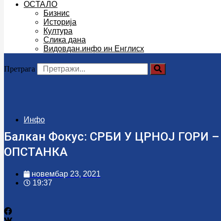
ОСТАЛО
Бизнис
Историја
Култура
Слика дана
Видовдан.инфо ин Енглисх
Претрага
Инфо
Балкан Фокус: СРБИ У ЦРНОЈ ГОРИ
ОПСТАНКА
новембар 23, 2021
19:37