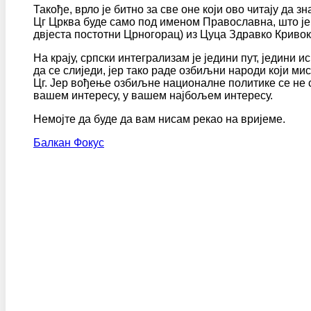
Такође, врло је битно за све оне који ово читају да 
Цг Црква буде само под именом Православна, што је 
двјеста постотни Црногорац) из Цуца Здравко Кривок
На крају, српски интегрализам је једини пут, једини
да се слиједи, јер тако раде озбиљни народи који ми
Цг. Јер вођење озбиљне националне политике се не св
вашем интересу, у вашем најбољем интересу.
Немојте да буде да вам нисам рекао на вријеме.
Балкан Фокус