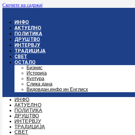
Скочите на садржај
ИНФО
АКТУЕЛНО
ПОЛИТИКА
ДРУШТВО
ИНТЕРВЈУ
ТРАДИЦИЈА
СВЕТ
ОСТАЛО
Бизнис
Историја
Култура
Слика дана
Видовдан.инфо ин Енглисх
ИНФО
АКТУЕЛНО
ПОЛИТИКА
ДРУШТВО
ИНТЕРВЈУ
ТРАДИЦИЈА
СВЕТ