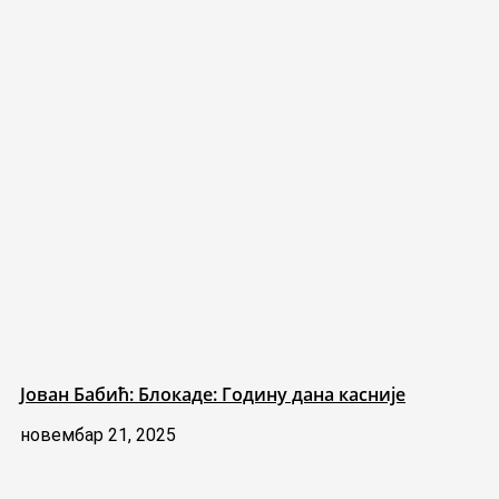
Јован Бабић: Блокаде: Годину дана касније
новембар 21, 2025