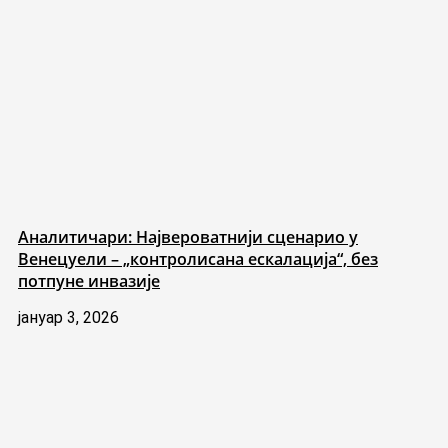
Аналитичари: Највероватнији сценарио у
Венецуели – „контролисана ескалација“, без
потпуне инвазије
јануар 3, 2026