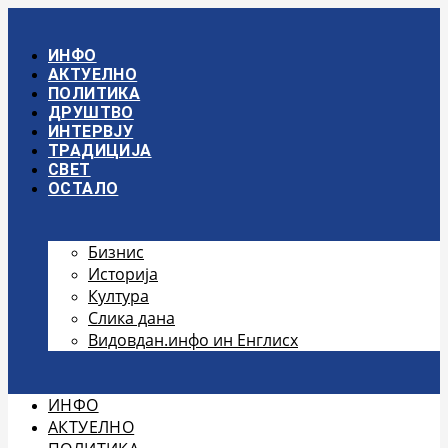
Скочите
на
садржај
ИНФО
АКТУЕЛНО
ПОЛИТИКА
ДРУШТВО
ИНТЕРВЈУ
ТРАДИЦИЈА
СВЕТ
ОСТАЛО
Бизнис
Историја
Култура
Слика дана
Видовдан.инфо ин Енглисх
ИНФО
АКТУЕЛНО