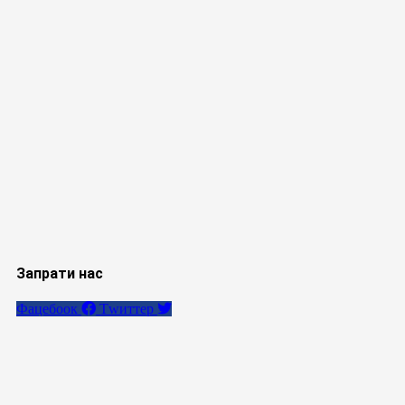
Запрати нас
Фацебоок
Тwиттер