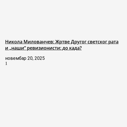
Никола Милованчев: Жртве Другог светског рата
и „наши“ ревизионисти: до када?
новембар 20, 2025