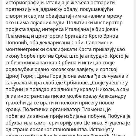
историографији. Италија је жељела остварити
претензију на Јадранску обалу, покушавајући
створити својим обавјештајним каналима мрежу
око њима лојалних људи. Политички инспиратор
пројекта зарад интереса Италијана је био Јован
Пламенац и црногорски бригадир Крсто Зрнов
Поповић, оба декларисани Срби. Савремени
монтенегрински фалсификати Крста приказују као
икону борбе против Срба, што је апсурдно. Крсто је
себе доживљавао као Србина и истицао своје
родољубље одано косовском завјету, и српској
Црној Гори; „Црна Гора је она земља ђе се чувала и
сачувала искра слободе Србинове. „Своје учешће у
побуни је правдао лојалношћу краљу Николи, а сам
је из иностранства писао молбе краљу Александру
тражећи да се врати и положи присегу новом
краљу. Политички организатор Пламенац је
побегао из земље прије избијања побуне. Побуна је
обухватила само територију око Цетиња. Угушена је
од стране локалног становништва. Истакнут у
гушењу побуне био је сердар Јанко Вукотић. У јеку