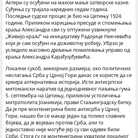
Актери су осуђени на махом мање затворске казне.
Суђења су трајала наредних седам година.
Последњи судски процес је био на Цетињу 1924.
године. Приликом изрицања пресуде и спомињања
краља Александра сви су оптужени узвикнули
„Живијо краљ!“ на иницијативу Радојице Никчевића
који је сам осуђен на доживотну робију. Убрзо је
уследило масовно дјељење помиловања управо од
краља Александра Карађорђевића.
Локални сукоб, минорних размера, око политичких
неслагања Срба у Црној Гори данас се користе да се
креира алтернативна историја. Исти антисрпски
митомански наратив од једнодневног паљења гума
5. септембра на Цетињу, приликом устоличења
митрополита Јоаникија, прави Стаљинградску битку.
Да је пре монтенегрина било антисрба у Црној
Гори, нашао би се макар један од толико славних
бојева, да је војеван против Срба, али то
једноставно није могуће јер су сви одувек били
Срби. Стога су се монтенегрини ухватили локалног