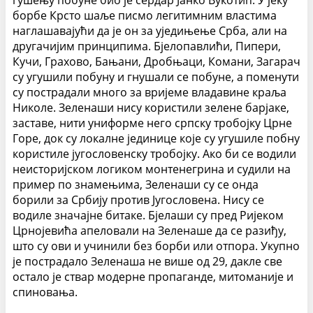
борбе Крсто шаље писмо легитимним властима
наглашавајући да је он за уједињење Срба, али на
другачијим принципима. Бјелопавлићи, Пипери,
Кучи, Грахово, Бањани, Дробњаци, Комани, Загарач
су угушили побуну и гнушали се побуне, а поменути
су пострадали много за вријеме владавине краља
Николе. Зеленаши нису користили зелене барјаке,
заставе, нити униформе него српску тробојку Црне
Горе, док су локалне јединице које су угушиле побну
користиле југословенску тробојку. Ако би се водили
неисторијском логиком монтенегрина и судили на
пример по знамењима, Зеленаши су се онда
борили за Србију против Југословена. Нису се
водиле значајне битаке. Бјелаши су пред Ријеком
Црнојевића апеловали на Зеленаше да се разиђу,
што су ови и учинили без борби или отпора. Укупно
је пострадало Зеленаша не више од 29, дакле све
остало је ствар модерне пропаганде, митоманије и
спиновања.