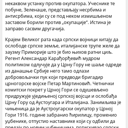
некаквом устанку против окупатора. Учеснике те
побуне, Зеленаше, представљају несрбима и
антисрбима, који су се под неком измишљеном
заставом борили против „окупације“. Истина је
заправо сасвим другачија.
Крајем Великог рата када српски војници хитају да
ослободе српске земље, италијанске трупе желе да
заузму Приморије што је био њихов ратни циљ.
Регент Александар Карађорђевић мудром
политиком одлучује да у Црну Гору не шаље одреде
из данашње Србије него тамо одлази
добровољачки пук који предводи бригадир
црногорске војске Петар Мартиновић. Четнички
комитски покрет у Црној Гори се одушевљено
придружује уједињеној српској војсци и ослобађа
Црну Гору од Аустоугара и Италијана. Занимљива је
чињеница да је Аустроугарски окупатор у Црној
Гори 1916. године забранио ћирилицу, променио
уџбенике, отпустио наставнике који су одбили да
предају по новим уџбеницима, потискивао српски