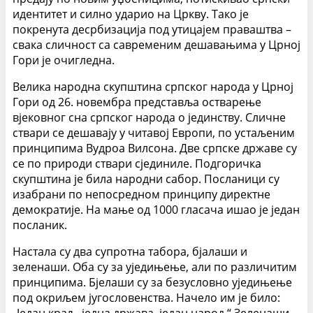
идентитет и силно ударио на Цркву. Тако је
покренута десрбизација под утицајем праваштва –
свака сличност са савременим дешавањима у Црној
Гори је очигледна.
Велика народна скупштина српског народа у Црној
Гори од 26. новембра представља остварење
вјековног сна српског народа о јединству. Сличне
ствари се дешавају у читавој Европи, по устаљеним
принципима Вудроа Вилсона. Две српске државе су
се по природи ствари сјединиле. Подгоричка
скупштина је била народни сабор. Посланици су
изабрани по непосредном принципу директне
демократије. На мање од 1000 гласача ишао је један
посланик.
Настала су два супротна табора, бјалаши и
зеленаши. Оба су за уједињење, али по различитим
принципима. Бјелаши су за безусловно уједињење
под окриљем југословенства. Начело им је било:
„Један краљ, једна држава, један народ.“ Зеленаши