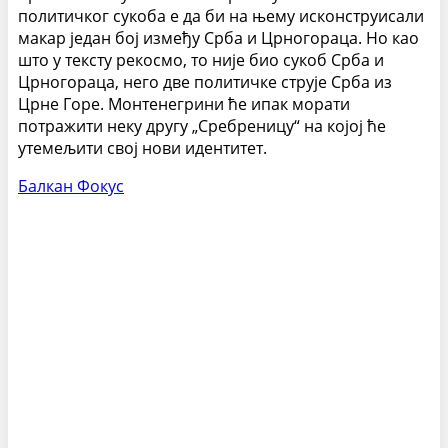
политичког сукоба е да би на њему исконструисали
макар један бој између Срба и Црногораца. Но као
што у тексту рекосмо, то није био сукоб Срба и
Црногораца, него две политичке струје Срба из
Црне Горе. Монтенегрини ће ипак морати
потражити неку другу „Сребреницу“ на којој ће
утемељити свој нови идентитет.
Балкан Фокус