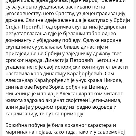
су за условно уједињење заснивано не на
Југословнеству, него Српству, уз децентрализацију
државе. Сличне идеје зеленаша је заступао у Србији
Стојан Протић. Подгоричка скупштина је директан
резултат гласања гдје је бјелашки табор однео
доминанту и убједљиву побједу. Одлуке народне
скупштине су уклањање бивше династије и
присаједињење Србији у заједничку државу свег
српског народа. Династија Петровић Његош није
угашена него је свој историјски континуитет власти
наставила кроз династију Карађорђевић. Сам
Александар Карађорђевић је унук краља Николе,
син његове ћерке Зорке, рођен на Цетињу.
Чињеница је и то да је Александар током читавог
живота задржао акценат својствен Цетињанима,
али и да је у родном граду изградио водовод и
канализацију, те пут ка приморју.
Божићна побуна је била локалног карактера и
маргинална појава, како тада, тако и у савременој