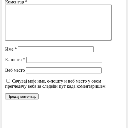
Коментар
*
Име
*
Е-пошта
*
Веб место
Сачувај моје име, е-пошту и веб место у овом
прегледачу веба за следећи пут када коментаришем.