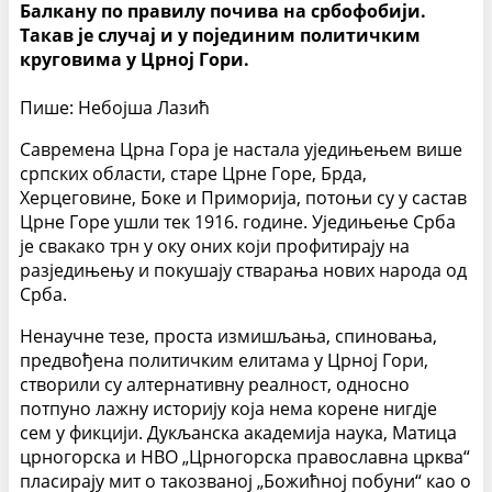
Балкану по правилу почива на србофобији.
Такав је случај и у појединим политичким
круговима у Црној Гори.
Пише: Небојша Лазић
Савремена Црна Гора је настала уједињењем више
српских области, старе Црне Горе, Брда,
Херцеговине, Боке и Приморија, потоњи су у састав
Црне Горе ушли тек 1916. године. Уједињење Срба
је свакако трн у оку оних који профитирају на
разједињењу и покушају стварања нових народа од
Срба.
Ненаучне тезе, проста измишљања, спиновања,
предвођена политичким елитама у Црној Гори,
створили су алтернативну реалност, односно
потпуно лажну историју која нема корене нигдје
сем у фикцији. Дукљанска академија наука, Матица
црногорска и НВО „Црногорска православна црква“
пласирају мит о такозваној „Божићној побуни“ као о