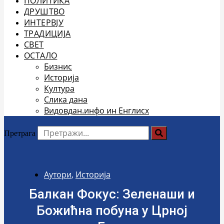
ПОЛИТИКА
ДРУШТВО
ИНТЕРВЈУ
ТРАДИЦИЈА
СВЕТ
ОСТАЛО
Бизнис
Историја
Култура
Слика дана
Видовдан.инфо ин Енглисх
Претрага
Аутори
,
Историја
Балкан Фокус: Зеленаши и
Божићна побуна у Црној