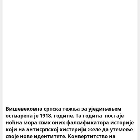
Вишевековна српска тежња за уједињењем
остварена је 1918. године. Та година постаје
ноћна мора свих оних фалсификатора историје
који на антисрпској хистерији желе да утемеље
своје нове идентитете. Конвертитство на