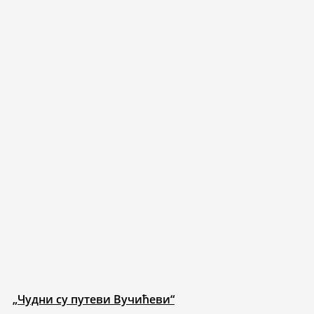
„Чудни су путеви Вучићеви“