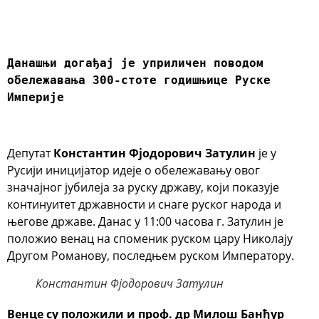
Данашњи догађај је уприличен поводом 
обележавања 300-стоте годишњице Руске 
Империје
Депутат
Константин Фјодорович Затулин
је у
Русији иницијатор идеје о обележавању овог
значајног јубилеја за руску државу, који показује
континуитет државности и снаге руског народа и
његове државе. Данас у 11:00 часова г. Затулин је
положио венац на споменик руском цару Николају
Другом Романову, последњем руском Императору.
Константин Фјодорович Затулин
Венце су положили и проф. др Милош Банђур