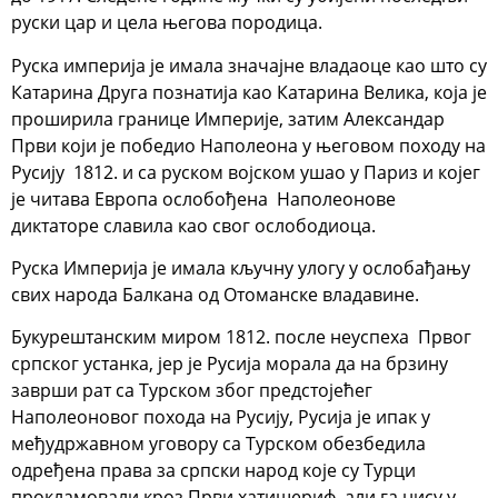
руски цар и цела његова породица.
Руска империја је имала значајне владаоце као што су
Катарина Друга познатија као Катарина Велика, која је
проширила границе Империје, затим Александар
Први који је победио Наполеона у његовом походу на
Русију 1812. и са руском војском ушао у Париз и којег
је читава Европа ослобођена Наполеонове
диктаторе славила као свог ослободиоца.
Руска Империја је имала кључну улогу у ослобађању
свих народа Балкана од Отоманске владавине.
Букурештанским миром 1812. после неуспеха Првог
српског устанка, јер је Русија морала да на брзину
заврши рат са Турском због предстојећег
Наполеоновог похода на Русију, Русија је ипак у
међудржавном уговору са Турском обезбедила
одређена права за српски народ које су Турци
прокламовали кроз Први хатишериф, али га нису у