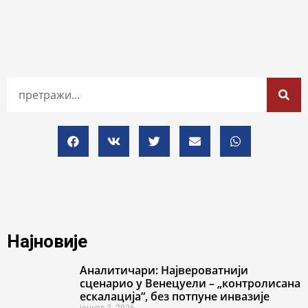
Најновије
Аналитичари: Највероватнији
сценарио у Венецуели – „контролисана
ескалација“, без потпуне инвазије
јануар 3, 2026