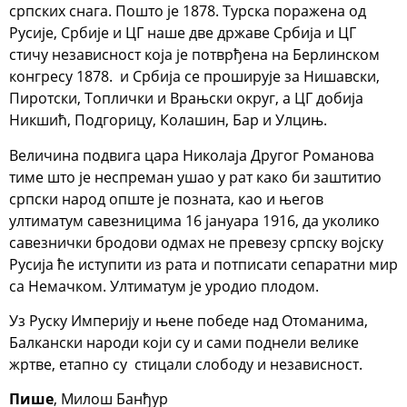
српских снага. Пошто је 1878. Турска поражена од
Русије, Србије и ЦГ наше две државе Србија и ЦГ
стичу независност која је потврђена на Берлинском
конгресу 1878. и Србија се проширује за Нишавски,
Пиротски, Топлички и Врањски округ, а ЦГ добија
Никшић, Подгорицу, Колашин, Бар и Улцињ.
Величина подвига цара Николаја Другог Романова
тиме што је неспреман ушао у рат како би заштитио
српски народ опште је позната, као и његов
ултиматум савезницима 16 јануара 1916, да уколико
савезнички бродови одмах не превезу српску војску
Русија ће иступити из рата и потписати сепаратни мир
са Немачком. Ултиматум је уродио плодом.
Уз Руску Империју и њене победе над Отоманима,
Балкански народи који су и сами поднели велике
жртве, етапно су стицали слободу и независност.
Пише
, Милош Банђур