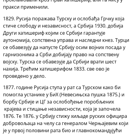
пракси применили.
1829. Русија поражава Турску и ослобађа Грчку која
стиче слободу и независност, а Србија 1930. добија
Други хатишериф којим се Србији гарантује
аутономија, сопствена управа и наследни кнез. Турци
се обавезују да напусте Србију осим војних посада у
гарнизонима а Срби добијају право на сопствену
војску. Турска се обавезује да Србији врати шест
нахија. Трећим хатишерифом 1833. све ово је
проведено у дело.
1877. године Русија ступа у рат са Турском како би
помогла устанике у БиХ (Невесињска пушка 1875.) и
борбу Србије и ЦГ за ослобођење поробљених
крајева и стицање независности, која је започела
1876. Те 1876. у Србију стижу хиљаде руских официра
добровољаца на челу са генералом Черњајевим који
је у првој половини рата био и главнокомандујући