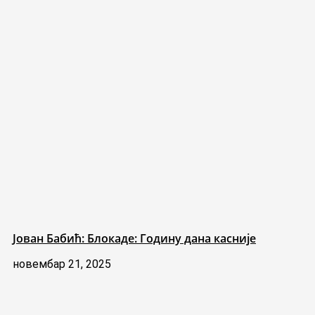
Јован Бабић: Блокаде: Годину дана касније
новембар 21, 2025