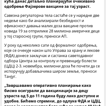
кућа данас детаљно планирајући очекивано
одобрење Фајзерове вакцине за тај узраст.
Савезна регулаторна тела састаће се у наредне две
недеље како би анализирали безбедност и
ефикасност давања малих доза вакцине против
ковида 19 за отприлике 28 милиона америчке деце
у тој старосној групи, преноси АП.
У року од неколико сати од формалног одобрења,
које се очекује након што Управа за храну и лекове
(ФДА) донесе закључак и састанка саветодавног
одбора Центра за контролу и превенцију болести
(ЦДЦ) 2-3. новембра, милиони доза ће почети да се
испоручују добављачима широм земље, преноси
Танјуг.
„Завршавамо оперативно планирање како
бисмо осигурали да вакцинације за децу
узраста од 5 до 11 година буду лако доступне и
удобне. Бићемо спремни, до одлуке ФДА и ЦДЦ,