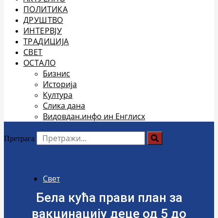
ПОЛИТИКА
ДРУШТВО
ИНТЕРВЈУ
ТРАДИЦИЈА
СВЕТ
ОСТАЛО
Бизнис
Историја
Култура
Слика дана
Видовдан.инфо ин Енглисх
Претрага
Свет
Бела кућа прави план за
вакцинацију деце од 5 до