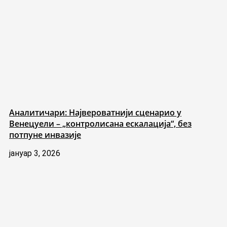
Аналитичари: Највероватнији сценарио у
Венецуели – „контролисана ескалација“, без
потпуне инвазије
јануар 3, 2026