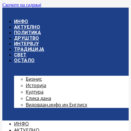
Скочите на садржај
ИНФО
АКТУЕЛНО
ПОЛИТИКА
ДРУШТВО
ИНТЕРВЈУ
ТРАДИЦИЈА
СВЕТ
ОСТАЛО
Бизнис
Историја
Култура
Слика дана
Видовдан.инфо ин Енглисх
ИНФО
АКТУЕЛНО