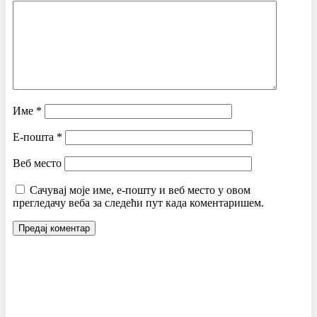
Име
*
Е-пошта
*
Веб место
Сачувај моје име, е-пошту и веб место у овом
прегледачу веба за следећи пут када коментаришем.