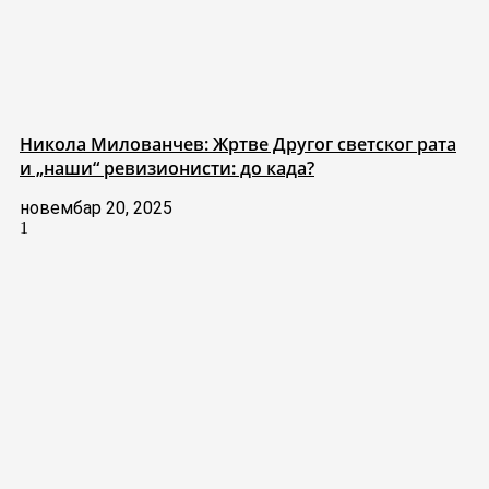
Никола Милованчев: Жртве Другог светског рата
и „наши“ ревизионисти: до када?
новембар 20, 2025