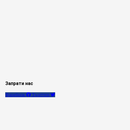
Запрати нас
Фацебоок
Тwиттер