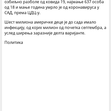
озбиљно разболе од ковида 19, најмање 637 особа
од 18 и мање година умрло је од коронавируса у
САД, према ЦДЦ-у.
Шест милиона америчке деце је до сада имало
инфекцију, од којих милион од почетка септембра, а
услед ширења заразније делта варијанте.
Политика