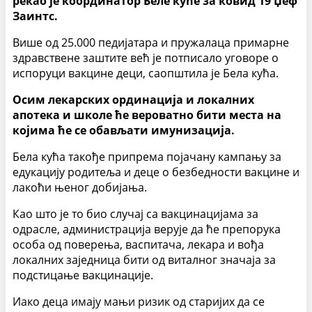
рекао је координатор Беле куће за ковид 19 Џеф
Заинтс.
Више од 25.000 педијатара и пружалаца примарне
здравствене заштите већ је потписало уговоре о
испоруци вакцине деци, саопштила је Бела кућа.
Осим лекарских ординација и локалних
апотека и школе ће вероватно бити места на
којима ће се обављати имунизација.
Бела кућа такође припрема појачану кампању за
едукацију родитеља и деце о безбедности вакцине и
лакоћи њеног добијања.
Као што је то био случај са вакцинацијама за
одрасле, администрација верује да ће препорука
особа од поверења, васпитача, лекара и вођа
локалних заједница бити од виталног значаја за
подстицање вакцинације.
Иако деца имају мањи ризик од старијих да се