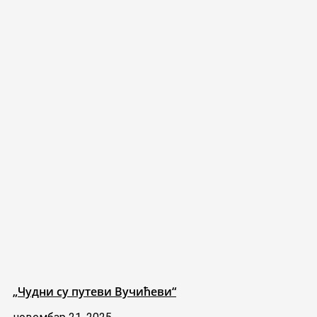
„Чудни су путеви Вучићеви“