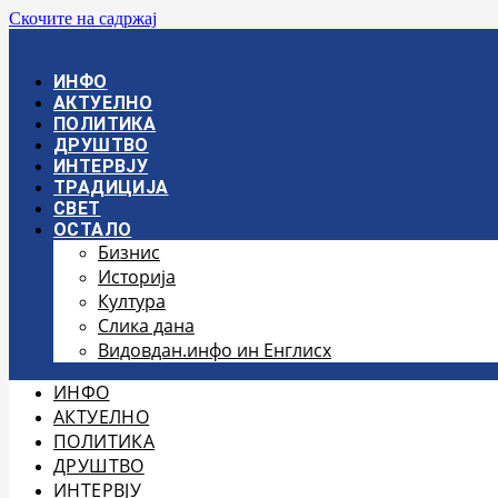
Скочите на садржај
ИНФО
АКТУЕЛНО
ПОЛИТИКА
ДРУШТВО
ИНТЕРВЈУ
ТРАДИЦИЈА
СВЕТ
ОСТАЛО
Бизнис
Историја
Култура
Слика дана
Видовдан.инфо ин Енглисх
ИНФО
АКТУЕЛНО
ПОЛИТИКА
ДРУШТВО
ИНТЕРВЈУ