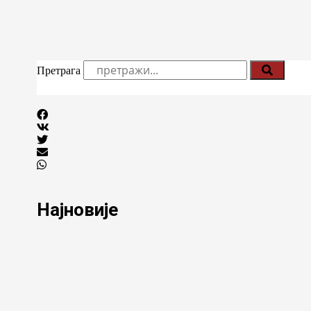
Претрага
Најновије