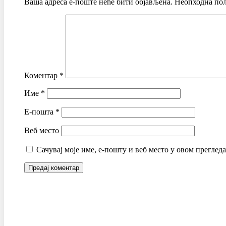
Ваша адреса е-поште неће бити објављена.
Неопходна пољ
Коментар
*
Име
*
Е-пошта
*
Веб место
Сачувај моје име, е-пошту и веб место у овом преглед