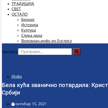
ТРАДИЦИЈА
СВЕТ
ОСТАЛО
Бизнис
Историја
Култура
Слика дана
Видовдан.инфо ин Енглисх
Претрага
Инфо
Бела кућа званично потврдила: Крис
Србији
октобар 15, 2021