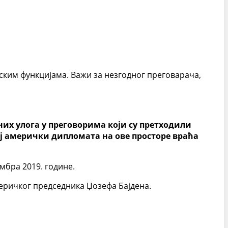
ским функцијама. Важи за незгодног преговарача,
них улога у преговорима који су претходили
вај амерички дипломата на ове просторе враћа
мбра 2019. године.
еричког председника Џозефа Бајдена.