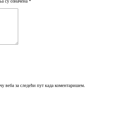
а су означена
*
ачу веба за следећи пут када коментаришем.