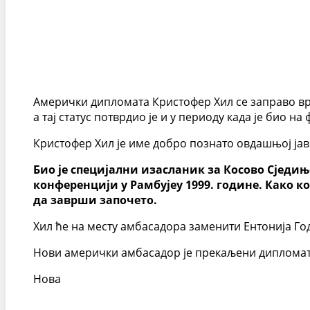
Амерички дипломата Кристофер Хил се заправо вра
а тај статус потврдио је и у периоду када је био н
Кристофер Хил је име добро познато овдашњој јав
Био је специјални изасланик за Косово Сједи
конференцији у Рамбујеу 1999. године. Како к
да заврши започето.
Хил ће на месту амбасадора заменити Ентонија Год
Нови амерички амбасадор је прекаљени дипломата
Нова