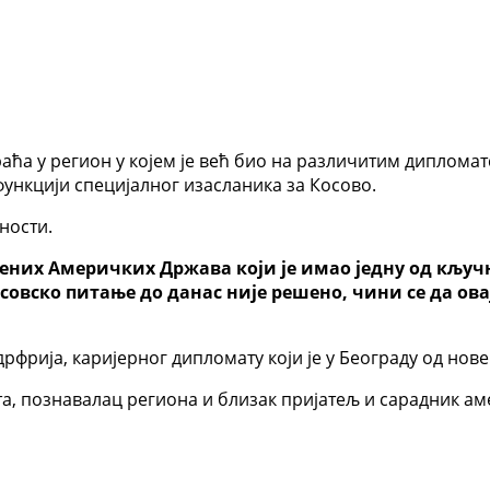
ћа у регион у којем је већ био на различитим дипломат
а функцији специјалног изасланика за Косово.
ности.
њених Америчких Држава који је имао једну од кључ
осовско питање до данас није решено, чини се да о
рфрија, каријерног дипломату који је у Београду од нове
, познавалац региона и близак пријатељ и сарадник ам