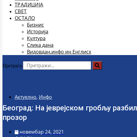
ТРАДИЦИЈА
СВЕТ
ОСТАЛО
Бизнис
Историја
Култура
Слика дана
Видовдан.инфо ин Енглисх
Претрага
Актуелно
,
Инфо
Београд: На јеврејском гробљу разби
прозор
новембар 24, 2021