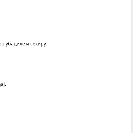
ор убациле и секиру.
ај.