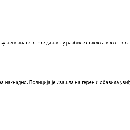
бљу непознате особе данас су разбиле стакло а кроз проз
на накнадно. Полиција је изашла на терен и обавила увиђ