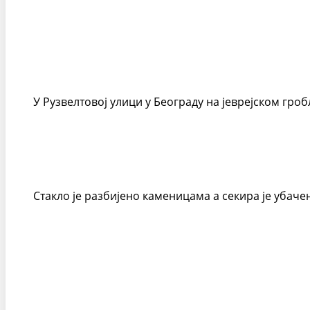
У Рузвелтовој улици у Београду на јеврејском гро
Стакло је разбијено каменицама а секира је убаче