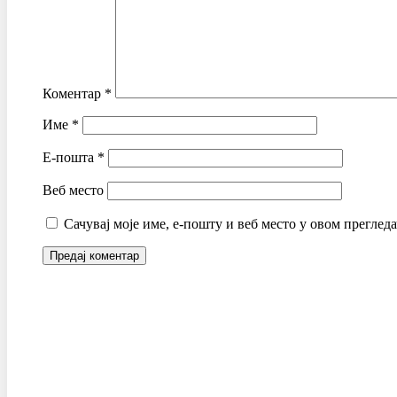
Коментар
*
Име
*
Е-пошта
*
Веб место
Сачувај моје име, е-пошту и веб место у овом преглед