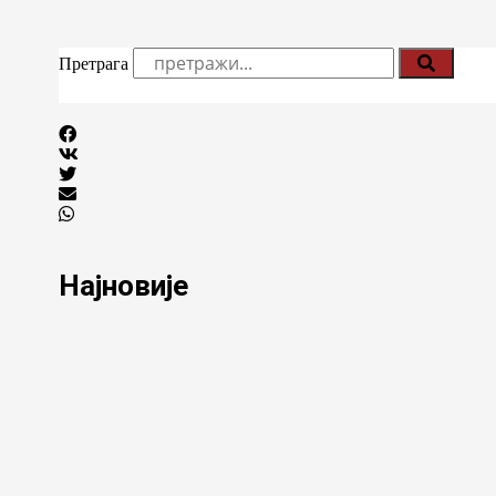
Претрага
Најновије