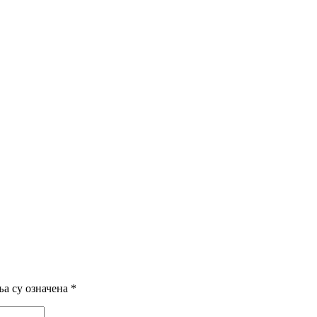
а су означена
*