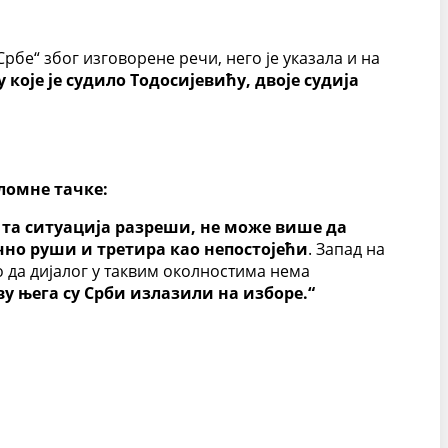
Србе“ због изговорене речи, него је указала и на
које је судило Тодосијевићу, двоје судија
ломне тачке:
е та ситуација разреши, не може више да
чно руши и третира као непостојећи
. Запад на
ао да дијалог у таквим околностима нема
ву њега су Срби излазили на изборе.“