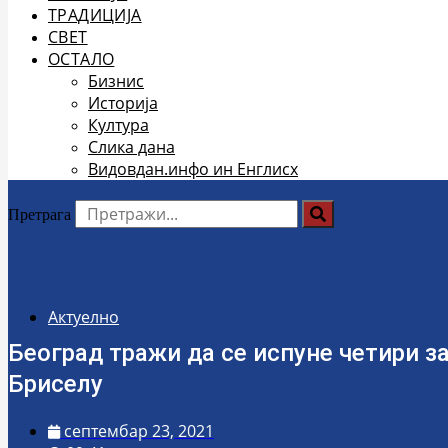
ТРАДИЦИЈА
СВЕТ
ОСТАЛО
Бизнис
Историја
Култура
Слика дана
Видовдан.инфо ин Енглисх
Претрага
Актуелно
Београд тражи да се испуне четири за
Бриселу
септембар 23, 2021