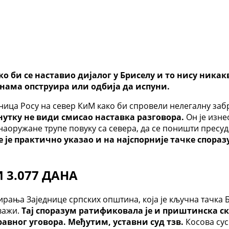
ко би се наставио дијалог у Бриселу и то нису ника
нама опструира или одбија да испуни.
ница Росу на север КиМ како би спровели нелегалну заб
енутку не види смисао наставка разговора.
Он је изне
 наоружане трупе повуку са севера, да се поништи пресу
 је практично указао и на најспорније тачке спораз
3.077 ДАНА
рања Заједнице српских општина, која је кључна тачка Б
 важи.
Тај споразум ратификовала је и приштинска ск
авног уговора. Међутим, уставни суд тзв.
Косова сус