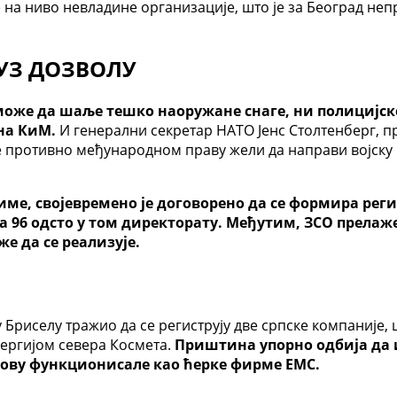
на ниво невладине организације, што је за Београд неп
УЗ ДОЗВОЛУ
же да шаље тешко наоружане снаге, ни полицијске, н
на КиМ.
И генерални секретар НАТО Јенс Столтенберг, пр
е противно међународном праву жели да направи војску 
аиме, својевремено је договорено да се формира реги
а 96 одсто у том директорату. Међутим, ЗСО прелаж
е да се реализује.
у Бриселу тражио да се региструју две српске компаније,
ергијом севера Космета.
Приштина упорно одбија да 
осову функционисале као ћерке фирме ЕМС.