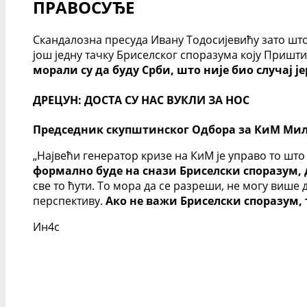
ПРАВОСУЂЕ
Скандалозна пресуда Ивану Тодосијевићу зато што ј
још једну тачку Бриселског споразума коју Пришти
морали су да буду Срби, што није био случај 
ДРЕЦУН: ДОСТА СУ НАС ВУКЛИ ЗА НОС
Председник скупштинског Одбора за КиМ Милов
„Највећи генератор кризе на КиМ је управо то шт
формално буде на снази Бриселски споразум, 
све то ћути. То мора да се разреши, не могу више 
перспективу.
Ако не важи Бриселски споразум, 
Ин4с