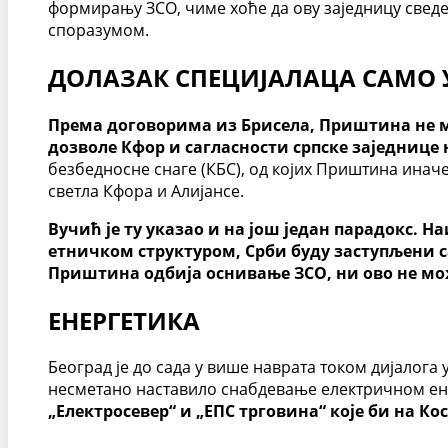
формирању ЗСО, чиме хоће да ову заједницу сведе 
споразумом.
ДОЛАЗАК СПЕЦИЈАЛАЦА САМО 
Према договорима из Брисела, Приштина не мо
дозволе Кфор и сагласности српске заједнице 
безбедносне снаге (КБС), од којих Приштина инач
светла Кфора и Алијансе.
Вучић је ту указао и на још један парадокс. Н
етничком структуром, Срби буду заступљени с
Приштина одбија оснивање ЗСО, ни ово не мож
ЕНЕРГЕТИКА
Београд је до сада у више наврата током дијалога 
несметано наставило снабдевање електричном ен
„Електросевер“ и „ЕПС трговина“ које би на К