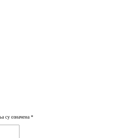
а су означена
*