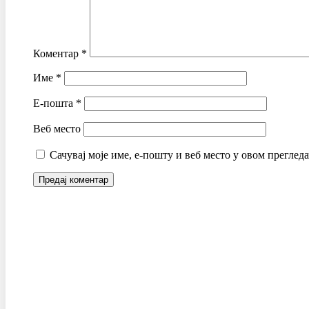
Коментар
*
Име
*
Е-пошта
*
Веб место
Сачувај моје име, е-пошту и веб место у овом преглед