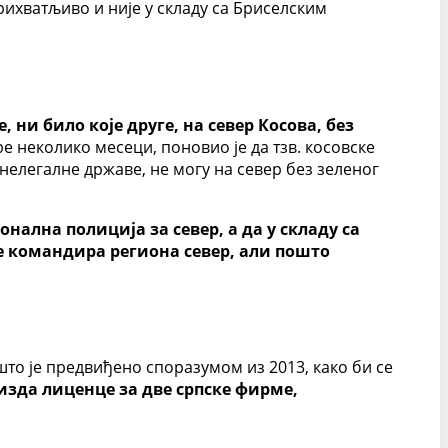
рихватљиво и није у складу са Бриселским
и било које друге, на север Косова, без
е неколико месеци, поновио је да тзв. косовске
нелегалне државе, не могу на север без зеленог
онална полиција за север, а да у складу са
е командира региона север, али пошто
 што је предвиђено споразумом из 2013, како би се
изда лиценце за две српске фирме,