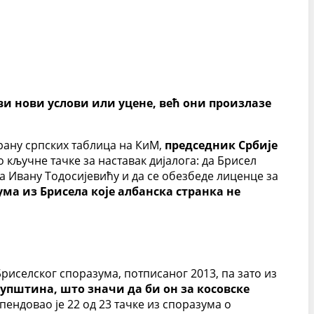
кви нови услови или уцене, већ они произлазе
рану српских таблица на КиМ,
председник Србије
о кључне тачке за наставак дијалога: да Брисел
да Ивану Тодосијевићу и да се обезбеде лиценце за
ума из Брисела које албанска странка не
риселског споразума, потписаног 2013, па зато из
упштина, што значи да би он за косовске
пендовао је 22 од 23 тачке из споразума о