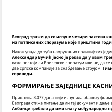
Београд тражи да се испуне четири захтева ка
из потписаних споразума које Приштина годи
Након упада до зуба наоружаних полицијских једи
Александар Вучић јасно је рекао да у овом тр
каже постоји ли Бриселски споразум или не, да се
две српске компаније за снабдевање струјом.
Тиме
спроводи.
ФОРМИРАЊЕ ЗАЈЕДНИЦЕ КАСНИ 
Приштина 3.077 дана није испунила обавезу форми
Београда стиже питање да ли тај документ и даље
Албанце требало да има снагу међународно-пр