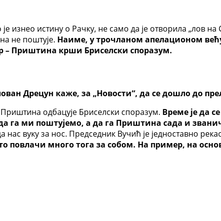
е изнео истину о Рачку, не само да је отворила „лов на 
на не поштује.
Наиме, у трочланом апелационом већу 
јер – Приштина крши Бриселски споразум.
ан Дрецун каже, за „Новости“, да се дошло до пре
о Приштина одбацује Бриселски споразум.
Време је да с
да га ми поштујемо, а да га Приштина сада и звани
да нас вуку за нос. Председник Вучић је једноставно рек
то повлачи много тога за собом. На пример, на осно