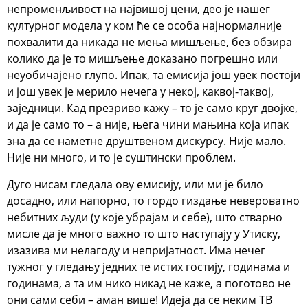
непроменљивост на највишој цени, део је нашег
културног модела у ком ће се особа најнормалније
похвалити да никада не мења мишљење, без обзира
колико да је то мишљење доказано погрешно или
неуобичајено глупо. Ипак, та емисија још увек постоји
и још увек је мерило нечега у некој, каквој-таквој,
заједници. Кад презриво кажу – то је само круг двојке,
и да је само то – а није, њега чини мањина која ипак
зна да се наметне друштвеном дискурсу. Није мало.
Није ни много, и то је суштински проблем.
Дуго нисам гледала ову емисију, или ми је било
досадно, или напорно, то гордо гиздање невероватно
небитних људи (у које убрајам и себе), што стварно
мисле да је много важно то што наступају у Утиску,
изазива ми нелагоду и непријатност. Има нечег
тужног у гледању једних те истих гостију, годинама и
годинама, а та им нико никад не каже, а поготово не
они сами себи – аман више! Идеја да се неким ТВ