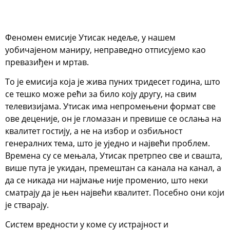
Феномен емисије Утисак недеље, у нашем
уобичајеном маниру, неправедно отписујемо као
превазиђен и мртав.
То је емисија која је жива пуних тридесет година, што
се тешко може рећи за било коју другу, на свим
телевизијама. Утисак има непромењени формат све
ове деценије, он је гломазан и превише се ослања на
квалитет гостију, а не на избор и озбиљност
генералних тема, што је уједно и највећи проблем.
Времена су се мењала, Утисак претрпео све и свашта,
више пута је укидан, премештан са канала на канал, а
да се никада ни најмање није променио, што неки
сматрају да је њен највећи квалитет. Посебно они који
је стварају.
Систем вредности у коме су истрајност и