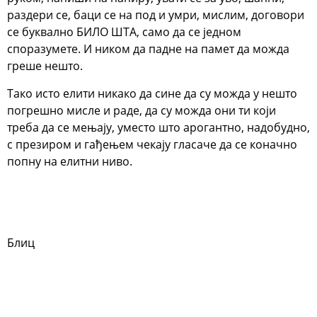
раздери се, баци се на под и умри, мислим, договори
се буквално БИЛО ШТА, само да се једном
споразумете. И ником да падне на памет да можда
греше нешто.
Тако исто елити никако да сине да су можда у нешто
погрешно мисле и раде, да су можда они ти који
треба да се мењају, уместо што арогантно, надобудно,
с презиром и гађењем чекају гласаче да се коначно
попну на елитни ниво.
Блиц