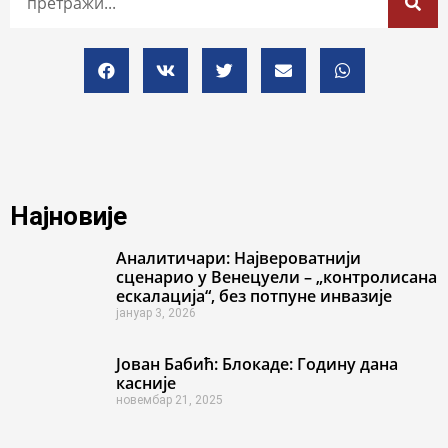
Најновије
Аналитичари: Највероватнији
сценарио у Венецуели – „контролисана
ескалација“, без потпуне инвазије
јануар 3, 2026
Јован Бабић: Блокаде: Годину дана
касније
новембар 21, 2025