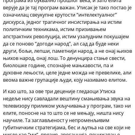
програма из буквално прошлог века, и зато елита
верује да је тај програм важан. Утисак је тако постао је
означилац свеукупне крутости “интелектуалног”
дискурса, једног трагичног инсистирања на истим
политичким техникама, истим призивањем
апстрактних револуција, истим узалудним покушајем
да се поново “догоди народ”, ал сад да буде неки
други, бољи, лепши, паметнији народ, а не онај њихов
њихов народ, онај лош. То денунцира стање свести,
биолошке године, спознајне мањкавости, па и
духовне лењости, целе једне можда не превелике, али
веома важне групације људи, коју називамо елитом.
И као што, за ове три деценије гледаоци Утиска
недеље нису савладали вештину смањивања звука на
телевизору приликом укључивања у програм, тако ни
елите, поносне на то што се не мењају, ништа нису
научиле. Та заглављеност у непроменљивим
губитничким стратегијама, бес и љутња на све који не
мисле као “ми”, презир, ароганција, понижавање,