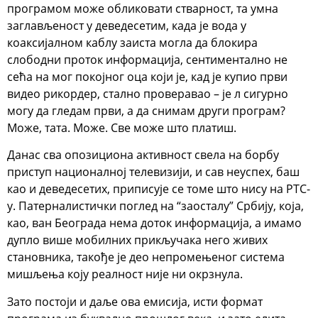
програмом може обликовати стварност, та умна
заглављеност у деведесетим, када је вода у
коаксијалном каблу заиста могла да блокира
слободни проток информација, сентиментално не
сећа на мог покојног оца који је, кад је купио први
видео рикордер, стално проверавао – је л сигурно
могу да гледам први, а да снимам други програм?
Може, тата. Може. Све може што платиш.
Данас сва опозициона активност свела на борбу
приступ националној телевизији, и сав неуспех, баш
као и деведесетих, приписује се томе што нису на РТС-
у. Патерналистички поглед на “заосталу” Србију, која,
као, ван Београда нема доток информација, а имамо
дупло више мобилних прикључака него живих
становника, такође је део непромењеног система
мишљења коју реалност није ни окрзнула.
Зато постоји и даље ова емисија, исти формат