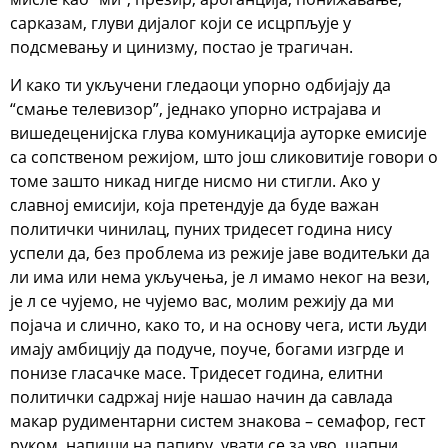
сарказам, глуви дијалог који се исцрпљује у
подсмевању и цинизму, постао је трагичан.
И како ти укључени гледаоци упорно одбијају да
“смање телевизор”, једнако упорно истрајава и
вишедеценијска глува комуникација ауторке емисије
са сопственом режијом, што још сликовитије говори о
томе зашто никад нигде нисмо ни стигли. Ако у
славној емисији, која претендује да буде важан
политички чинилац, пуних тридесет година нису
успели да, без проблема из режије јаве водитељки да
ли има или нема укључења, је л имамо неког на вези,
је л се чујемо, не чујемо вас, молим режију да ми
појача и слично, како то, и на основу чега, исти људи
имају амбицију да подуче, поуче, богами изгрде и
понизе гласачке масе. Тридесет година, елитни
политички садржај није нашао начин да савлада
макар рудиментарни систем знакова – семафор, гест
руком, напиши на папиру, увати се за уво, шапни,