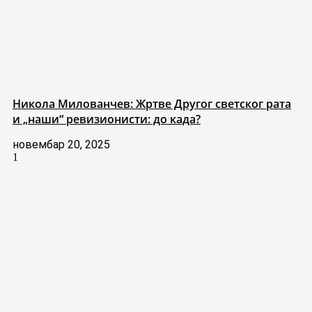
Никола Милованчев: Жртве Другог светског рата
и „наши“ ревизионисти: до када?
новембар 20, 2025