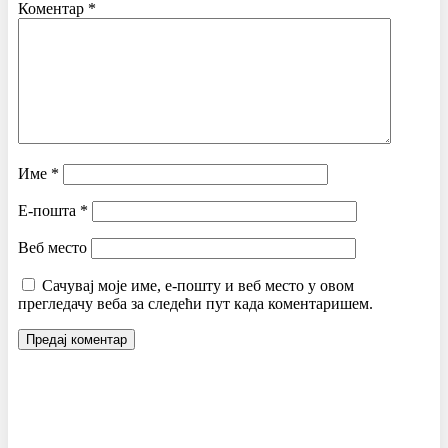
Коментар
*
Име
*
Е-пошта
*
Веб место
Сачувај моје име, е-пошту и веб место у овом
прегледачу веба за следећи пут када коментаришем.