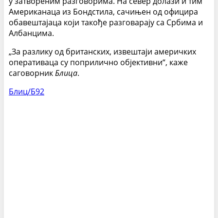
у затвореним разговорима. На север долази и тим
Американаца из Бондстила, сачињен од официра
обавештајаца који такође разговарају са Србима и
Албанцима.
„За разлику од британских, извештаји америчких
оперативаца су поприлично објективни“, каже
саговорник
Блица
.
Блиц/Б92