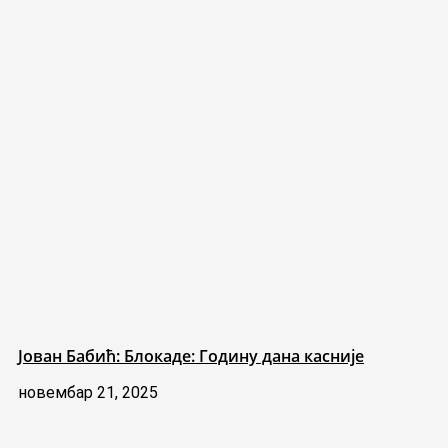
Јован Бабић: Блокаде: Годину дана касније
новембар 21, 2025