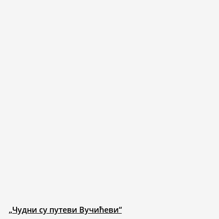
„Чудни су путеви Вучићеви“