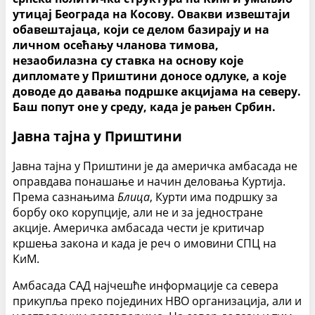
утицај Београда на Косову. Овакви извештаји
обавештајаца, који се делом базирају и на
личном осећању чланова тимова,
незаобилазна су ставка на основу које
дипломате у Приштини доносе одлуке, а које
доводе до давања подршке акцијама на северу.
Баш попут оне у среду, када је рањен Србин.
Јавна тајна у Приштини
Јавна тајна у Приштини је да америчка амбасада не
оправдава понашање и начин деловања Куртија.
Према сазнањима
Блица
, Курти има подршку за
борбу око корупције, али не и за једностране
акције. Америчка амбасада чести је критичар
кршења закона и када је реч о имовини СПЦ на
КиМ.
Амбасада САД најчешће информације са севера
прикупља преко појединих НВО организација, али и