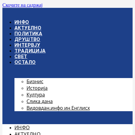
Скочите на садржај
ИНФО
АКТУЕЛНО
ПОЛИТИКА
ДРУШТВО
ИНТЕРВЈУ
ТРАДИЦИЈА
СВЕТ
ОСТАЛО
Бизнис
Историја
Култура
Слика дана
Видовдан.инфо ин Енглисх
ИНФО
АКТУЕЛНО