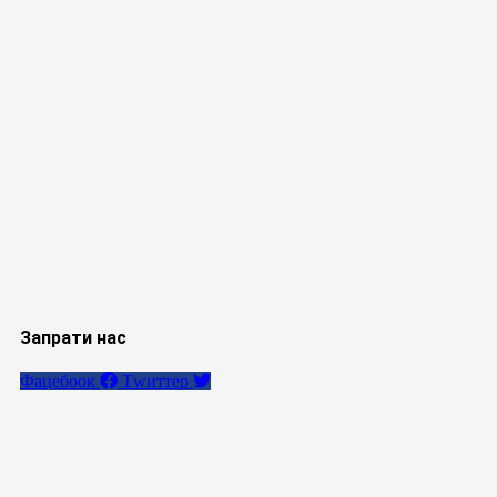
Запрати нас
Фацебоок
Тwиттер