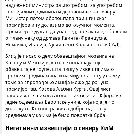
надлежног министра за „потребом“ за употребом
специјалних јединица и дејствовање на северу.
Министар потом обавештава приштинског
премијера и ту долазимо до кључног момента.
Премијер је дужан да унапред, пре акције, обавести
о плану неку од држава Квинте (Француска,
Немачка, Италија, Уједињено Краљевство и САД).
Блиц
је писао о делу обавештајног мозаика на
Косову и Метохији, како се понашају које
обавештајне групе, шта пишу у извештајима о
српским срединамана и на чију подршку у свему
томе за спровођење акција може да рачуна
премијер тзв. Косова Аљбин Курти. Овај лист
наводи да је њихов саговорник официр Кфора из
једне од земаља Европске уније, која која је по
доласку на Косово развила добре односе у
срединама у којима је било повратка Срба.
Негативни извештаји о северу КиМ