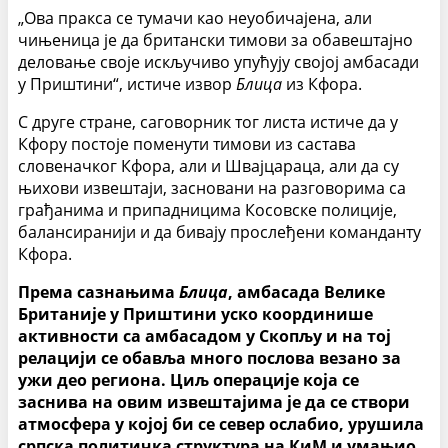
„Ова пракса се тумачи као неуобичајена, али
чињеница је да британски тимови за обавештајно
деловање своје искључиво упућују својој амбасади
у Приштини“, истиче извор
Блица
из Кфора.
С друге стране, саговорник тог листа истиче да у
Кфору постоје поменути тимови из састава
словеначког Кфора, али и Швајцараца, али да су
њихови извештаји, засновани на разговорима са
грађанима и припадницима Косовске полиције,
балансиранији и да бивају прослеђени команданту
Кфора.
Према сазнањима
Блица
, амбасада Велике
Британије у Приштини уско координише
активности са амбасадом у Скопљу и на тој
релацији се обавља много послова везано за
ужи део региона. Циљ операције која се
заснива на овим извештајима је да се створи
атмосфера у којој би се север ослабио, урушила
српска политичка структура на КиМ и умањио