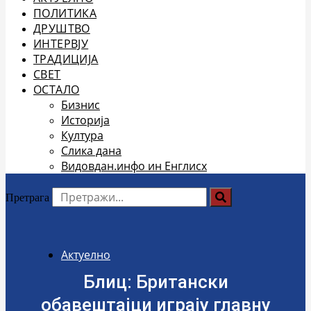
ПОЛИТИКА
ДРУШТВО
ИНТЕРВЈУ
ТРАДИЦИЈА
СВЕТ
ОСТАЛО
Бизнис
Историја
Култура
Слика дана
Видовдан.инфо ин Енглисх
Претрага
Актуелно
Блиц: Британски
обавештајци играју главну