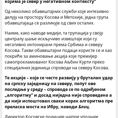
којима је север у негативном контексту“
Од неколико обавештајних служби које интезивно
делују на простору Косова и Метохије, једна група
обавештајаца се разликује од свих осталих.
Наиме, како наводе медији, та групација у своју
централу шаље искључиво извештаје који су
негативно интонирани према Србима и северу
Косова. Такви обавештајни подаци користе се и као
покриће за аминовање акција које премијер
самопрокламованог Косова Аљбин Курти преко
специјалних јединица спроводи на северу Косова.
Те акције – које се често развију у бруталан удар
на српску заједницу на северу, попут ове
последње у среду – спроводе се по одређеном
„алгоритму“ и досад ниједна није спроведена а
да није испоштован сваки корак алгоритма пре
преласка моста на Ибру, наводи
Блиц
.
Директор Косовске полиције најпре упознаје