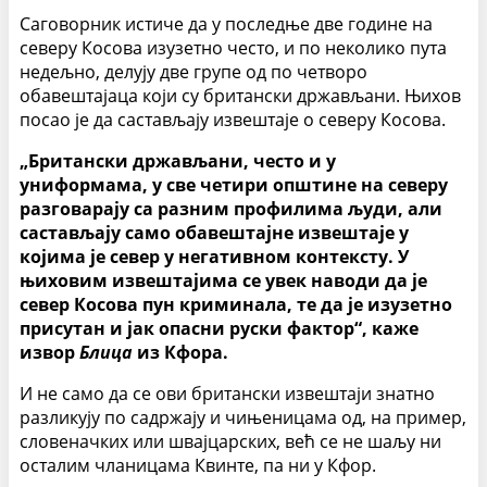
Саговорник истиче да у последње две године на
северу Косова изузетно често, и по неколико пута
недељно, делују две групе од по четворо
обавештајаца који су британски држављани. Њихов
посао је да састављају извештаје о северу Косова.
„Британски држављани, често и у
униформама, у све четири општине на северу
разговарају са разним профилима људи, али
састављају само обавештајне извештаје у
којима је север у негативном контексту. У
њиховим извештајима се увек наводи да је
север Косова пун криминала, те да је изузетно
присутан и јак опасни руски фактор“, каже
извор
Блица
из Кфора.
И не само да се ови британски извештаји знатно
разликују по садржају и чињеницама од, на пример,
словеначких или швајцарских, већ се не шаљу ни
осталим чланицама Квинте, па ни у Кфор.