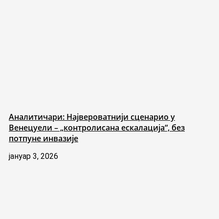
Аналитичари: Највероватнији сценарио у
Венецуели – „контролисана ескалација“, без
потпуне инвазије
јануар 3, 2026