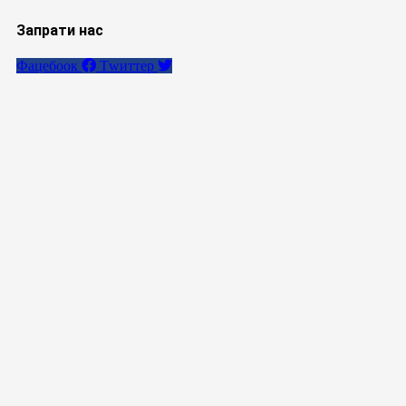
Запрати нас
Фацебоок
Тwиттер