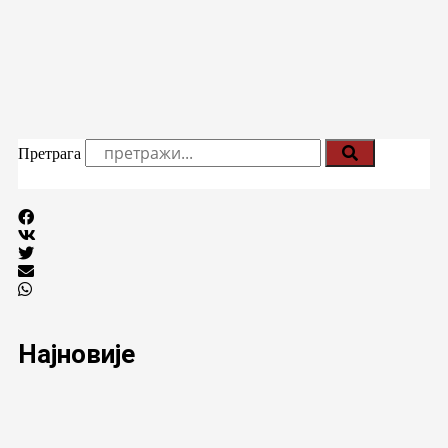
Претрага
Најновије