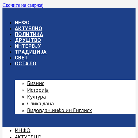
Скочите на садржај
ИНФО
АКТУЕЛНО
ПОЛИТИКА
ДРУШТВО
ИНТЕРВЈУ
ТРАДИЦИЈА
СВЕТ
ОСТАЛО
Бизнис
Историја
Култура
Слика дана
Видовдан.инфо ин Енглисх
ИНФО
АКТУЕЛНО