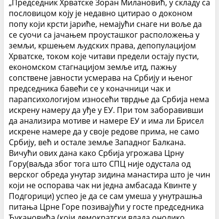
„Председник Хрватске Зоран Милановић, у складу са
пословицом коју је недавно цитирао о доконом
попу који крсти јариће, немајући снаге ни воље да
се суочи са јачањем проусташког расположења у
земљи, кршењем људских права, депопулацијом
Хрватске, током које читави предели остају пусти,
економском стагнацијом земље итд, пажњу
сопствене јавности усмерава на Србију и њеног
председника бавећи се у коначници чак и
парапсихологијом износећи тврдње да Србија нема
искрену намеру да уђе у ЕУ. При том заборавивши
да анализира мотиве и намере ЕУ и има ли Брисел
искрене намере да у своје редове прима, не само
Србију, већ и остале земље Западног Балкана.
Вичући ових дана како Србија угрожава Црну
Гору(ваљда због тога што СПЦ није одустала од
верског обреда унутар зидина манастира што је чин
који не оспорава чак ни једна амбасада Квинте у
Подгорици) успео је да се сам умеша у унутрашња
питања Црне Горе позивајући у госте председника
Ђукановића (који демократски влада онолико