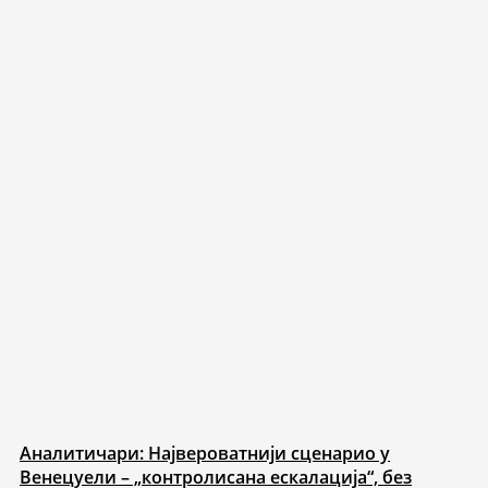
Аналитичари: Највероватнији сценарио у
Венецуели – „контролисана ескалација“, без