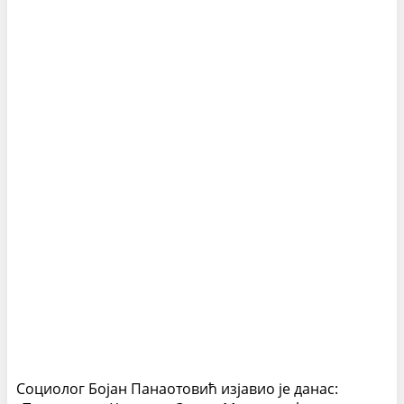
Социолог Бојан Панаотовић изјавио је данас: