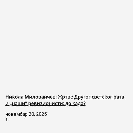
Никола Милованчев: Жртве Другог светског рата
и „наши“ ревизионисти: до када?
новембар 20, 2025