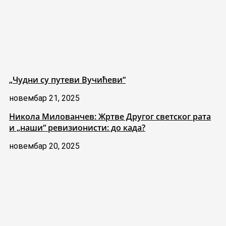
„Чудни су путеви Вучићеви“
новембар 21, 2025
Никола Милованчев: Жртве Другог светског рата
и „наши“ ревизионисти: до када?
новембар 20, 2025