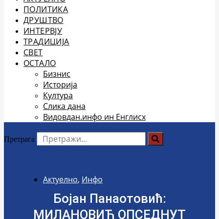
ПОЛИТИКА
ДРУШТВО
ИНТЕРВЈУ
ТРАДИЦИЈА
СВЕТ
ОСТАЛО
Бизнис
Историја
Култура
Слика дана
Видовдан.инфо ин Енглисх
Претрага
Актуелно
,
Инфо
Бојан Панаотовић:
МИЛАНОВИЋ ОПСЕДНУТ