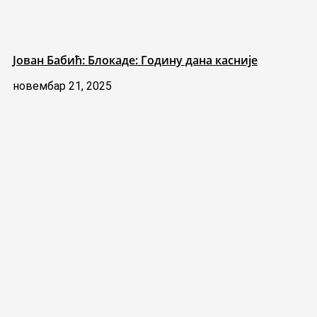
Јован Бабић: Блокаде: Годину дана касније
новембар 21, 2025