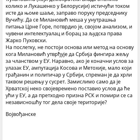
колико и Лукашенко у Белорусији) истичући током
исте да њоме шаље, заправо поруку председнику
Вучићу. Да се Милановић меша у унутрашња
питања Црне Горе, потврдио је, својом анализом, и
чувени интелектуалац и борац за људска права
Жарко Пуховски.
На послетку, не постоји основа или метод на основу
кога Милановић утврђује да Србија фингира жељу
за чланством у ЕУ. Наравно, ако је коначни услов за
улазак ЕУ, ампутација Косова и Метохије, мало који
грађанин и политичар у Србији, спреман је да хрли
таквом решењу у сусрет. Замислимо само да је
Хрватској неко својевремено поставио услов да ће
ући у ЕУ, а да претходно призна РСК и помири се са
независношћу тог дела своје територије?
Војвођанске