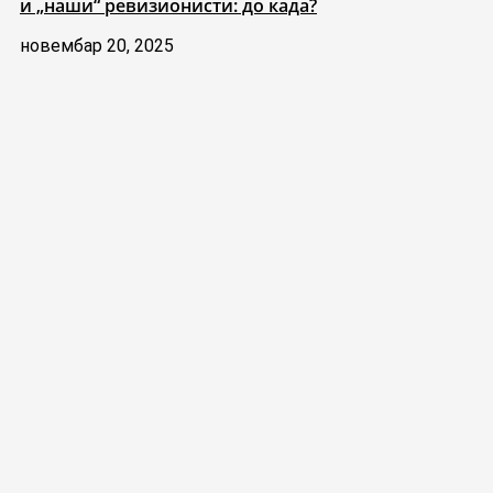
и „наши“ ревизионисти: до када?
новембар 20, 2025