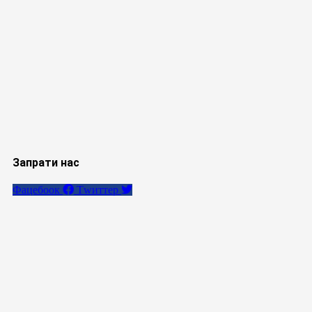
Запрати нас
Фацебоок
Тwиттер