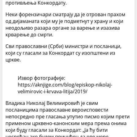
противљења Конкордату.
Неки форензичари сматрају да је отрован прахом
од дијаманата који му је подметнут у храну и који
неодољиво разара органе за варење и изазива
крварење до смрти.
Сви православни (Срби) министри и посланици,
који су гласали за Конкордат су изопштени из
цркве.
Извор фотографије:
https://aknjige.com/blog/episkop-nikolaj-
velimirovic-i-krvava-litija/2019/
Владика Николај Велимировић је свим
посланицима православне вероисповести
непосредно пре гласања упутио писмо којим прети
применом црквено-канонским мера према онима
који буду гласали за Конкордат: „Ја ћу бити
несрећан ако будем принуђен да ове мере