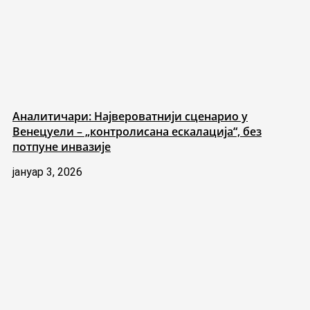
Аналитичари: Највероватнији сценарио у
Венецуели – „контролисана ескалација“, без
потпуне инвазије
јануар 3, 2026