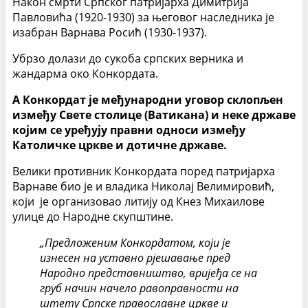
Након смрти Српског патријарха Димитрија
Павловића (1920-1930) за његовог наследника је
изабран Варнава Росић (1930-1937).
Убрзо долази до сукоба српских верника и
жандарма око Конкордата.
А Конкордат је међународни уговор склопљен
између Свете столице (Ватикана) и неке државе
којим се уређују правни односи између
Католичке цркве и дотичне државе.
Велики противник Конкордата поред патријарха
Варнаве био је и владика Николај Велимировић,
који је организовао литију од Кнез Михаилове
улице до Народне скупштине.
„Предложеним Конкордатом, који је
изнесен на уставно рјешавање пред
Народно представништво, вријеђа се на
груб начин начело равоправности на
штету Српске православне цркве и