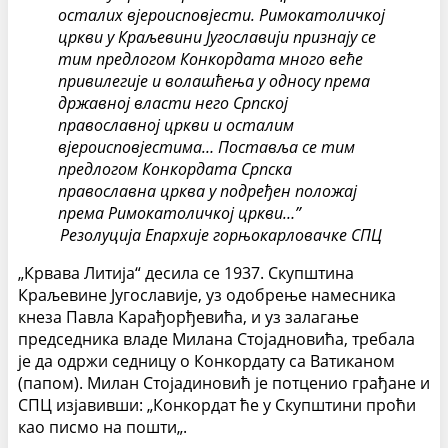
осталих вјероисповјести. Римокатоличкој
цркви у Краљевини Југославији признају се
тим предлогом Конкордата много веће
привилегије и волашћења у односу према
државној власти него Српској
православној цркви и осталим
вјероисповјестима… Поставља се тим
предлогом Конкордата Српска
православна црква у подређен положај
према Римокатоличкој цркви…”
Резолуција Епархије горњокарловачке СПЦ
„Крвава Литија“ десила се 1937. Скупштина
Краљевине Југославије, уз одобрење намесника
кнеза Павла Карађорђевића, и уз залагање
председника владе Милана Стојадновића, требала
је да одржи седницу о Конкордату са Ватиканом
(папом). Милан Стојадиновић је потценио грађане и
СПЦ изјавивши: „Конкордат ће у Скупштини проћи
као писмо на пошти„.