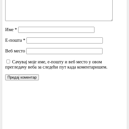
Име
*
Е-пошта
*
Веб место
Сачувај моје име, е-пошту и веб место у овом
прегледачу веба за следећи пут када коментаришем.