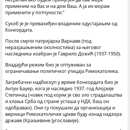
применим на Вас и на дом Ваш. А ја их морам
применити у потпуности.”
Сукоб је је превазиђен владиним одустајањем од
Конкордата.
После смрти патријарха Варнаве (под
неразјашњеним околностима) за његовог
наследника изабран је Гаврило Дожић (1937-1950).
Владајући режим био је оптуживан за
ограничавање политичког утицаја Римокатолика.
Загребачки надбискуп у време Конкордата био је
Антун Бауер, кога је наследио 1937. год Алојзије
Степинац (човек под којим је сво зло страдалаштва
и клања Срба од стране усташа у НДХ, баш он
одобравао). Они су покушали да организација и
верници Римокатоличке цркве буду изнад надзора
државе (Краљевине Југославије).