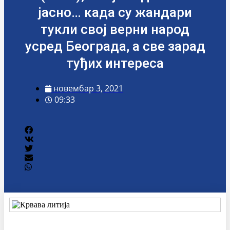
јасно… када су жандари
тукли свој верни народ
усред Београда, а све зарад
туђих интереса
новембар 3, 2021
09:33