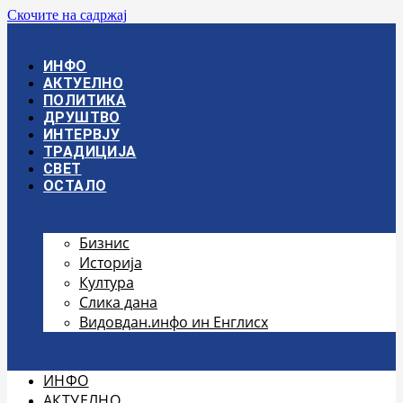
Скочите на садржај
ИНФО
АКТУЕЛНО
ПОЛИТИКА
ДРУШТВО
ИНТЕРВЈУ
ТРАДИЦИЈА
СВЕТ
ОСТАЛО
Бизнис
Историја
Култура
Слика дана
Видовдан.инфо ин Енглисх
ИНФО
АКТУЕЛНО