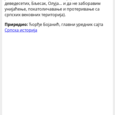
деведесетих, Бљесак, Олуја… и да не заборавим
унијаћење, покатоличавање и протеривање са
српских вековних територија).
Приредио:
Ђорђе Бојанић, главни уредник сајта
Српска историја