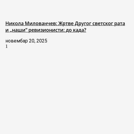
Никола Милованчев: Жртве Другог светског рата
и „наши“ ревизионисти: до када?
новембар 20, 2025