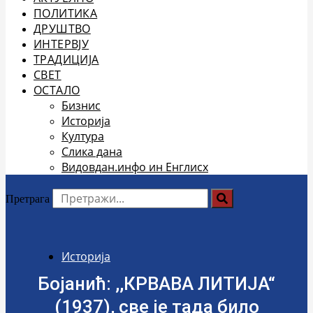
ПОЛИТИКА
ДРУШТВО
ИНТЕРВЈУ
ТРАДИЦИЈА
СВЕТ
ОСТАЛО
Бизнис
Историја
Култура
Слика дана
Видовдан.инфо ин Енглисх
Претрага
Историја
Бојанић: ,,КРВАВА ЛИТИЈА“
(1937), све је тада било