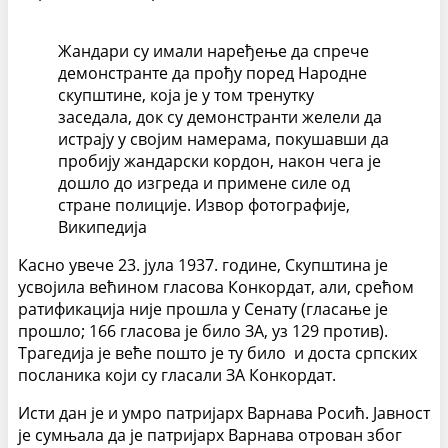
Жандари су имали наређење да спрече
демонстранте да прођу поред Народне
скупштине, која је у том тренутку
заседала, док су демонстранти желели да
истрају у својим намерама, покушавши да
пробију жандарски кордон, након чега је
дошло до изгреда и примене силе од
стране полиције. Извор фотографије,
Википедија
Касно увече 23. јула 1937. године, Скупштина је
усвојила већином гласова Конкордат, али, срећом
ратификација није прошла у Сенату (гласање је
прошло; 166 гласова је било ЗА, уз 129 против).
Трагедија је веће пошто је ту било и доста српских
посланика који су гласали ЗА Конкордат.
Исти дан је и умро патријарх Варнава Росић. Јавност
је сумњала да је патријарх Варнава отрован због