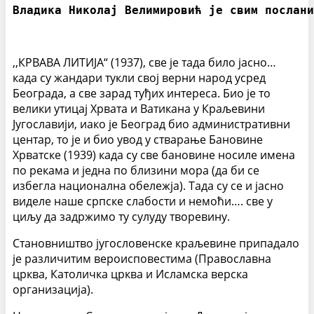
Владика Николај Велимировић је свим послани
,,КРВАВА ЛИТИЈА“ (1937), све је тада било јасно…
када су жандари тукли свој верни народ усред
Београда, а све зарад туђих интереса. Био је то
велики утицај Хрвата и Ватикана у Краљевини
Југославији, иако је Београд био административни
центар, то је и био увод у стварање Бановине
Хрватске (1939) када су све бановине носиле имена
по рекама и једна по близини мора (да би се
избегла национална обележја). Тада су се и јасно
виделе наше српске слабости и немоћи…. све у
циљу да задржимо ту сулуду творевину.
Становништво југословенске краљевине припадало
је различитим вероисповестима (Православна
црква, Католичка црква и Исламска верска
организација).