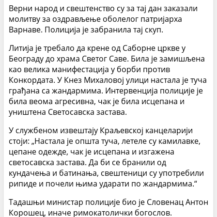
Верни народ и свештенство су за тај дан заказали
молитву за оздрављење оболелог патријарха
Варнаве. Полиција је забранила тај скуп.
Литија је требало да крене од Саборне цркве у
Београду до храма Светог Саве. Била је замишљена
као велика манифестација у борби против
Конкордата. У Кнез Михаловој улици настала је туча
грађана са жандармима. Интервенција полиције је
била веома агресивна, чак је била исцепана и
уништена Светосавска застава.
У службеном извештају Краљевској канцеларији
стоји: „Настала је општа туча, летеле су камилавке,
цепане одежде, чак је исцепана и изгажена
светосавска застава. Да би се бранили од
кундачења и батинања, свештеници су употребили
рипиде и почели њима ударати по жандармима.“
Тадашњи министар полиције био је Словенац Антон
Корошец, иначе римокатолички богослов.