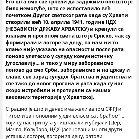
Ето шта смо све трпели да задржимо оно што је
било немогуће, што се испоставило већ
почетком Другог светског рата када су Хрвати
створили већ 10. априла 1941. године НДХ
(НЕЗАВИСНУ ДРЖАВУ ХРВАТСКУ) и кренули са
клањем и прогоном све га што је Српско, чак су
формирали и логоре за децу, па нам ни то
клање није указало на опасност и после рата
поново улетесмо у сулуду комунистичку
Југославију… и тако у миру заборависмо
поново да смо Срби, заборависмо и на цркву и
славе, све зарад сулудог братства и јединства и
све тако до новог прогона и рата када су нас
скоро истребили и протерали са наших
вековних територија у Хрватској.
Страшно је што и данас има жали за том СФРЈ и
Титом и за поновним уједињењем са ,,браћом“…
који су нас три пута уништавали и убијали (Цер,
Мачва, Колубара, НДХ, Јасеновац и многи други
усташки логори, логори за децу, ратови