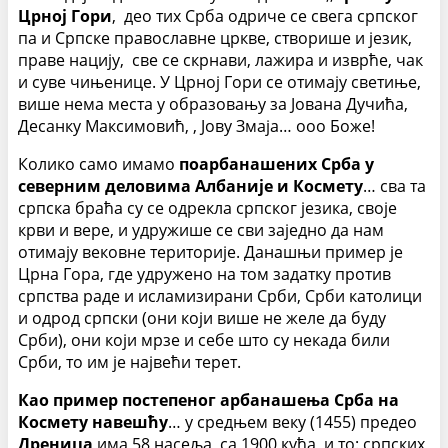
Црној Гори
, део тих Срба одриче се свега српског
па и Српске православне цркве, створише и језик,
праве нацију, све се скрнави, лажира и изврће, чак
и суве чињенице. У Црној Гори се отимају светиње,
више нема места у образовању за Јована Дучића,
Десанку Максимовић, , Јову Змаја… ооо Боже!
Колико само имамо
поарбанашених Срба у
северним деловима Албаније и Космету
… сва та
српска браћа су се одрекла српског језика, своје
крви и вере, и удружише се сви заједно да нам
отимају вековне територије. Данашњи пример је
Црна Гора, где удружено на том задатку против
српства раде и исламизирани Срби, Срби католици
и одрод српски (они који више не желе да буду
Срби), они који мрзе и себе што су некада били
Срби, то им је највећи терет.
Као пример постепеног арбанашења Срба на
Космету навешћу
… у средњем веку (1455) предео
Дреница
има 58 насеља, са 1900 кућа, и то: српских