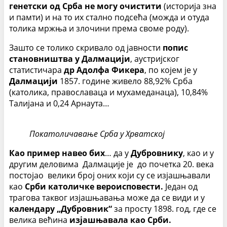
генетски од Срба не могу очистити
(историја зна
и памти) и на то их стално подсећа (можда и отуда
толика мржња и злочини према своме роду).
Зашто се толико скривало од јавности
попис
становништва у Далмацији
, аустријског
статистичара
др Адолфа Фикера
, по којем је у
Далмацији
1857. године живело 88,92% Срба
(католика, православаца и мухамеданаца), 10,84%
Талијана и 0,24 Арнаута…
Покатоличавање Срба у Хрватској
Као пример навео бих
… да у
Дубровнику
, као и у
другим деловима Далмације је до почетка 20. века
постојао велики број оних који су се изјашњавали
као
Срби католичке вероисповести.
Један од
трагова таквог изјашњавања може да се види и у
календару „Дубровник“
за просту 1898. год, где се
велика већина
изјашњавала као Срби.