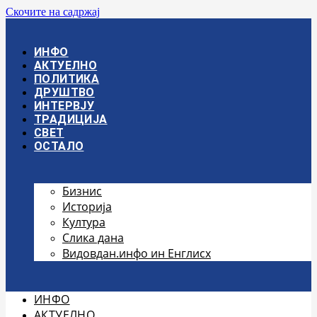
Скочите на садржај
ИНФО
АКТУЕЛНО
ПОЛИТИКА
ДРУШТВО
ИНТЕРВЈУ
ТРАДИЦИЈА
СВЕТ
ОСТАЛО
Бизнис
Историја
Култура
Слика дана
Видовдан.инфо ин Енглисх
ИНФО
АКТУЕЛНО