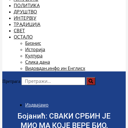
ПОЛИТИКА
ДРУШТВО
ИНТЕРВЈУ
ТРАДИЦИЈА
СВЕТ
ОСТАЛО
Бизнис
Историја
Култура
Слика дана
Видовдан.инфо ин Енглисх
Претрага
Издвајамо
Бојанић: СВАКИ СРБИН ЈЕ
МИО МА КОЈЕ ВЕРЕ БИО,