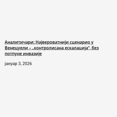
Аналитичари: Највероватнији сценарио у
Венецуели – „контролисана ескалација“, без
потпуне инвазије
јануар 3, 2026