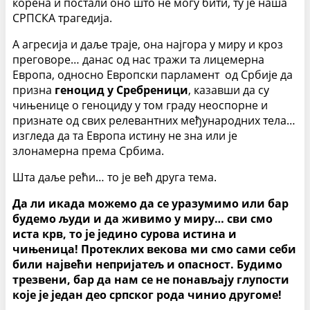
корена и постали оно што не могу бити, ту је наша
СРПСКА трагедија.
А агресија и даље траје, она најгора у миру и кроз
преговоре… данас од нас тражи та лицемерна
Европа, односно Европски парламент од Србије да
призна
геноцид у Сребреници
, казавши да су
чињенице о геноциду у том граду неоспорне и
признате од свих релевантних међународних тела…
изгледа да та Европа истину не зна или је
злонамерна према Србима.
Шта даље рећи… то је већ друга тема.
Да ли икада можемо да се уразумимо или бар
будемо људи и да живимо у миру… сви смо
иста крв, то је једино сурова истина и
чињеница! Протеклих векова ми смо сами себи
били највећи непријатељ и опасност. Будимо
трезвени, бар да нам се не понављају глупости
које је један део српског рода чинио другоме!