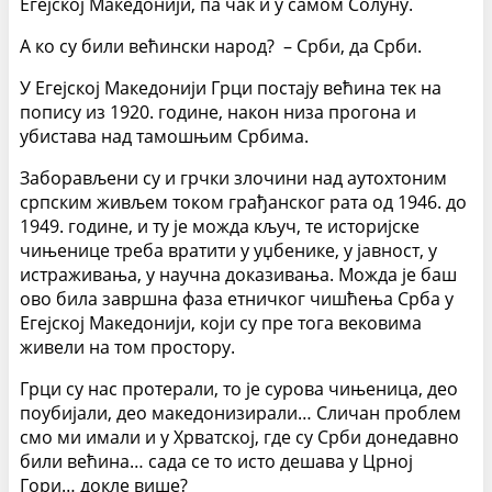
Егејској Македонији, па чак и у самом Солуну.
А ко су били већински народ? – Срби, да Срби.
У Егејској Македонији Грци постају већина тек на
попису из 1920. године, након низа прогона и
убистава над тамошњим Србима.
Заборављени су и грчки злочини над аутохтоним
српским живљем током грађанског рата од 1946. до
1949. године, и ту је можда кључ, те историјске
чињенице треба вратити у уџбенике, у јавност, у
истраживања, у научна доказивања. Можда је баш
ово била завршна фаза етничког чишћења Срба у
Егејској Македонији, који су пре тога вековима
живели на том простору.
Грци су нас протерали, то је сурова чињеница, део
поубијали, део македонизирали… Сличан проблем
смо ми имали и у Хрватској, где су Срби донедавно
били већина… сада се то исто дешава у Црној
Гори… докле више?