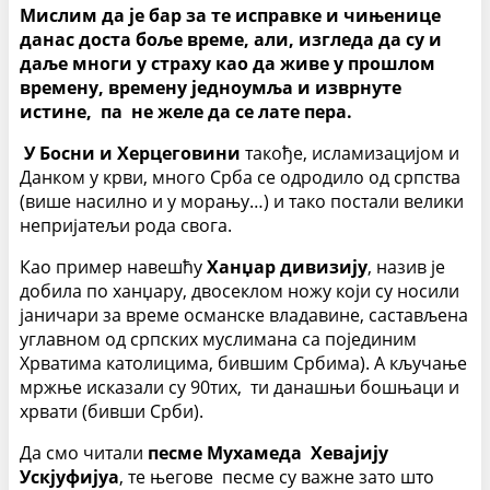
Мислим да је бар за те исправке и чињенице
данас доста боље време, али, изгледа да су и
даље многи у страху као да живе у прошлом
времену, времену једноумља и изврнуте
истине, па не желе да се лате пера.
У Босни и Херцеговини
такође, исламизацијом и
Данком у крви, много Срба се одродило од српства
(више насилно и у морању…) и тако постали велики
непријатељи рода свога.
Као пример навешћу
Ханџар дивизију
, назив је
добила по ханџару, двосеклом ножу који су носили
јаничари за време османске владавине, састављена
углавном од српских муслимана са појединим
Хрватима католицима, бившим Србима). А кључање
мржње исказали су 90тих, ти данашњи бошњаци и
хрвати (бивши Срби).
Да смо читали
песме Мухамеда Хевајију
Ускјуфијуа
, те његове песме су важне зато што