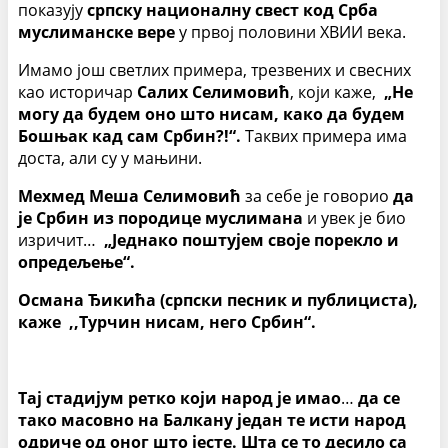
показују
српску националну свест код Срба
муслиманске вере
у првој половини XВИИ века.
Имамо још светлих примера, трезвених и свесних
као историчар
Салих Селимовић
, који каже,
„Не
могу да будем оно што нисам, како да будем
Бошњак кад сам Србин?!“.
Таквих примера има
доста, али су у мањини.
Мехмед Меша Селимовић
за себе је говорио
да
је Србин из породице муслимана
и увек је био
изричит…
„Једнако поштујем своје порекло и
опредељење“.
Османа Ђикића (српски песник и публициста),
каже ,,Турчин нисам, него Србин“.
Тај стадијум ретко који народ је имао
…
да се
тако масовно на Балкану један те исти народ
одриче од оног што јесте.
Шта се то десило са