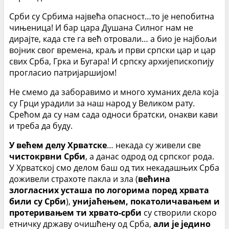
Срби су Србима највећа опасност…то је непобитна
чињеница! И бар цара Душана Силног нам не
дирајте, када сте га већ отровали… а био је најбољи
војник свог времена, краљ и први српски цар и цар
свих Срба, Грка и Бугара! И српску архијепископију
прогласио патријаршијом!
Не смемо да заборавимо и много хуманих дела која
су Грци урадили за наш народ у Великом рату.
Срећом да су нам сада односи братски, онакви кави
и треба да буду.
У већем делу Хрватске
… некада су живели све
чистокрвни Срби
, а данас одрод од српског рода.
У Хрватској смо делом баш од тих некадашњих Срба
доживели страхоте пакла и зла (
већина
злогласних усташа по логорима поред хрвата
били су Срби
),
унијаћењем, покатоличавањем и
протеривањем ти хрвато-срби
су створили скоро
етничку државу очишћену од Срба,
али је једино