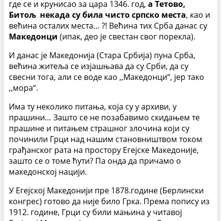
где се и крунисао за цара 1346. год,
а Тетово,
Битољ некада су била чисто српско места
, као и
већина осталих места… ?! Већина тих Срба данас су
Македонци
(ипак, део је свестан свог порекла).
И данас је Македонија (Стара Србија) пуна Срба,
већина житеља се изјашњава да су Срби, да су
свесни тога, али се воде као ,,Македонци“, јер тако
,,мора“.
Има ту неколико питања, која су у архиви, у
прашини… Зашто се не позабавимо скидањем те
прашине и питањем страшног злочина који су
починили Грци над нашим становништвом током
грађанског рата на простору Егејске Македоније,
зашто се о томе ћути? Па онда да причамо о
македонској нацији.
У Егејској Македонији пре 1878.године (Берлински
конгрес) готово да није било Грка. Према попису из
1912. године, Грци су били мањина у читавој