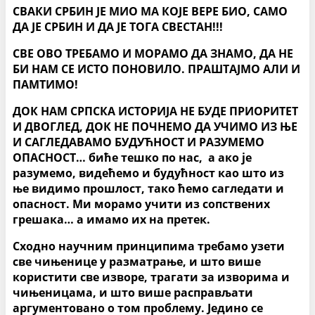
СВАКИ СРБИН ЈЕ МИО МА КОЈЕ ВЕРЕ БИО, САМО
ДА ЈЕ СРБИН И ДА ЈЕ ТОГА СВЕСТАН!!!
СВЕ ОВО ТРЕБАМО И МОРАМО ДА ЗНАМО, ДА НЕ
БИ НАМ СЕ ИСТО ПОНОВИЛО. ПРАШТАЈМО АЛИ И
ПАМТИМО!
ДОК НАМ СРПСКА ИСТОРИЈА НЕ БУДЕ ПРИОРИТЕТ
И ДВОГЛЕД, ДОК НЕ ПОЧНЕМО ДА УЧИМО ИЗ ЊЕ
И САГЛЕДАВАМО БУДУЋНОСТ И РАЗУМЕМО
ОПАСНОСТ… биће тешко по нас, а ако је
разумемо, видећемо и будућност као што из
ње видимо прошлост, тако ћемо сагледати и
опасност. Ми морамо учити из сопствених
грешака… а имамо их на претек.
Сходно научним принципима
требамо узети
све чињенице у разматрање, и што више
користити све изворе, трагати за изворима и
чињеницама, и што више расправљати
аргументовано о том проблему. Једино
се