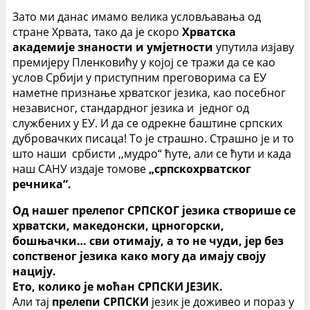
Зато ми данас имамо велика условљавања од
стране Хрвата, тако да је скоро
Хрватска
академије знаности и умјетности
упутила изјаву
премијеру Пленковићу у којој се тражи да се као
услов Србији у приступним преговорима са ЕУ
наметне признање хрватског језика, као посебног
независног, стандардног језика и једног од
службених у ЕУ. И да се одрекне баштине српских
дубровачких писаца! То је страшно. Страшно је и то
што наши србисти ,,мудро“ ћуте, али се ћути и када
наш САНУ издаје томове
„српскохрватског
речника“.
Од нашег прелепог СРПСКОГ језика створише се
хрватски, македонски, црногорски,
бошњачки… сви отимају, а то не чуди, јер без
сопственог језика како могу да имају своју
нацију.
Ето, колико је моћан СРПСКИ ЈЕЗИК.
Али тај
прелепи СРПСКИ
језик је доживео и пораз у