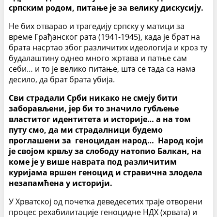
српским родом, питање је за велику дискусију.
Не бих отварао и трагедију српску у матици за
време Грађанског рата (1941-1945), када је брат на
брата насртао због различитих идеологија и кроз ту
будалаштину однео много жртава и патње сам
себи… и то је велико питање, шта се тада са нама
десило, да брат брата убија.
Сви страдали Срби никако не смеју бити
заборављени, јер би то значило губљење
властитог идентитета и историје… а на том
путу смо, да ми страдалници будемо
проглашени за геноцидан народ… Народ који
је својом крвљу за слободу натопио Балкан, на
коме је у више наврата под различитим
куријама вршен геноцид и стравична злодела
незапамћена у историји.
У Хрватској од почетка деведесетих траје отворени
процес рехабилитације геноцидне НДХ (хрвата) и