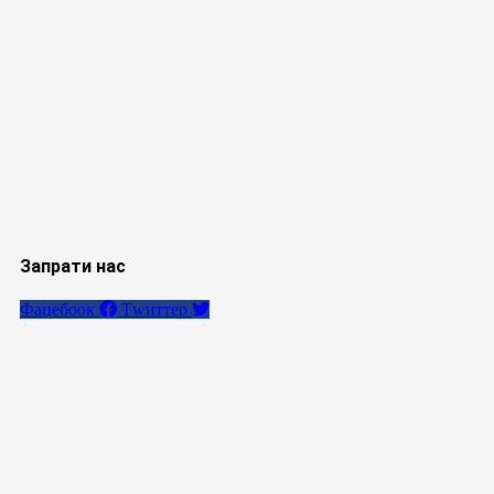
Запрати нас
Фацебоок
Тwиттер