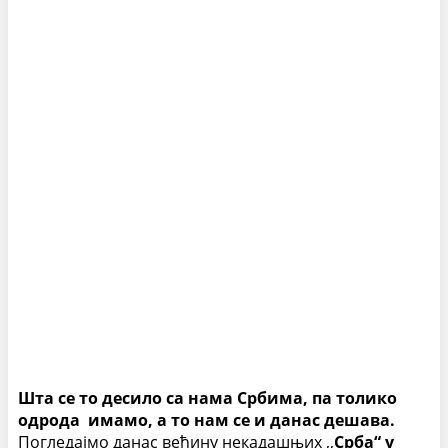
Шта се то десило са нама Србима, па толико
одрода имамо, а то нам се и данас дешава.
Погледајмо данас већину некадашњих ,,
Срба“ у