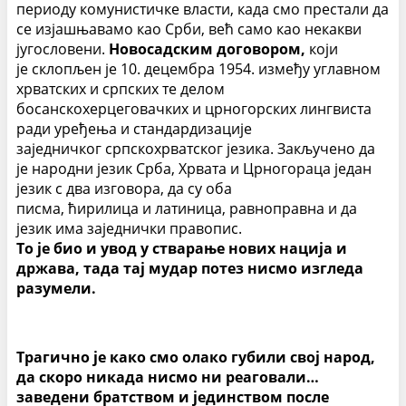
периоду комунистичке власти, када смо престали да
се изјашњавамо као Срби, већ само као некакви
југословени.
Новосадским договором,
који
је склопљен је 10. децембра 1954. између углавном
хрватских и српских те делом
босанскохерцеговачких и црногорских лингвиста
ради уређења и стандардизације
заједничког српскохрватског језика. Закључено да
је народни језик Срба, Хрвата и Црногораца један
језик с два изговора, да су оба
писма, ћирилица и латиница, равноправна и да
језик има заједнички правопис.
То је био и увод у стварање нових нација и
држава, тада тај мудар потез нисмо изгледа
разумели.
Трагично је како смо олако губили свој народ,
да скоро никада нисмо ни реаговали…
заведени братством и јединством после