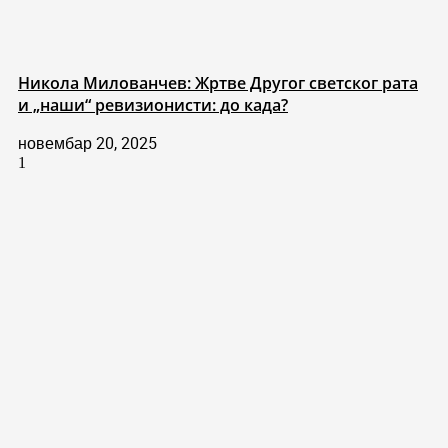
Никола Милованчев: Жртве Другог светског рата
и „наши“ ревизионисти: до када?
новембар 20, 2025