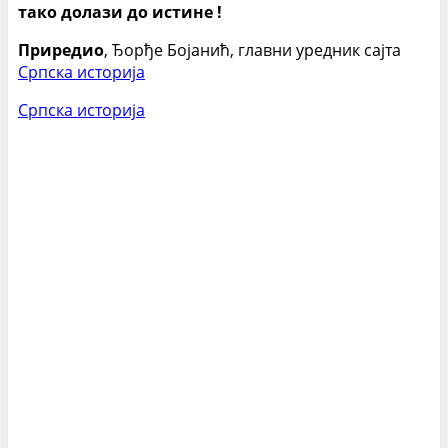
тако
долази до истине !
Приредио
, Ђорђе Бојанић, главни уредник сајта
Српска историја
Српска историја