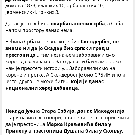
домова 1873, влашких 10, арбанашких 10,
јерменских 4, грчких 3.
Данас је то већина
поарбанашених срба
, а Срба
на том простору данас нема.
Већина Срба и не зна ко је био
Скендербег, не
знамо ни да је Скадар био српски град и
престоница
… тим незнањем заборавили смо
корен да заливамо… Зато данас и бауљамо, лако
нам је преотети историју… Заборавили смо на
корене и претке. А Скендербег је био СРБИН и то и
јесте, друго не може бити…
који је данас
национални херој албанаца.
Некада Јужна Стара Србија, данас Македонија
,
стари назив све говори, шта рећи него се присетити
да је престоница
Марка Краљевића била у
Прилепу
а
престоница Душана
била у Скопљу
,