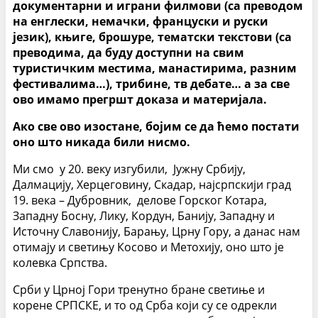
документарни и играни филмови (са преводом
на енглески, немачки, француски и руски
језик), књиге, брошуре, тематски текстови (са
преводима, да буду доступни на свим
туристичким местима, манастирима, разним
фестивалима…), трибине, тв дебате… а за све
ово имамо прегршт доказа и материјала.
Ако све ово изостане, бојим се да ћемо постати
оно што никада били нисмо.
Ми смо у 20. веку изгубили, Јужну Србију,
Далмацију, Херцеговину, Скадар, најсрпскији град
19. века – Дубровник, делове Горског Котара,
Западну Босну, Лику, Кордун, Банију, Западну и
Источну Славонију, Барању, Црну Гору, а данас нам
отимају и светињу Косово и Метохију, оно што је
колевка Српства.
Срби у Црној Гори тренутно бране светиње и
корене СРПСКЕ, и то од Срба који су се одрекли