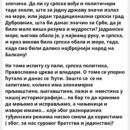
злочина. Да ли су српске вође и политичари
тада знали, шта за једну државу значи излаз
на море, или један традиционални српски град
Дубровник, шта би данас значио за Србе, да је
било мало више разума и мудрости? Јадранско
море, његова обала је, у најмању руку, и српска,
и кроз векове била српска обала и море, тада,
када смо били далеко најбројнији народ на
Балкану!
На томе испиту су пали, српска политика,
Православна црква и владари. О томе се упорно
ћутало и данас се ћути. Зашто се се не
запитамо, колико има злонамерне
прљавштине, љигавштине, лажи и неистина у
нашој историографији… па бар то да кренемо
да мењамо и исправљамо, а чињенице и
изворе имамо… које због разноразних
туђинских режима нисмо смели да користимо
( због, за нас суровог братства и јединства)?