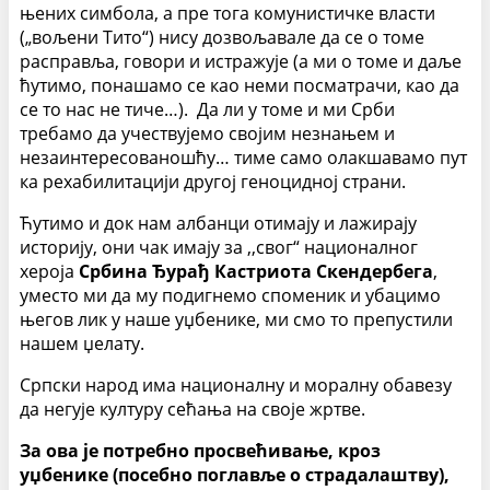
њених симбола, а пре тога комунистичке власти
(„вољени Тито“) нису дозвољавале да се о томе
расправља, говори и истражује (а ми о томе и даље
ћутимо, понашамо се као неми посматрачи, као да
се то нас не тиче…). Да ли у томе и ми Срби
требамо да учествујемо својим незнањем и
незаинтересованошћу… тиме само олакшавамо пут
ка рехабилитацији другој геноцидној страни.
Ћутимо и док нам албанци отимају и лажирају
историју, они чак имају за ,,свог“ националног
хероја
Србина Ђурађ Кастриота Скендербега
,
уместо ми да му подигнемо споменик и убацимо
његов лик у наше уџбенике, ми смо то препустили
нашем џелату.
Српски народ има националну и моралну обавезу
да негује културу сећања на своје жртве.
За ова је потребно просвећивање, кроз
уџбенике (посебно поглавље о страдалаштву),