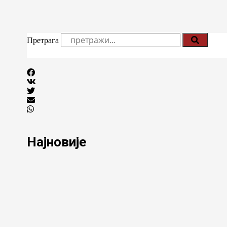
Претрага
Најновије