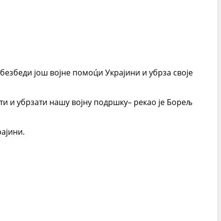
безбеди још војне помоц́и Украјини и убрза своје
ти и убрзати нашу војну подршку– рекао је Борељ
рајини.