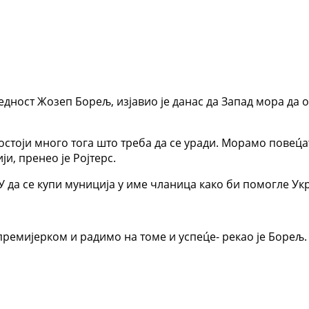
дност Жозеп Борељ, изјавио је данас да Запад мора да о
стоји много тога што треба да се уради. Морамо повец́а
и, пренео је Ројтерс.
У да се купи муниција у име чланица како би помогле Ук
ремијерком и радимо на томе и успец́е- рекао је Борељ.