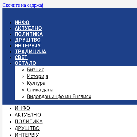
Скочите на садржај
ИНФО
АКТУЕЛНО
ПОЛИТИКА
ДРУШТВО
ИНТЕРВЈУ
ТРАДИЦИЈА
СВЕТ
ОСТАЛО
Бизнис
Историја
Култура
Слика дана
Видовдан.инфо ин Енглисх
ИНФО
АКТУЕЛНО
ПОЛИТИКА
ДРУШТВО
ИНТЕРВЈУ