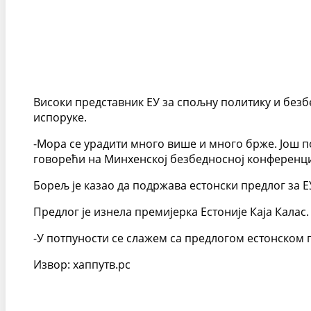
Високи представник ЕУ за спољну политику и безбе
испоруке.
-Мора се урадити много више и много брже. Још по
говорећи на Минхенској безбедносној конференциј
Борељ је казао да подржава естонски предлог за Е
Предлог је изнела премијерка Естоније Каја Калас.
-У потпуности се слажем са предлогом естонском п
Извор: хаппyтв.рс