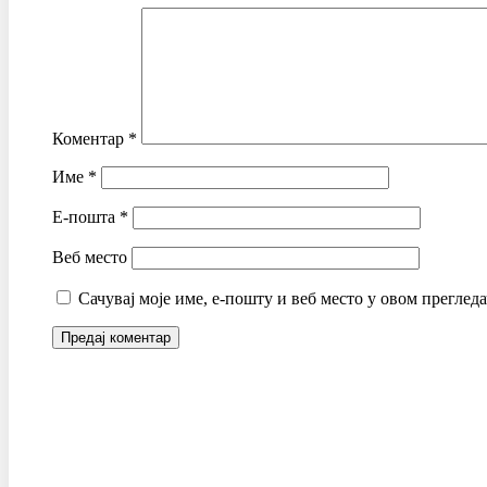
Коментар
*
Име
*
Е-пошта
*
Веб место
Сачувај моје име, е-пошту и веб место у овом преглед