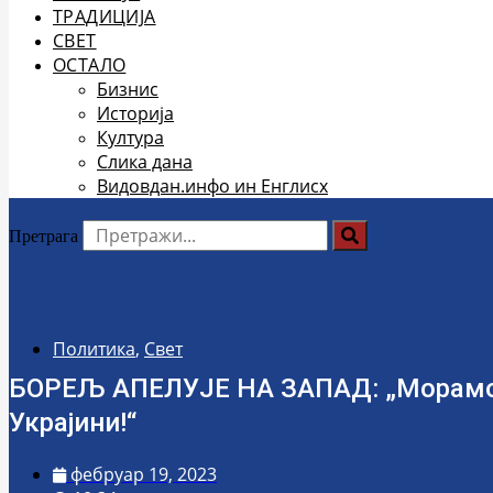
ТРАДИЦИЈА
СВЕТ
ОСТАЛО
Бизнис
Историја
Култура
Слика дана
Видовдан.инфо ин Енглисх
Претрага
Политика
,
Свет
БОРЕЉ АПЕЛУЈЕ НА ЗАПАД: „Морамо п
Украјини!“
фебруар 19, 2023