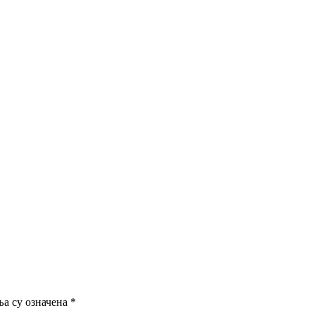
а су означена
*