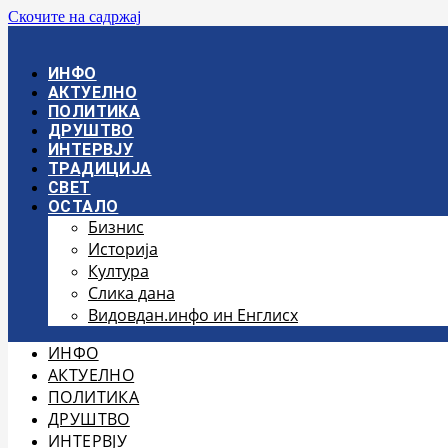
Скочите на садржај
ИНФО
АКТУЕЛНО
ПОЛИТИКА
ДРУШТВО
ИНТЕРВЈУ
ТРАДИЦИЈА
СВЕТ
ОСТАЛО
Бизнис
Историја
Култура
Слика дана
Видовдан.инфо ин Енглисх
ИНФО
АКТУЕЛНО
ПОЛИТИКА
ДРУШТВО
ИНТЕРВЈУ