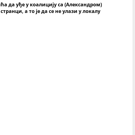
ића да уђе у коалицију са (Александром)
транци, а то је да се не улази у локалу