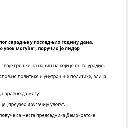
длог сарадње у последњих годину дана.
е увек могућа“, поручио је лидер
своје грешке на начин на који је он то урадио.
 спољне политике и унутрашње политике, али ја
„наравно да могу“.
је „преузео другачију улогу“.
се повуче са места председника Демократске