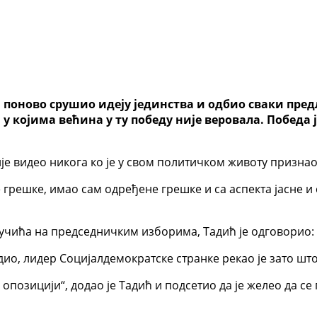
ст, поново срушио идеју јединства и одбио сваки пре
 којима већина у ту победу није веровала. Победа ј
ије видео никога ко је у свом политичком животу признао 
грешке, имао сам одређене грешке и са аспекта јасне и
учића на председничким изборима, Тадић је одговорио: 
ио, лидер Социјалдемократске странке рекао је зато што 
у опозицији“, додао је Тадић и подсетио да је желео да 