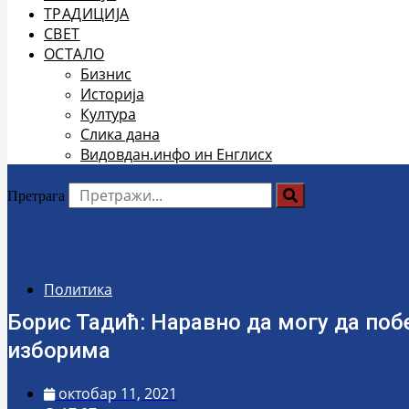
ТРАДИЦИЈА
СВЕТ
ОСТАЛО
Бизнис
Историја
Култура
Слика дана
Видовдан.инфо ин Енглисх
Претрага
Политика
Борис Тадић: Наравно да могу да по
изборима
октобар 11, 2021