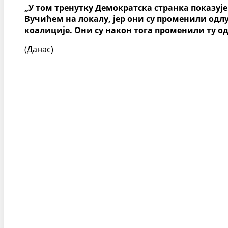
„У том тренутку Демократска странка показује 
Вучићем на локалу, јер они су променили одлук
коалиције. Они су након тога променили ту одл
(Данас)