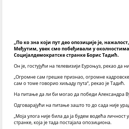
„По ко зна који пут део опозиције је, нажало
Међутим, увек смо побеђивали у околностима у
Социјалдемократске странке Борис Тадић.
Он је, гостујући на телевизији Еуроњуз, рекао да н
„Огромне сам грешке признао, огромне кадровске 
сам о томе говорио хиљаду пута“, рекао је Тадић.
На питање да ли би могао да победи Александра В
Одговарајући на питање зашто то до сада није урад
„Моја улога није била да ја будем водећа личност 
странке, која је тада постајала опозициона.