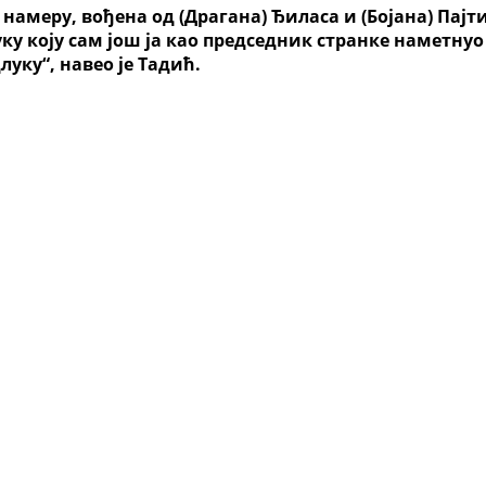
намеру, вођена од (Драгана) Ђиласа и (Бојана) Пајт
у коју сам још ја као председник странке наметнуо с
уку“, навео је Тадић.