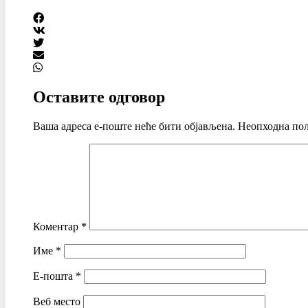
Оставите одговор
Ваша адреса е-поште неће бити објављена.
Неопходна пољ
Коментар
*
Име
*
Е-пошта
*
Веб место