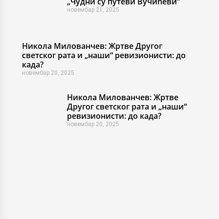
„Чудни су путеви Вучићеви“
новембар 21, 2025
Никола Милованчев: Жртве Другог
светског рата и „наши“ ревизионисти: до
када?
новембар 20, 2025
Никола Милованчев: Жртве
Другог светског рата и „наши“
ревизионисти: до када?
новембар 20, 2025