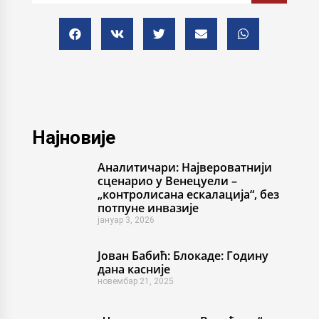
Најновије
Аналитичари: Највероватнији
сценарио у Венецуели –
„контролисана ескалација“, без
потпуне инвазије
јануар 3, 2026
Јован Бабић: Блокаде: Годину
дана касније
новембар 21, 2025