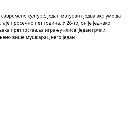
времене културе, један матурант једва ако уме да
аје просечно пет година. У 26-тој он је једнако
љака претпоставља игрању клиса. Један грчки
вњено више мушкарац него један