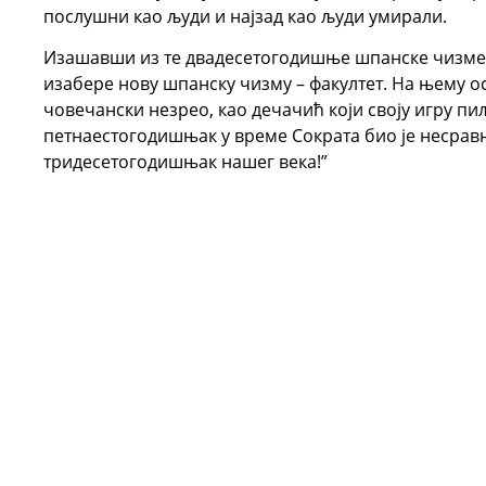
послушни као људи и најзад као људи умирали.
Изашавши из те двадесетогодишње шпанске чизме са
изабере нову шпанску чизму – факултет. На њему ост
човечански незрео, као дечачић који своју игру пи
петнаестогодишњак у време Сократа био је несра
тридесетогодишњак нашег века!”