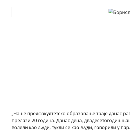
„Наше предфакултетско образовање траје данас рав
прелази 20 година. Данас деца, двадесетогодишњаци
волели као људи, тукли се као људи, говорили у па