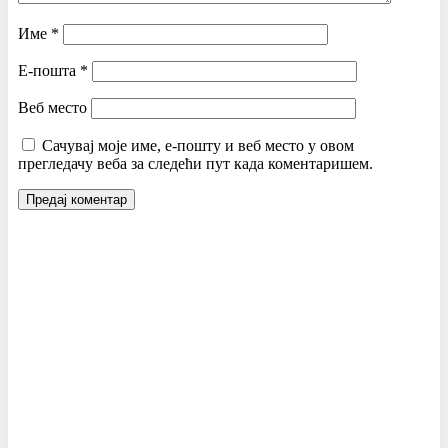
Име
*
Е-пошта
*
Веб место
Сачувај моје име, е-пошту и веб место у овом
прегледачу веба за следећи пут када коментаришем.