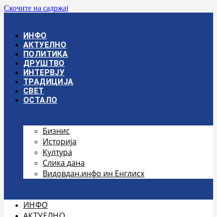
Скочите на садржај
ИНФО
АКТУЕЛНО
ПОЛИТИКА
ДРУШТВО
ИНТЕРВЈУ
ТРАДИЦИЈА
СВЕТ
ОСТАЛО
Бизнис
Историја
Култура
Слика дана
Видовдан.инфо ин Енглисх
ИНФО
АКТУЕЛНО