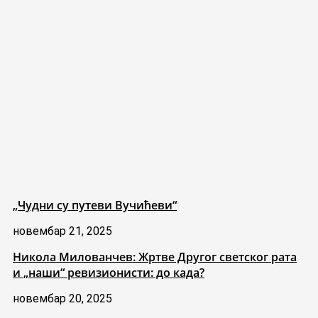
„Чудни су путеви Вучићеви“
новембар 21, 2025
Никола Милованчев: Жртве Другог светског рата
и „наши“ ревизионисти: до када?
новембар 20, 2025