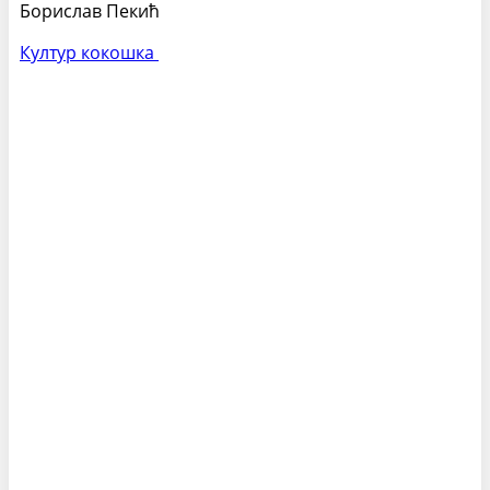
Борислав Пекић
Култур кокошка