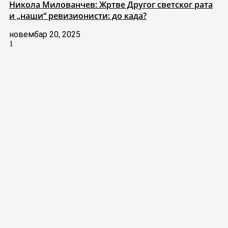
Никола Милованчев: Жртве Другог светског рата
и „наши“ ревизионисти: до када?
новембар 20, 2025