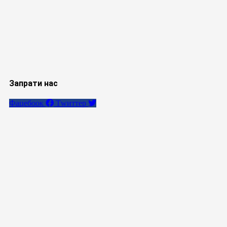
Запрати нас
Фацебоок
Тwиттер