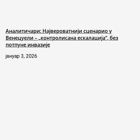
Аналитичари: Највероватнији сценарио у
Венецуели – „контролисана ескалација“, без
потпуне инвазије
јануар 3, 2026