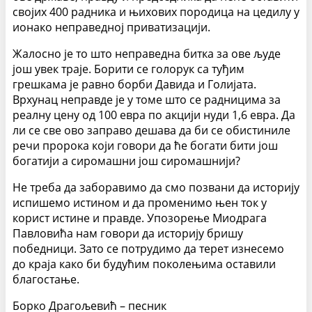
својих 400 радника и њихових породица на цедилу у
ионако неправедној приватизацији.
Жалосно је то што неправедна битка за ове људе
још увек траје. Борити се голорук са туђим
грешкама је равно борби Давида и Голијата.
Врхунац неправде је у томе што се радницима за
реалну цену од 100 евра по акцији нуди 1,6 евра. Да
ли се све ово заправо дешава да би се обистиниле
речи пророка који говори да ће богати бити још
богатији а сиромашни још сиромашнији?
Не треба да заборавимо да смо позвани да историју
испишемо истином и да променимо њен ток у
корист истине и правде. Упозорење Миодрага
Павловића нам говори да историју бришу
победници. Зато се потрудимо да терет изнесемо
до краја како би будућим поколењима оставили
благостање.
Борко Драгољевић – песник