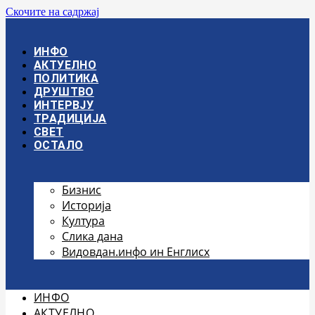
Скочите на садржај
ИНФО
АКТУЕЛНО
ПОЛИТИКА
ДРУШТВО
ИНТЕРВЈУ
ТРАДИЦИЈА
СВЕТ
ОСТАЛО
Бизнис
Историја
Култура
Слика дана
Видовдан.инфо ин Енглисх
ИНФО
АКТУЕЛНО