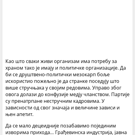
Као што сваки живи организам има потребу за
храном тако је имају и политичке организације. Да
би се друштвено-политички мезокарп боље
искористио пожељно је да странке поседују што
више стручњака у својим редовима. Управо због
овога долази до конфузије медју чланством. Партије
су пренатрпане нестручним кадровима. У
зависности од свог значаја и величине зависи и
њен апетит.
Да се мало децеидније позабавимо појединим
изворима прихода… Грађевинска индустрија, јавна