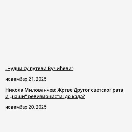
„Чудни су путеви Вучићеви“
новембар 21, 2025
Никола Милованчев: Жртве Другог светског рата
и „наши“ ревизионисти: до када?
новембар 20, 2025