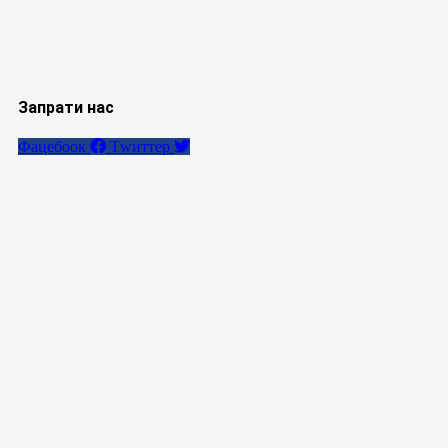
Запрати нас
Фацебоок
Тwиттер