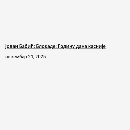
Јован Бабић: Блокаде: Годину дана касније
новембар 21, 2025