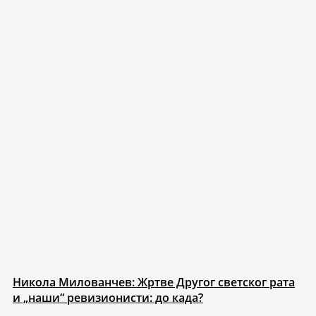
Никола Милованчев: Жртве Другог светског рата
и „наши“ ревизионисти: до када?