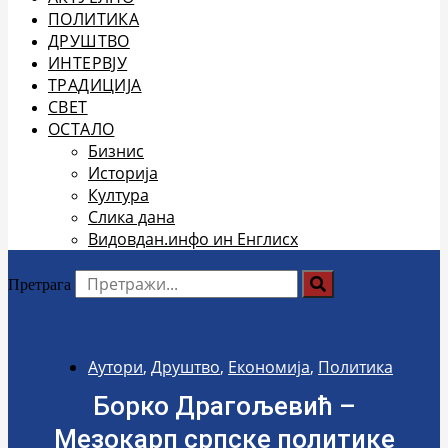
ПОЛИТИКА
ДРУШТВО
ИНТЕРВЈУ
ТРАДИЦИЈА
СВЕТ
ОСТАЛО
Бизнис
Историја
Култура
Слика дана
Видовдан.инфо ин Енглисх
Претрага
Аутори
,
Друштво
,
Економија
,
Политика
Борко Драгољевић –
Мезокарп српске политике