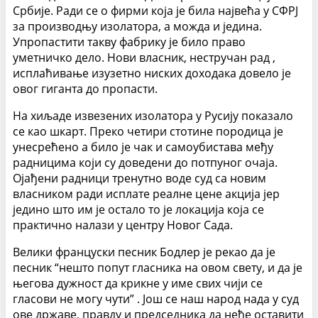
Србије. Ради се о фирми која је била највећа у СФРЈ
за производњу изолатора, а можда и једина.
Упропастити такву фабрику је било право
уметничко дело. Нови власник, нестручан рад ,
исплаћивање изузетно ниских доходака довело је
овог гиганта до пропасти.
На хиљаде извезених изолатора у Русију показало
се као шкарт. Преко четири стотине породица је
унесрећено а било је чак и самоубистава међу
радницима који су доведени до потпуног очаја.
Ојађени радници тренутно воде суд са новим
власником ради исплате реалне цене акција јер
једино што им је остало то је локација која се
практично налази у центру Новог Сада.
Велики француски песник Бодлер је рекао да је
песник “нешто попут гласника на овом свету, и да је
његова дужност да крикне у име свих чији се
гласови не могу чути” . Још се наш народ нада у суд
ове државе, правду и председника да неће оставити