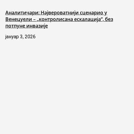
Аналитичари: Највероватнији сценарио у
Венецуели – „контролисана ескалација“, без
потпуне инвазије
јануар 3, 2026