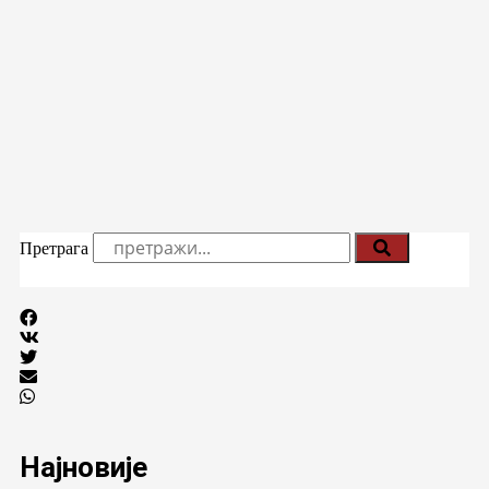
Претрага
Најновије