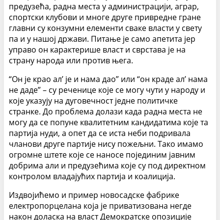
предузећа, радна места у администрацији, аграр,
спортски клубови и многе друге привредне гране
главни су конзумни елементи сваке власти у свету
па и у нашој држави. Питање је само апетита јер
управо он карактерише власт и сврстава је на
страну народа или против њега.
“Он је крао ал’ је и нама дао” или “он краде ал’ нама
не даде” – су реченице које се могу чути у народу и
које указују на дуговечност једне политичке
странке. До проблема долази када радна места не
могу да се попуне квалитетним кандидатима које та
партија нуди, а опет да се иста неби подривала
чланови друге партије нису пожељни. Тако имамо
огромне штете које се наносе појединим јавним
добрима али и предузећима које су под директном
контролом владајућих партија и коалиција.
Издвојићемо и пример новосадске фабрике
електропорцелана која је приватизована негде
након доласка на власт Демократске опозиције