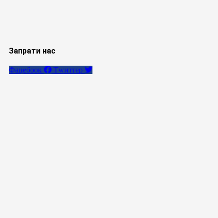
Запрати нас
Фацебоок
Тwиттер