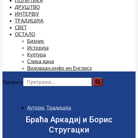
ПОЛИТИКА
ДРУШТВО
ИНТЕРВЈУ
ТРАДИЦИЈА
СВЕТ
ОСТАЛО
Бизнис
Историја
Култура
Слика дана
Видовдан.инфо ин Енглисх
Претрага
Аутори
,
Традиција
Браћа Аркадиј и Борис
Стругацки