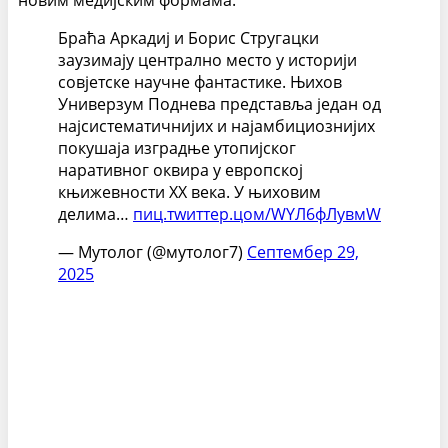
новим медијским формама.
Браћа Аркадиј и Борис Стругацки
заузимају централно место у историји
совјетске научне фантастике. Њихов
Универзум Поднева представља један од
најсистематичнијих и најамбициознијих
покушаја изградње утопијског
наративног оквира у европској
књижевности XX века. У њиховим
делима…
пиц.тwиттер.цом/WYЛ6фЛyвмW
— Мyтолог (@мyтолог7)
Септембер 29,
2025