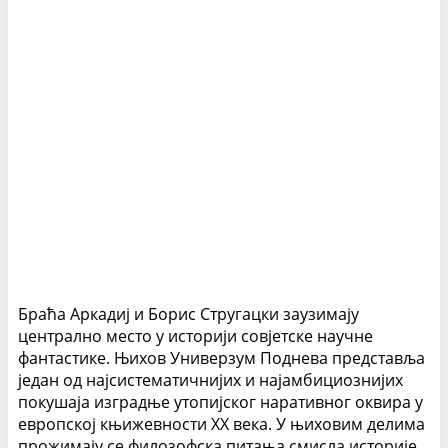
Браћа Аркадиј и Борис Стругацки заузимају
централно место у историји совјетске научне
фантастике. Њихов Универзум Поднева представља
један од најсистематичнијих и најамбициознијих
покушаја изградње утопијског наративног оквира у
европској књижевности XX века. У њиховим делима
прожимају се филозофска питања смисла историје,