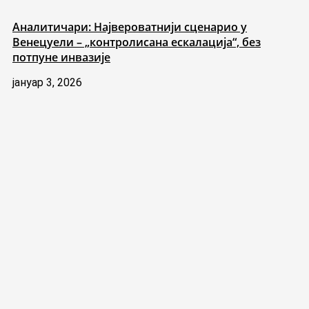
Аналитичари: Највероватнији сценарио у
Венецуели – „контролисана ескалација“, без
потпуне инвазије
јануар 3, 2026