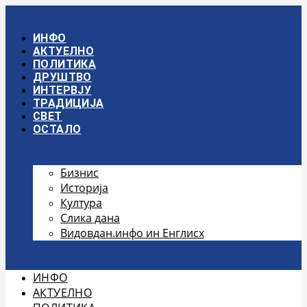
Скочите
на
садржај
ИНФО
АКТУЕЛНО
ПОЛИТИКА
ДРУШТВО
ИНТЕРВЈУ
ТРАДИЦИЈА
СВЕТ
ОСТАЛО
Бизнис
Историја
Култура
Слика дана
Видовдан.инфо ин Енглисх
ИНФО
АКТУЕЛНО