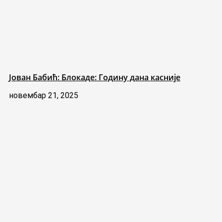
Јован Бабић: Блокаде: Годину дана касније
новембар 21, 2025