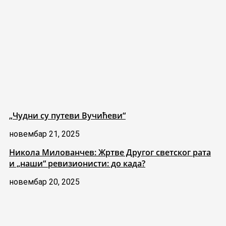
„Чудни су путеви Вучићеви“
новембар 21, 2025
Никола Милованчев: Жртве Другог светског рата
и „наши“ ревизионисти: до када?
новембар 20, 2025