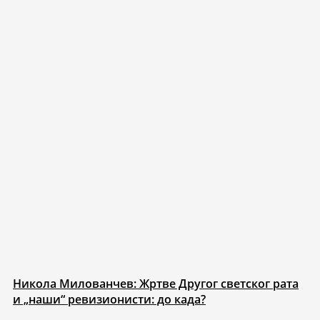
Никола Милованчев: Жртве Другог светског рата
и „наши“ ревизионисти: до када?