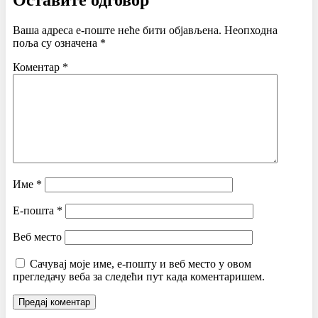
Оставите одговор
Ваша адреса е-поште неће бити објављена.
Неопходна
поља су означена
*
Коментар
*
Име
*
Е-пошта
*
Веб место
Сачувај моје име, е-пошту и веб место у овом
прегледачу веба за следећи пут када коментаришем.