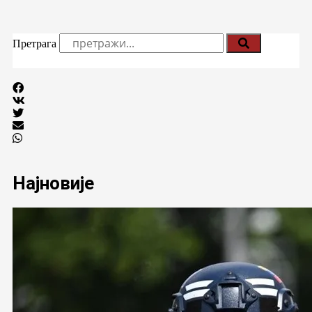
Претрага
Најновије