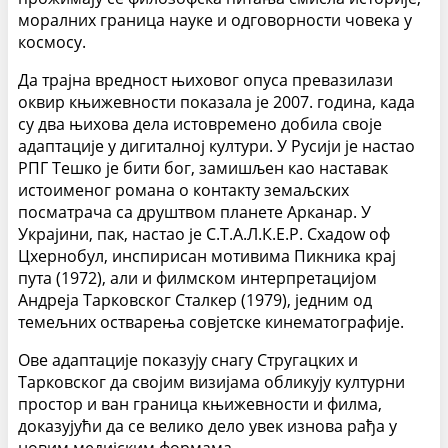
моралних граница науке и одговорности човека у
космосу.
Да трајна вредност њиховог опуса превазилази
оквир књижевности показала је 2007. година, када
су два њихова дела истовремено добила своје
адаптације у дигиталној култури. У Русији је настао
РПГ Тешко је бити бог, замишљен као наставак
истоименог романа о контакту земаљских
посматрача са друштвом планете Арканар. У
Украјини, пак, настао је С.Т.А.Л.К.Е.Р. Схадоw оф
Цхернобyл, инспирисан мотивима Пикника крај
пута (1972), али и филмском интерпретацијом
Андреја Тарковског Сталкер (1979), једним од
темељних остварења совјетске кинематографије.
Ове адаптације показују снагу Стругацких и
Тарковског да својим визијама обликују културни
простор и ван граница књижевности и филма,
доказујући да се велико дело увек изнова рађа у