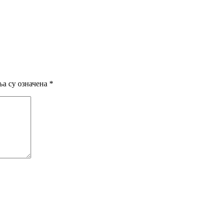
а су означена
*