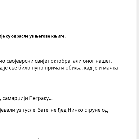
је су одрасле уз његове књиге.
ио својеврсни свијет октобра, али оног нашег,
д је све било пуно прича и обиља, кад је и мачка
у, самарџији Петраку…
евали уз гусле. Затегне ђед Нинко струне од