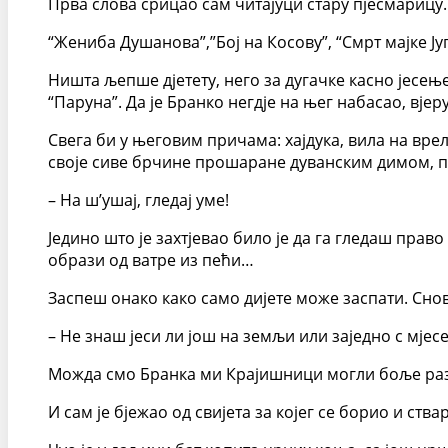
Прва слова срицао сам читајуци стару пјесмарицу.
“Жениба Душанова”,”Бој на Косову”, “Смрт мајке
Ништа љепше дјетету, него за дугачке касно јесењ
“Паруна”. Да је Бранко негдје на њег набасао, вјер
Свега би у његовим причама: хајдука, вила на вре
своје сиве брчине прошаране дуванским димом, п
– На ш’ушај, гледај уме!
Једино што је захтјевао било је да га гледаш прав
образи од ватре из пећи…
Заспеш онако како само дијете може заспати. Сно
– Не знаш јеси ли још на земљи или заједно с мје
Можда смо Бранка ми Крајишници могли боље разу
И сам је бјежао од свијета за којег се борио и ств