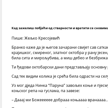
Кад зажелиш побјећи од стварности и вратити се сновим
Пише: Жељко Кресојевић
Бранко каже да је његов зачарани свијет сав сатк
крајишког, смиреног, златног октобра у рану јесен,
била сита и мирољубива, а миш дебео и безбриж
Ти ђедови октобарски дани представљају основну
Сад тек видим колика је срећа била одрасти на се
Уз мог дједа Нинка “Паруна” завољех коње и пјесму
коњског репа на гуслама, па завезе:
– Дааај ми Божееееее добрааа коњаааа вранаааа