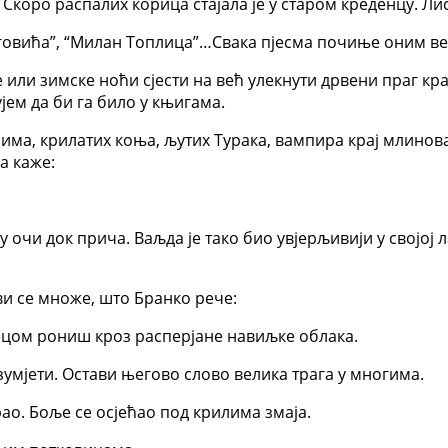
 Скоро распалих корица стајала је у старом креденцу. Ли
 Југовића”, “Милан Топлица”…Свака пјесма почиње оним
е или зимске ноћи сјести на већ улекнути дрвени праг кр
ујем да би га било у књигама.
лима, крилатих коња, љутих Турака, вампира крај млино
а каже:
о у очи док прича. Ваљда је тако био увјерљивији у својо
ви се множе, што Бранко рече:
сецом рониш кроз расперјане навиљке облака.
мјети. Остави његово слово велика трага у многима.
арао. Боље се осјећао под крилима змаја.