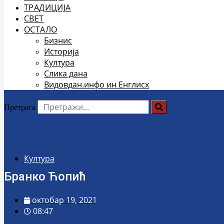
ТРАДИЦИЈА
СВЕТ
ОСТАЛО
Бизнис
Историја
Култура
Слика дана
Видовдан.инфо ин Енглисх
Претрага
Култура
Бранко Ћопић
октобар 19, 2021
08:47