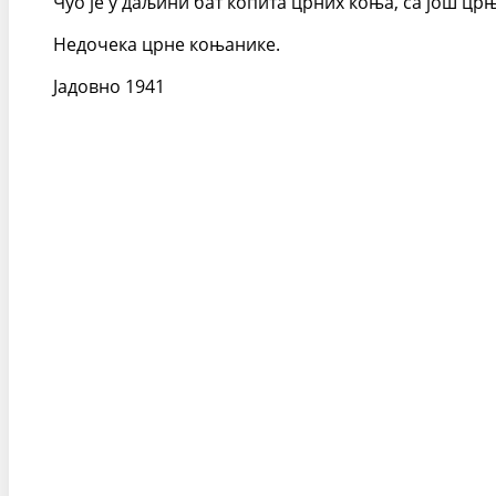
Чуо је у даљини бат копита црних коња, са још ц
Недочека црне коњанике.
Јадовно 1941