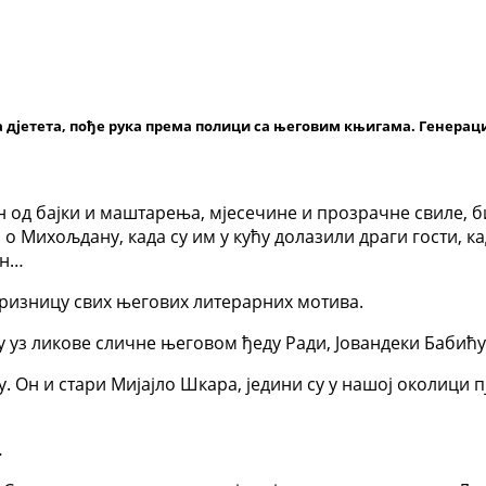
а дјетета, пође рука према полици са његовим књигама
.
Генераци
ан од бајки и маштарења, мјесечине и прозрачне свиле, б
 о Михољдану, када су им у кућу долазили драги гости, ка
ан…
 ризницу свих његових литерарних мотива.
лу уз ликове сличне његовом ђеду Ради, Јовандеки Бабић
. Он и стари Мијајло Шкара, једини су у нашој околици пј
…