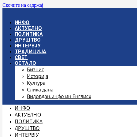
Скочите на садржај
ИНФО
АКТУЕЛНО
ПОЛИТИКА
ДРУШТВО
ИНТЕРВЈУ
ТРАДИЦИЈА
СВЕТ
ОСТАЛО
Бизнис
Историја
Култура
Слика дана
Видовдан.инфо ин Енглисх
ИНФО
АКТУЕЛНО
ПОЛИТИКА
ДРУШТВО
ИНТЕРВЈУ