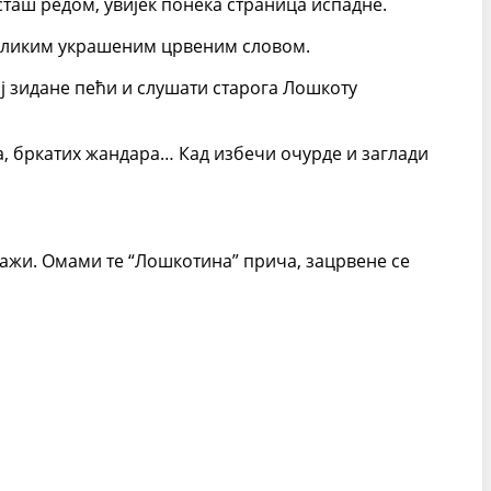
сташ редом, увијек понека страница испадне.
 великим украшеним црвеним словом.
ај зидане пећи и слушати старога Лошкоту
ва, бркатих жандара… Кад избечи очурде и заглади
ј лажи. Омами те “Лошкотина” прича, зацрвене се