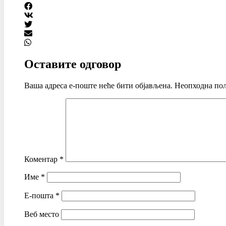
Оставите одговор
Ваша адреса е-поште неће бити објављена.
Неопходна пољ
Коментар
*
Име
*
Е-пошта
*
Веб место