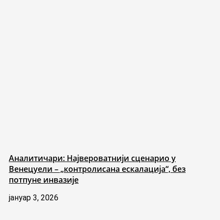
Аналитичари: Највероватнији сценарио у
Венецуели – „контролисана ескалација“, без
потпуне инвазије
јануар 3, 2026