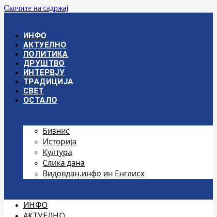
Скочите на садржај
ИНФО
АКТУЕЛНО
ПОЛИТИКА
ДРУШТВО
ИНТЕРВЈУ
ТРАДИЦИЈА
СВЕТ
ОСТАЛО
Бизнис
Историја
Култура
Слика дана
Видовдан.инфо ин Енглисх
ИНФО
АКТУЕЛНО