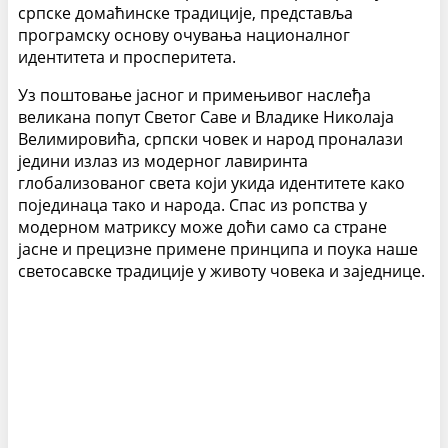
српске домаћинске традиције, представља
програмску основу очувања националног
идентитета и просперитета.
Уз поштовање јасног и примењивог наслеђа
великана попут Светог Саве и Владике Николаја
Велимировића, српски човек и народ проналази
једини излаз из модерног лавиринта
глобализованог света који укида идентитете како
појединаца тако и народа. Спас из ропства у
модерном матриксу може доћи само са стране
јасне и прецизне примене принципа и поука наше
светосавске традиције у животу човека и заједнице.