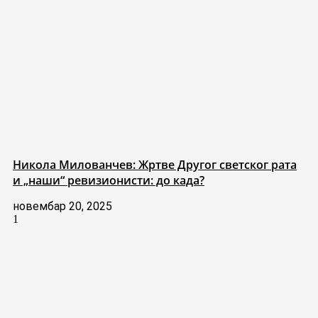
Никола Милованчев: Жртве Другог светског рата
и „наши“ ревизионисти: до када?
новембар 20, 2025