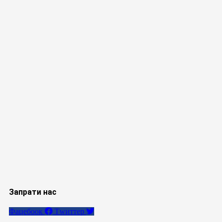
Запрати нас
Фацебоок
Тwиттер