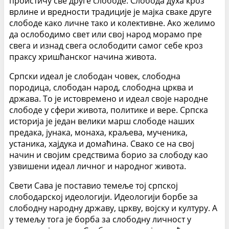
проистичу све друге слободе. Слобода духа кроз
врлине и вредности традиције је мајка сваке друге
слободе како личне тако и колективне. Ако желимо
да ослободимо свет или свој народ морамо пре
свега и изнад свега ослободити самог себе кроз
праксу хришћанског начина живота.
Српски идеал је слободан човек, слободна
породица, слободан народ, слободна црква и
држава. То је истовремено и идеал своје народне
слободе у сфери живота, политике и вере. Српска
историја је један велики марш слободе наших
предака, јунака, монаха, краљева, мученика,
устаника, хајдука и домаћина. Свако се на свој
начин и својим средствима борио за слободу као
узвишени идеал личног и народног живота.
Свети Сава је поставио темеље тој српској
слободарској идеологији. Идеологији борбе за
слободну народну државу, цркву, војску и културу. А
у темељу тога је борба за слободну личност у