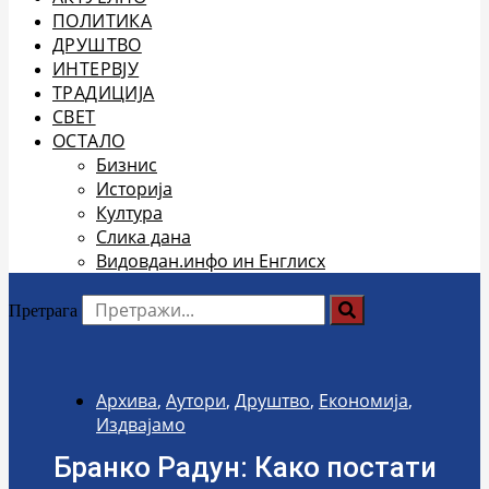
ПОЛИТИКА
ДРУШТВО
ИНТЕРВЈУ
ТРАДИЦИЈА
СВЕТ
ОСТАЛО
Бизнис
Историја
Култура
Слика дана
Видовдан.инфо ин Енглисх
Претрага
Архива
,
Аутори
,
Друштво
,
Економија
,
Издвајамо
Бранко Радун: Како постати