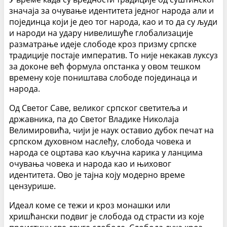
значаја за очување идентитета једног народа али и
појединца који је део тог народа, као и то да су људи
и народи на удару нивелишуће глобализације
разматрање идеје слободе кроз призму српске
традиције постаје императив. То није некакав луксуз
за доконе већ формула опстанка у овом тешком
времену које поништава слободе појединаца и
народа.
Од Светог Саве, великог српског светитеља и
државника, па до Светог Владике Николаја
Велимировића, чији је наук оставио дубок печат на
српском духовном наслеђу, слобода човека и
народа се оцртава као кључна карика у ланцима
очувања човека и народа као и њиховог
идентитета. Ово је тајна коју модерно време
цензурише.
Идеал коме се тежи и кроз монашки или
хришћански подвиг је слобода од страсти из које