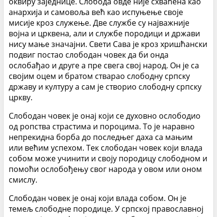
оквиру заједнице. Слобода овде није схваћена као
анархија и самовоља већ као испуњење своје
мисије кроз служење. Две службе су најважније
војна и црквена, али и службе породици и држави
нису мање значајни. Свети Сава је кроз хришћански
подвиг постао слободан човек да би онда
ослобађао и друге а пре свега свој народ. Он је са
својим оцем и братом стварао слободну српску
државу и културу а сам је створио слободну српску
цркву.
Слободан човек је онај који се духовно ослободио
од ропства страстима и пороцима. То је наравно
непрекидна борба до последњег даха са мањим
или већим успехом. Тек слободан човек који влада
собом може учинити и своју породицу слободном и
помоћи ослобођењу свог народа у овом или оном
смислу.
Слободан човек је онај који влада собом. Он је
темељ слободне породице. У српској православној