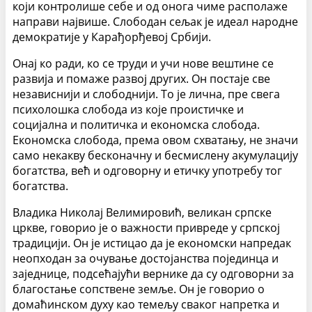
који контролише себе и од онога чиме располаже
направи највише. Слободан сељак је идеал народне
демократије у Карађорђевој Србији.
Онај ко ради, ко се труди и учи нове вештине се
развија и помаже развој других. Он постаје све
независнији и слободнији. То је лична, пре свега
психолошка слобода из које проистичке и
социјална и политичка и економска слобода.
Економска слобода, према овом схватању, не значи
само некакву бесконачну и бесмислену акумулацију
богатства, већ и одговорну и етичку употребу тог
богатства.
Владика Николај Велимировић, великан српске
цркве, говорио је о важности привреде у српској
традицији. Он је истицао да је економски напредак
неопходан за очување достојанства појединца и
заједнице, подсећајући вернике да су одговорни за
благостање сопствене земље. Он је говорио о
домаћинском духу као темељу сваког напретка и