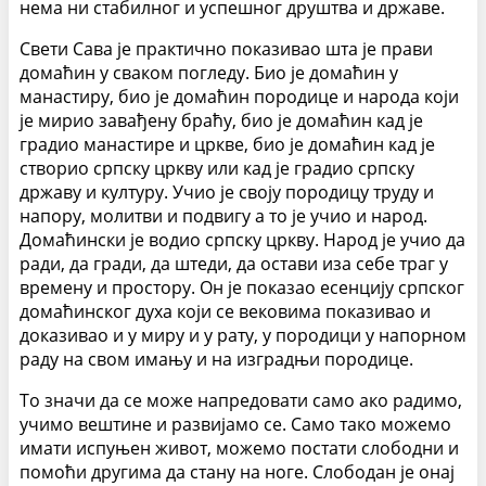
нема ни стабилног и успешног друштва и државе.
Свети Сава је практично показивао шта је прави
домаћин у сваком погледу. Био је домаћин у
манастиру, био је домаћин породице и народа који
је мирио завађену браћу, био је домаћин кад је
градио манастире и цркве, био је домаћин кад је
створио српску цркву или кад је градио српску
државу и културу. Учио је своју породицу труду и
напору, молитви и подвигу а то је учио и народ.
Домаћински је водио српску цркву. Народ је учио да
ради, да гради, да штеди, да остави иза себе траг у
времену и простору. Он је показао есенцију српског
домаћинског духа који се вековима показивао и
доказивао и у миру и у рату, у породици у напорном
раду на свом имању и на изградњи породице.
То значи да се може напредовати само ако радимо,
учимо вештине и развијамо се. Само тако можемо
имати испуњен живот, можемо постати слободни и
помоћи другима да стану на ноге. Слободан је онај