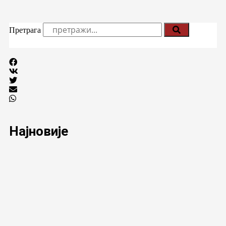
Претрага
Најновије