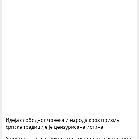
Идеја слободног човека и народа кроз призму
српске традиције је цензурисана истина
У време када су вредности традиције од суштинског