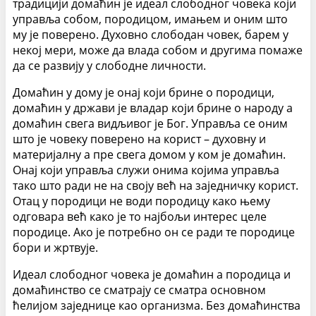
традицији домаћин је идеал слободног човека који
управља собом, породицом, имањем и оним што
му је поверено. Духовно слободан човек, барем у
некој мери, може да влада собом и другима помаже
да се развију у слободне личности.
Домаћин у дому је онај који брине о породици,
домаћин у држави је владар који брине о народу а
домаћин свега видљивог је Бог. Управља се оним
што је човеку поверено на корист – духовну и
материјалну а пре свега домом у ком је домаћин.
Онај који управља служи онима којима управља
тако што ради не на своју већ на заједничку корист.
Отац у породици не води породицу како њему
одговара већ како је то најбољи интерес целе
породице. Ако је потребно он се ради те породице
бори и жртвује.
Идеал слободног човека је домаћин а породица и
домаћинство се сматрају се сматра основном
ћелијом заједнице као организма. Без домаћинства