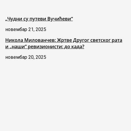
„Чудни су путеви Вучићеви“
новембар 21, 2025
Никола Милованчев: Жртве Другог светског рата
и „наши“ ревизионисти: до када?
новембар 20, 2025