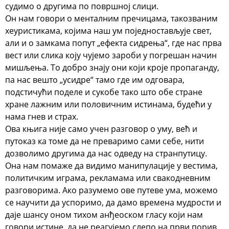
судимо о другима по површној слици.
Он нам говори о менталним пречицама, такозваним
хеуристикама, којима наш ум поједностављује свет,
али и о замкама попут „ефекта сидрења“, где нас прва
вест или слика коју чујемо зароби у погрешан начин
мишљења. То добро знају они који кроје пропаганду,
па нас вешто „усидре“ тамо где им одговара,
подстичући поделе и сукобе тако што обе стране
хране лажним или половичним истинама, будећи у
нама гнев и страх.
Ова књига није само учен разговор о уму, већ и
путоказ ка томе да не преваримо сами себе, нити
дозволимо другима да нас одведу на странпутицу.
Она нам помаже да видимо манипулације у вестима,
политичким играма, рекламама или свакодневним
разговорима. Ако разумемо ове путеве ума, можемо
се научити да успоримо, да дамо времена мудрости и
даје шансу оном тихом анђеоском гласу који нам
говори истине, да не реагујемо слепо на први порив