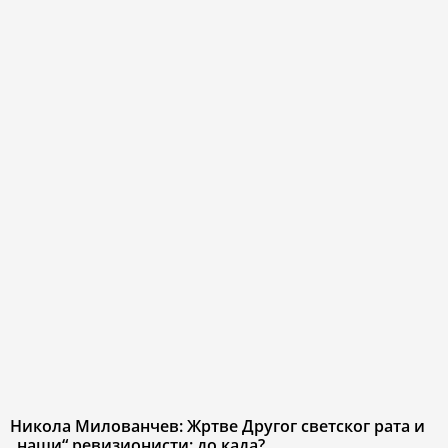
Никола Милованчев: Жртве Другог светског рата и
„наши“ ревизионисти: до када?