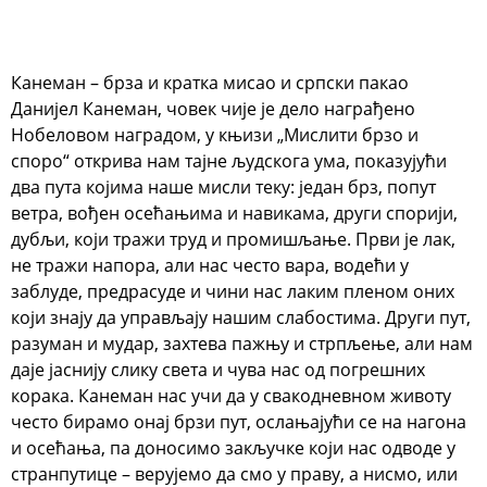
Канеман – брза и кратка мисао и српски пакао
Данијел Канеман, човек чије је дело награђено
Нобеловом наградом, у књизи „Мислити брзо и
споро“ открива нам тајне људскога ума, показујући
два пута којима наше мисли теку: један брз, попут
ветра, вођен осећањима и навикама, други спорији,
дубљи, који тражи труд и промишљање. Први је лак,
не тражи напора, али нас често вара, водећи у
заблуде, предрасуде и чини нас лаким пленом оних
који знају да управљају нашим слабостима. Други пут,
разуман и мудар, захтева пажњу и стрпљење, али нам
даје јаснију слику света и чува нас од погрешних
корака. Канеман нас учи да у свакодневном животу
често бирамо онај брзи пут, ослањајући се на нагона
и осећања, па доносимо закључке који нас одводе у
странпутице – верујемо да смо у праву, а нисмо, или