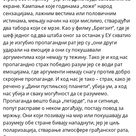
екране. Кампање које годинама „ложе“ народ
сензацијама, лажним вестима или половичним
истинама, мењају начин на који мислимо, стварајући
два табора који се мрзе. Као у филму „Брегзит“, где је
шеф једног од два штаба оног за останак у ЕУ схватио
да је изгубио пропагандни рат јер су „они други
ударали на емоције а они су покушавали
аргументима који немају ту тежину. Тако је и код нас
пропагандно страх победио разум јер се води рат
емоцијама, где аргументи немају снагу против добро
скројене пропаганде. И код нас је тако – страх, како је
речено у „Дини пустињској планети“, убија ум, а код
нас убија и сваку могућност да се разумемо.
Пропаганда вешто баца „петарде“, па и ситнице,
попут расправе о неком догађају, постају повод за
мржњу. Они који позивају на мир или покушавају да
разумеју обе стране бивају нападнути, јер је циљ
поларизација, стварање атмосфере грађанског рата,