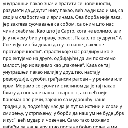
унутрашњи пакао значи вратити се човечности,
разумети да „други“ нису пакао, већ људи као и ми, са
својим слабостима и врлинама.
Ова борба није лака,
јер захтева суочавање са собом, са оним што нас
чини слабима. Као што је Сартр, кога не волимо, али
је у нечему био у праву, рекао: „Пакао, то су други.“ А
Свети Јустин би додао да су то наше „паклене
противречности“, страсти које нас раздиру и које
пројектујемо на друге, одбијајући да им покажемо
милост, јер их видимо као „паклене“. Када се тај
унутрашњи пакао излије у друштво, настају
револуције, сукоби, грађански ратови – у речима или
крви. Морамо се суочити с истином да је тај пакао
близу да постане наша стварност, ако већ није.
Канеманове речи, заједно са мудрошћу наше
традиције, подсећају нас да је пут ка истини и слози у
смирењу, у стрпљењу, у борби да наш ум не буде „брз
и кус“, већ мудар и човечан. Само тако можемо
избећи да наше друштво постане бојно поље, а ми