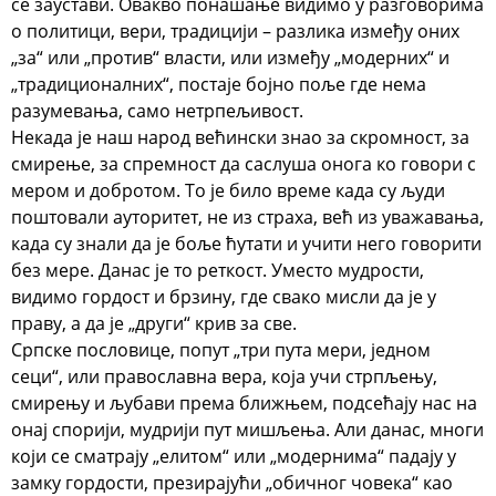
се заустави. Овакво понашање видимо у разговорима
о политици, вери, традицији – разлика између оних
„за“ или „против“ власти, или између „модерних“ и
„традиционалних“, постаје бојно поље где нема
разумевања, само нетрпељивост.
Некада је наш народ већински знао за скромност, за
смирење, за спремност да саслуша онога ко говори с
мером и добротом. То је било време када су људи
поштовали ауторитет, не из страха, већ из уважавања,
када су знали да је боље ћутати и учити него говорити
без мере. Данас је то реткост. Уместо мудрости,
видимо гордост и брзину, где свако мисли да је у
праву, а да је „други“ крив за све.
Српске пословице, попут „три пута мери, једном
сеци“, или православна вера, која учи стрпљењу,
смирењу и љубави према ближњем, подсећају нас на
онај спорији, мудрији пут мишљења. Али данас, многи
који се сматрају „елитом“ или „модернима“ падају у
замку гордости, презирајући „обичног човека“ као