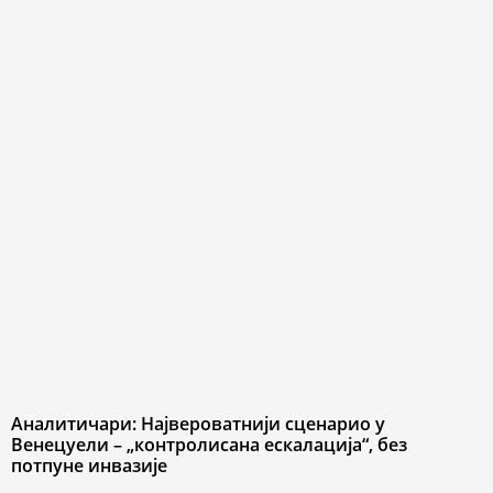
Аналитичари: Највероватнији сценарио у
Венецуели – „контролисана ескалација“, без
потпуне инвазије