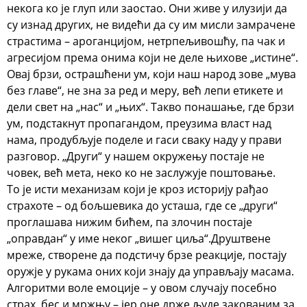
некога ко је глуп или заостао. Они живе у илузији да
су изнад других, не видећи да су им мисли замрачене
страстима – ароганцијом, нетрпељивошћу, па чак и
агресијом према онима који не деле њихове „истине“.
Овај брзи, острашћени ум, који наш народ зове „мува
без главе“, не зна за ред и меру, већ лепи етикете и
дели свет на „нас“ и „њих“. Такво понашање, где брзи
ум, подстакнут пропагандом, преузима власт над
нама, продубљује поделе и гаси сваку наду у прави
разговор. „Други“ у нашем окружењу постаје не
човек, већ мета, неко ко не заслужује поштовање.
То је исти механизам који је кроз историју рађао
страхоте – од бољшевика до усташа, где се „други“
проглашава нижим бићем, па злочин постаје
„оправдан“ у име неког „вишег циља“.
Друштвене
мреже, створене да подстичу брзе реакције, постају
оружје у рукама оних који знају да управљају масама.
Алгоритми воле емоције – у овом случају посебно
страх, бес и мржњу – јер оне држе људе закованим за