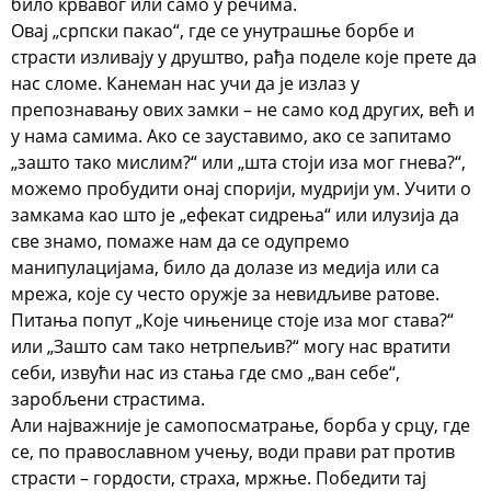
било крвавог или само у речима.
Овај „српски пакао“, где се унутрашње борбе и
страсти изливају у друштво, рађа поделе које прете да
нас сломе. Канеман нас учи да је излаз у
препознавању ових замки – не само код других, већ и
у нама самима. Ако се зауставимо, ако се запитамо
„зашто тако мислим?“ или „шта стоји иза мог гнева?“,
можемо пробудити онај спорији, мудрији ум. Учити о
замкама као што је „ефекат сидрења“ или илузија да
све знамо, помаже нам да се одупремо
манипулацијама, било да долазе из медија или са
мрежа, које су често оружје за невидљиве ратове.
Питања попут „Које чињенице стоје иза мог става?“
или „Зашто сам тако нетрпељив?“ могу нас вратити
себи, извући нас из стања где смо „ван себе“,
заробљени страстима.
Али најважније је самопосматрање, борба у срцу, где
се, по православном учењу, води прави рат против
страсти – гордости, страха, мржње. Победити тај