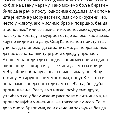
ко бик на цвену мараму. Тако можемо боље бирати –
било да је реч о послу, односима с људима или о томе
шта је истина у мору вести којима смо окружени. Јер,
често у животу, ако мислимо брзо и површно, без да
„преносимо“ или се замислимо, доносимо одлуке које
нас скупо коштају, а мудрост остаје далеко, као звезда
коју не видимо по дану.
Овај Канеманов приступ нас
учи нас да станемо, да се запитамо, да не дозволимо
да нас осећања или туђе речи одведу у пропаст.
У нашем народу, где се поделе ових месеци и година
шире попут пожара и где се чини да смо на ивици
међусобних обрачуна овакве идеје имају посебну
тежину. На друштвеним мрежама, попут X, често се
понашамо као да нас воде само осећања, без дубљег
промишљања. Реагујемо нагло, осуђујемо друге,
уплићемо се у бесмислене расправе о ситницама, не
проверавајући чињенице, не тражећи смисао. То је
дело онога брзог ума, који скаче на закључке без да