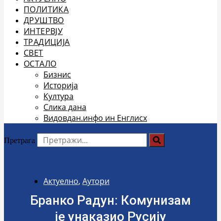
ПОЛИТИКА
ДРУШТВО
ИНТЕРВЈУ
ТРАДИЦИЈА
СВЕТ
ОСТАЛО
Бизнис
Историја
Култура
Слика дана
Видовдан.инфо ин Енглисх
Претрага
Актуелно
,
Аутори
Бранко Радун: Комунизам
је унаказио Русију