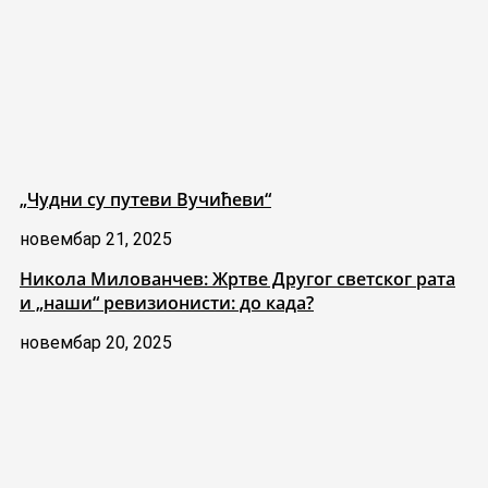
„Чудни су путеви Вучићеви“
новембар 21, 2025
Никола Милованчев: Жртве Другог светског рата
и „наши“ ревизионисти: до када?
новембар 20, 2025