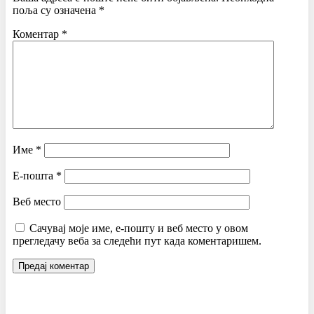
поља су означена
*
Коментар
*
Име
*
Е-пошта
*
Веб место
Сачувај моје име, е-пошту и веб место у овом
прегледачу веба за следећи пут када коментаришем.