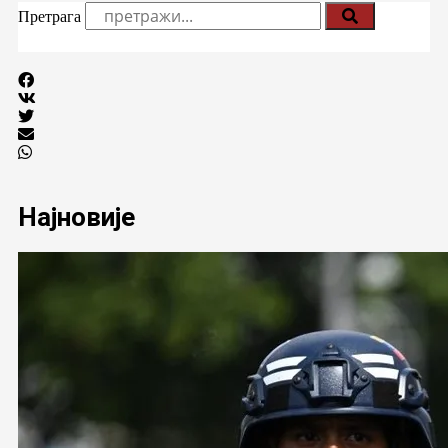
Претрага
Најновије