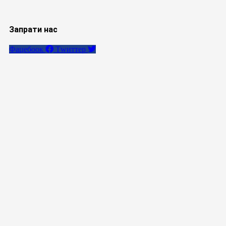
Запрати нас
Фацебоок
Тwиттер