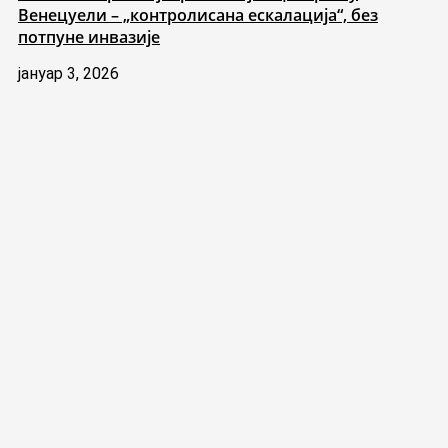
Венецуели – „контролисана ескалација“, без
потпуне инвазије
јануар 3, 2026