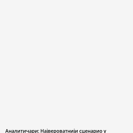
Аналитичари: Највероватнији сценарио у