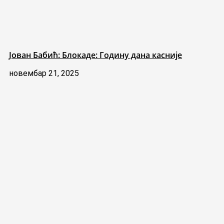
Јован Бабић: Блокаде: Годину дана касније
новембар 21, 2025