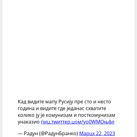
Кад видите мапу Русију пре сто и несто
година и видите где једанас схватите
колико ју је комунизам и посткомунизам
унаказио
пиц.тwиттер.цом/yо0WМQњфл
— Радун (@РадунБранко)
Марцх 22, 2023