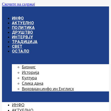
Скочите на садржај
ИНФО
АКТУЕЛНО
ПОЛИТИКА
ДРУШТВО
ИНТЕРВЈУ
ТРАДИЦИЈА
СВЕТ
ОСТАЛО
Бизнис
Историја
Култура
Слика дана
Видовдан.инфо ин Енглисх
ИНФО
АКТУЕЛНО