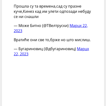
Прошла су та времена,сад су празне
куче,Кинез кад им улети одпозади небуду
се ни снашли
— Може Битно (@ТВелтруски)
Марцх 22,
2023
Вратиће они све то,брже но што мислиш.
— Бугариновиц (@дбугариновиц)
Марцх
22, 2023