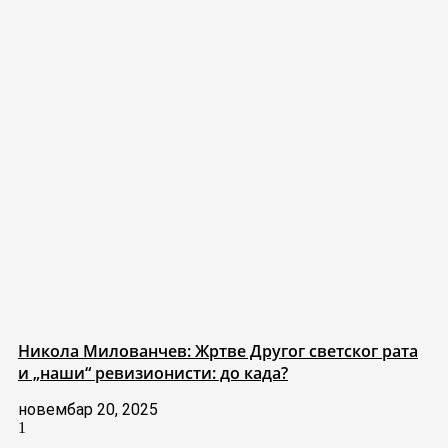
Никола Милованчев: Жртве Другог светског рата
и „наши“ ревизионисти: до када?
новембар 20, 2025