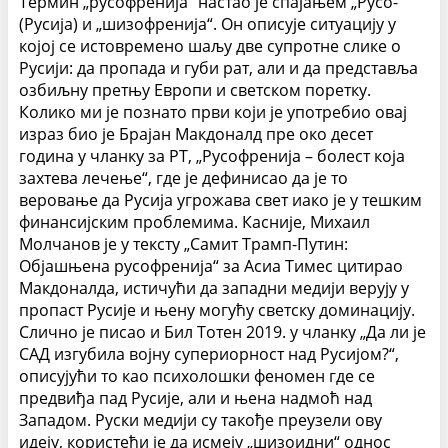
Термин „русофренија“ настао је спајањем „Русо-“
(Русија) и „шизофренија“. Он описује ситуацију у
којој се истовремено шаљу две супротне слике о
Русији: да пропада и губи рат, али и да представља
озбиљну претњу Европи и светском поретку.
Колико ми је познато први који је употребио овај
израз био је Брајан Макдоналд пре око десет
година у чланку за РТ, „Русофренија – болест која
захтева лечење“, где је дефинисао да је то
веровање да Русија угрожава свет иако је у тешким
финансијским проблемима. Касније, Михаил
Молчанов је у тексту „Самит Трамп-Путин:
Објашњена русофренија“ за Асиа Тимес цитирао
Макдоналда, истичући да западни медији верују у
пропаст Русије и њену могућу светску доминацију.
Слично је писао и Бил Тотен 2019. у чланку „Да ли је
САД изгубила војну супериорност над Русијом?“,
описујући то као психолошки феномен где се
предвиђа пад Русије, али и њена надмоћ над
Западом. Руски медији су такође преузели ову
идеју, користећи је да исмеју „шизоидни“ однос