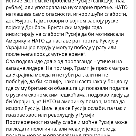
истиче економске проблеме Русије (санкције, пад
рубље), али упозорава на нуклеарне претње. НАТО
наглашава само опасности, игноришући слабости,
док Њујорк Тајмс говори о војном застоју руске
војске у Донбасу. Британски медији сада
инсистирају на слабости Русије да би мотивисали
Америку и НАТО да наставе рат против Русије у
Украјини јер верују у могућу победу у рату или
после њега кроз „смутное време“.
Ова подела иде даље од пропаганде – утиче и на
западне лидере. На пример, Трамп је прво сматрао
да Украјина можда и не губи рат, али ни не
побеђује, да би касније, након састанака у Лондону
где су му британски обавештајци показали податке
о руским економским тешкоћама, подржао идеју да
би Украјина, уз НАТО и америчку помоћ, могла да
исцрпи Русију. Циљ је да се Русија ослаби, па чак и
изазове хаос или револуцију у Русији.
Противречност између слабе и моћне Русије може
изгледати нелогична, али медији је користе да
подигну морал и оправдају милитаризацију.