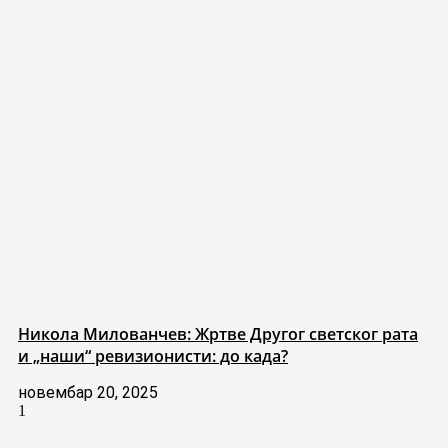
Никола Милованчев: Жртве Другог светског рата
и „наши“ ревизионисти: до када?
новембар 20, 2025