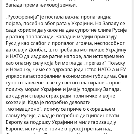
Запада према њиховој земљи.
„Русофренија“ је постала важна пропагандна
појава, посебно због рата у Украјини. На Западу се
сада користи да укаже на две супротне слике Русије
у ратној пропаганди. Западни медији приказују
Русију као слабог и пропалог играча, неспособног
да освоји Донбас, што треба да мотивише Украјину
и НАТО да издрже ратне напоре, али истовремено
као опасну силу која би могла да „прегази“ Пољску
и Немачку, чиме се одржава јединство НАТО-а и ЕУ
упркос катастрофалним економским губицима. Ове
супротстављене тезе су свесно пласиране – прве
подижу морал Украјине и јачају подршку Запада,
док други ствара страх ради политичке и војне
кохезије. Када је потребно деловати
„мотивационо“, истичу се приче о скорашњем
слому Русије, а кад је потребно дисциплиновати
Европу за подршку Украјини и милитаризацију
Европе, истичу се приче о руској претњи над