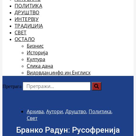
ПОЛИТИКА
ДРУШТВО
ИНТЕРВЈУ
ТРАДИЦИЈА
СВЕТ
ОСТАЛО
Бизнис
Историја
Култура
Слика дана
Видовдан.инфо ин Енглисх
Претрага
Архива
,
Аутори
,
Друштво
,
Политика
,
Свет
Бранко Радун: Русофренија