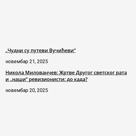
„Чудни су путеви Вучићеви“
новембар 21, 2025
Никола Милованчев: Жртве Другог светског рата
и „наши“ ревизионисти: до када?
новембар 20, 2025