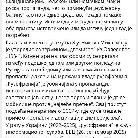
Скандинавијом, Пољском или Немачком. Чак и
руска пропаганда, често помињући „нуклеарну
батину“ као последње средство, некада помаже
овом наративу. Исти медији могу да промовишу
оба приказа истовремено или да истичу један кад је
потребно.
Када сам изнео ову тезу на X-у, Никола Миковић ју
је упоредио са термином „двомисао“ из Орвеловог
„1984“. Коментари на платформи су се кретали
између подршке једном или другом погледу на
Русију – као победнику или као земљи на ивици
пропасти. Дакле и на мрежама влада русофренија.
„Русофренија“ је уобичајена у пропаганди:
истовремено се исмева противник, убеђује
сопствена јавност у његов пораз и плаши је да се
мобилише против „највеће претње“. Овај приступ
подсећа на наративе о СССР-у, где су се мешале
приче о пропасти и доминацији „империје зла“.
У рату у Украјини (2022–2025), „русофренија“ је кључ
информационог сукоба. ББЦ (26. септембар 2025)