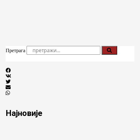
Претрага
Најновије