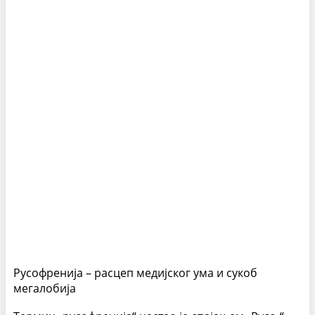
Русофренија – расцеп медијског ума и сукоб
мегалобија