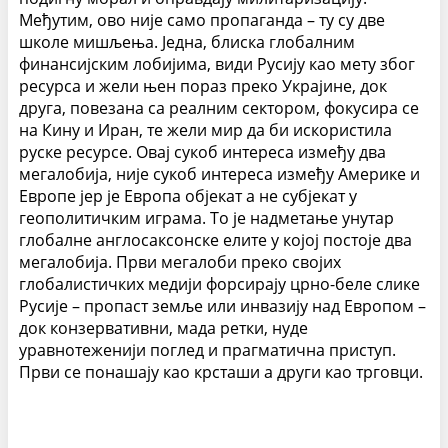
Међутим, ово није само пропаганда – ту су две
школе мишљења. Једна, блиска глобалним
финансијским лобијима, види Русију као мету због
ресурса и жели њен пораз преко Украјине, док
друга, повезана са реалним сектором, фокусира се
на Кину и Иран, те жели мир да би искористила
руске ресурсе. Овај сукоб интереса између два
мегалобија, није сукоб интереса између Америке и
Европе јер је Европа објекат а не субјекат у
геополитичким играма. То је надметање унутар
глобалне англосаксонске елите у којој постоје два
мегалобија. Први мегалоби преко својих
г
лобалистичких медији форсирају црно-беле слике
Русије – пропаст земље или инвазију над Европом –
док конзервативни, мада ретки, нуде
уравнотеженији поглед и прагматична приступ.
Први се понашају као крсташи а други као трговци.