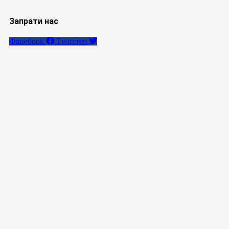
Запрати нас
Фацебоок
Тwиттер