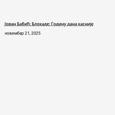
Јован Бабић: Блокаде: Годину дана касније
новембар 21, 2025