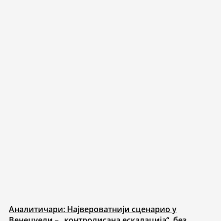
Аналитичари: Највероватнији сценарио у
Венецуели – „контролисана ескалација“, без