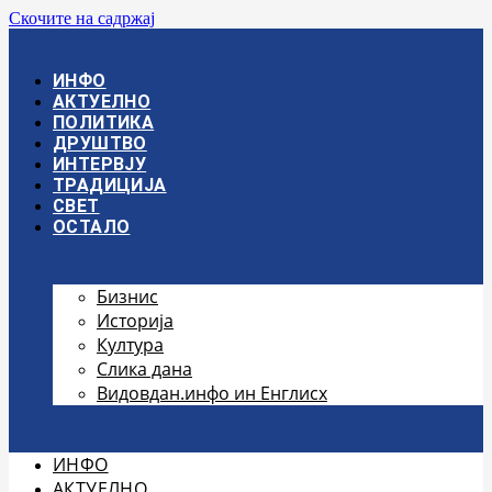
Скочите на садржај
ИНФО
АКТУЕЛНО
ПОЛИТИКА
ДРУШТВО
ИНТЕРВЈУ
ТРАДИЦИЈА
СВЕТ
ОСТАЛО
Бизнис
Историја
Култура
Слика дана
Видовдан.инфо ин Енглисх
ИНФО
АКТУЕЛНО