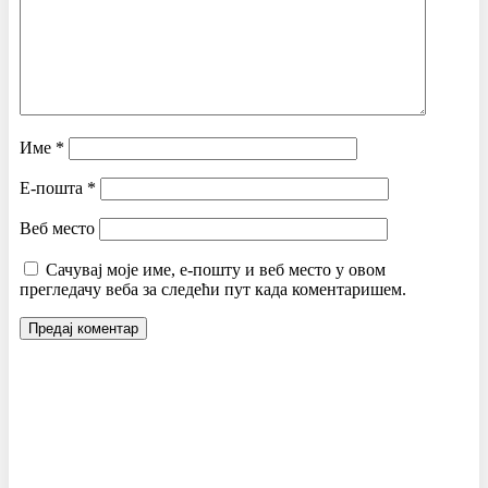
Име
*
Е-пошта
*
Веб место
Сачувај моје име, е-пошту и веб место у овом
прегледачу веба за следећи пут када коментаришем.