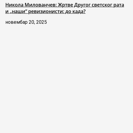
Никола Милованчев: Жртве Другог светског рата
и „наши“ ревизионисти: до када?
новембар 20, 2025