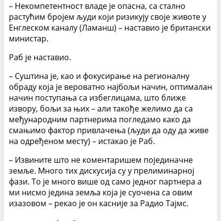
– Некомпетентност владе је опасна, са стално
растућим бројем људи који ризикују своје животе у
Енглеском каналу (Ламанш) – наставио је британски
министар.
Раб је наставио.
– Суштина је, као и фокусирање на регионалну
обраду која је вероватно најбољи начин, оптималан
начин поступања са избеглицама, што ближе
извору, бољи за њих – али такође желимо да са
међународним партнерима погледамо како да
смањимо фактор привлачења (људи да оду да живе
на одређеном месту) – истакао је Раб.
– Извините што не коментаришем појединачне
земље. Много тих дискусија су у прелиминарној
фази. То је много више од само једног партнера а
ми нисмо једина земља која је суочена са овим
изазовом – рекао је он касније за Радио Тајмс.