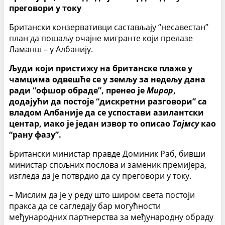
преговори у току
Британски конзервативци састављају “несавестан”
план да пошаљу очајне мигранте који прелазе
Ламанш – у Албанију.
Људи који пристижу на британске плаже у
чамцима одвешће се у земљу за недељу дана
ради “офшор обраде”, пренео је
Мирор
,
додајући да постоје “дискретни разговори” са
владом Албаније да се успостави азилантски
центар, иако је један извор то описао
Тајмсу
као
“рану фазу”.
Британски министар правде Доминик Раб, бивши
министар спољних послова и заменик премијера,
изгледа да је потврдио да су преговори у току.
– Мислим да је у реду што широм света постоји
пракса да се сагледају бар могућности
међународних партнерства за међународну обраду