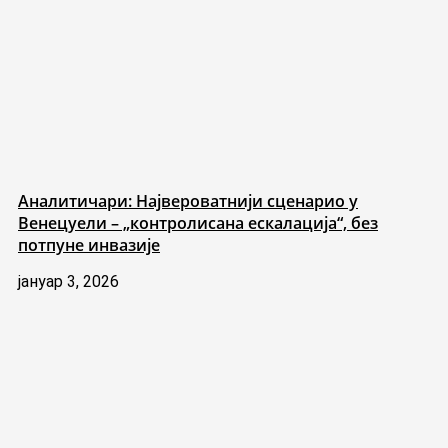
Аналитичари: Највероватнији сценарио у
Венецуели – „контролисана ескалација“, без
потпуне инвазије
јануар 3, 2026