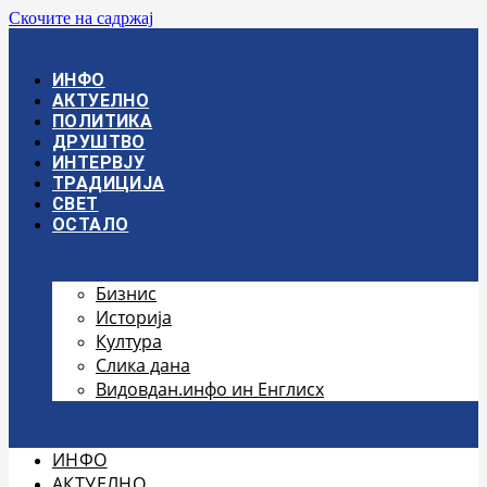
Скочите на садржај
ИНФО
АКТУЕЛНО
ПОЛИТИКА
ДРУШТВО
ИНТЕРВЈУ
ТРАДИЦИЈА
СВЕТ
ОСТАЛО
Бизнис
Историја
Култура
Слика дана
Видовдан.инфо ин Енглисх
ИНФО
АКТУЕЛНО