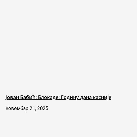
Јован Бабић: Блокаде: Годину дана касније
новембар 21, 2025