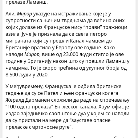
прелазе Ламанш.
Али,
Мирор
указује на истраживање које је у
супротности са њеним тврдњама да већина оних
којих долазе из Француске нису “прави” тражиоци
азила. Јуче је признала да се свега петоро
миграната који су прешли Канал чамцем до
Британије вратило у Европу ове године. Како
наводи
Мирор
, више од 23.000 људи стигло је ове
године у Британију након што су прешли Ламанш у
чамцима. То је скоро трећина од укупног броја од
8.500 људи у 2020.
У међувремену, Француска је одбила британске
тврдње да су се Пател и њен француски колега
Жералд Дарманен сложили да раде на спречавању
“100 одсто прелаза” Енглеског канала. Хоум офис је
издао заједничко саопштење дуа у којем се наводи
да су пристали на мере да “зауставе опасне
преласке смртоносне руте”.