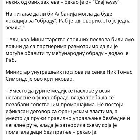
неких од ових захтева – рекао је он “Скај њузу”.
На питање да ли би Албанија могла да буде
локација за “обраду”, Раб је одговорио: „То је једна
земља.“
– Али, као Министарство спољних послова били смо
вољни да са партнерима размотримо да ли је
могуће обавити ту међународну обраду – додао је
Раб.
Министар унутрашњих послова из сенке Ник Томас
Симондс је ово критиковао.
– Уместо да јурите медијске наслове у вези
несавесне офшор обраде, влада треба да се
позабави сопственим промашајима. Не постоји
ефикасан договор са француским властима, а
уместо да пружи правилно управљање безбедне и
легалне руте, влада је затворила схему која је
помагала деци без пратње – рекао је.