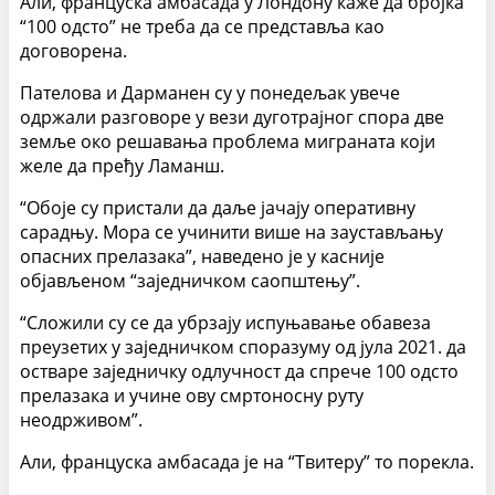
Али, француска амбасада у Лондону каже да бројка
“100 одсто” не треба да се представља као
договорена.
Пателова и Дарманен су у понедељак увече
одржали разговоре у вези дуготрајног спора две
земље око решавања проблема миграната који
желе да пређу Ламанш.
“Обоје су пристали да даље јачају оперативну
сарадњу. Мора се учинити више на заустављању
опасних прелазака”, наведено је у касније
објављеном “заједничком саопштењу”.
“Сложили су се да убрзају испуњавање обавеза
преузетих у заједничком споразуму од јула 2021. да
остваре заједничку одлучност да спрече 100 одсто
прелазака и учине ову смртоносну руту
неодрживом”.
Али, француска амбасада је на “Твитеру” то порекла.