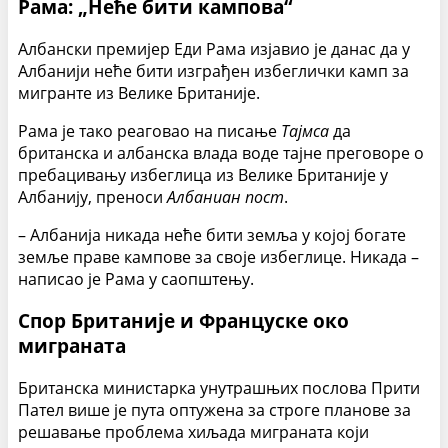
Рама: „Неће бити кампова“
Албански премијер Еди Рама изјавио је данас да у
Албанији неће бити изграђен избеглички камп за
мигранте из Велике Британије.
Рама је тако реаговао на писање
Тајмса
да
британска и албанска влада воде тајне преговоре о
пребацивању избеглица из Велике Британије у
Албанију, преноси
Албаниан пост
.
– Албанија никада неће бити земља у којој богате
земље праве кампове за своје избеглице. Никада –
написао је Рама у саопштењу.
Спор Британије и Француске око
миграната
Британска министарка унутрашњих послова Прити
Пател више је пута оптужена за строге планове за
решавање проблема хиљада миграната који