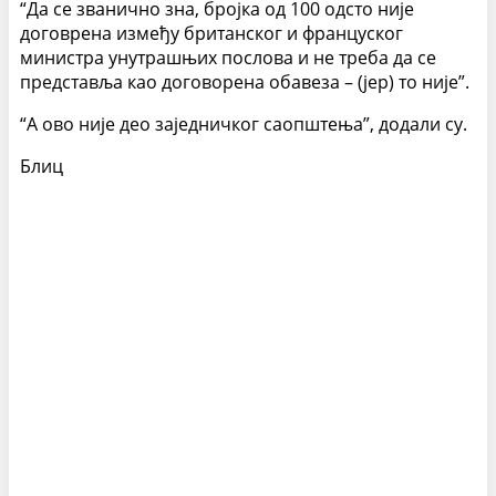
“Да се званично зна, бројка од 100 одсто није
договрена између британског и француског
министра унутрашњих послова и не треба да се
представља као договорена обавеза – (јер) то није”.
“А ово није део заједничког саопштења”, додали су.
Блиц