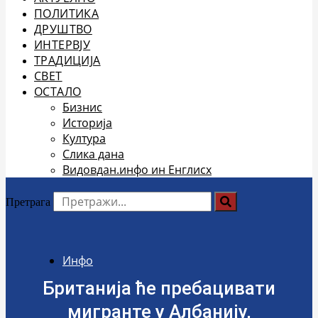
ПОЛИТИКА
ДРУШТВО
ИНТЕРВЈУ
ТРАДИЦИЈА
СВЕТ
ОСТАЛО
Бизнис
Историја
Култура
Слика дана
Видовдан.инфо ин Енглисх
Претрага
Инфо
Британија ће пребацивати
мигранте у Албанију,