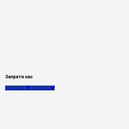
Запрати нас
Фацебоок
Тwиттер