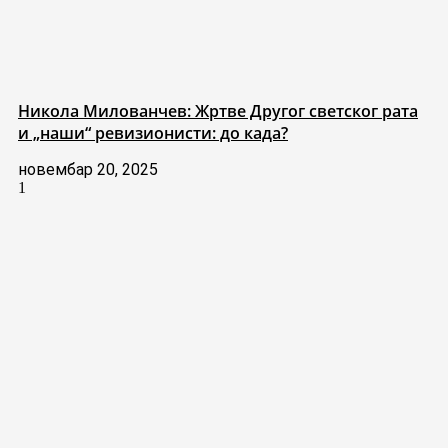
Никола Милованчев: Жртве Другог светског рата
и „наши“ ревизионисти: до када?
новембар 20, 2025