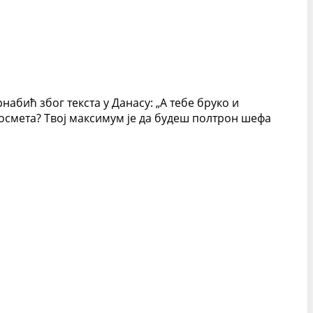
бић због текста у Данасу: „А тебе бруко и
Космета? Твој максимум је да будеш полтрон шефа