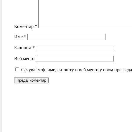
Коментар
*
Име
*
Е-пошта
*
Веб место
Сачувај моје име, е-пошту и веб место у овом преглед