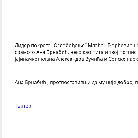
Лидер покрета „Ослобођење“ Млађан Ђорђевић на с
срамото Ана Брнабић, неко као пита и твој потпи
јајиначког клана Александра Вучића и Српске нарк
Ана Брнабић , претпоставивши да му није добро, п
Твитер