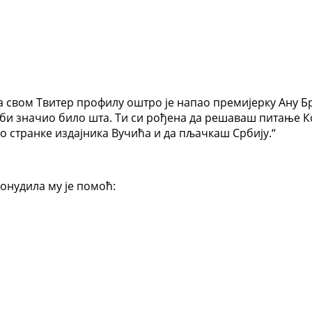
вом Твитер профилу оштро је напао премијерку Ану Брна
с би значио било шта. Ти си рођена да решаваш питање 
о странке издајника Вучића и да пљачкаш Србију.“
онудила му је помоћ: