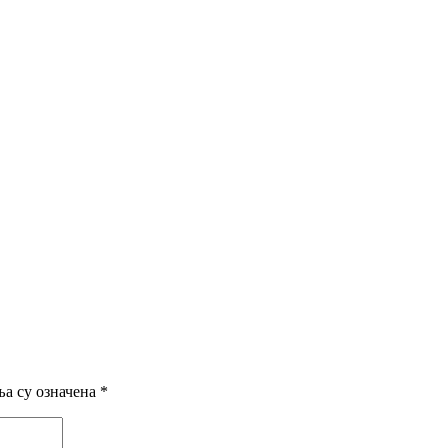
а су означена
*