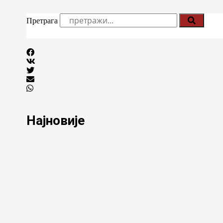
Претрага
Најновије