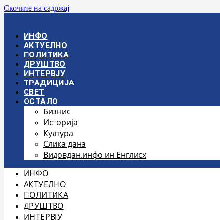
Скочите на садржај
ИНФО
АКТУЕЛНО
ПОЛИТИКА
ДРУШТВО
ИНТЕРВЈУ
ТРАДИЦИЈА
СВЕТ
ОСТАЛО
Бизнис
Историја
Култура
Слика дана
Видовдан.инфо ин Енглисх
ИНФО
АКТУЕЛНО
ПОЛИТИКА
ДРУШТВО
ИНТЕРВЈУ