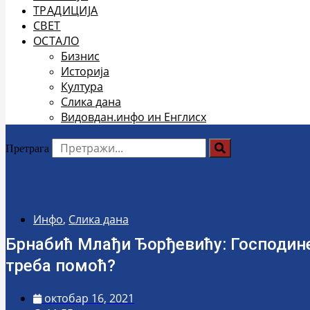
ТРАДИЦИЈА
СВЕТ
ОСТАЛО
Бизнис
Историја
Култура
Слика дана
Видовдан.инфо ин Енглисх
Претрага
Инфо
,
Слика дана
Брнабић Млађи Ђорђевићу: Господине,
треба помоћ?
октобар 16, 2021