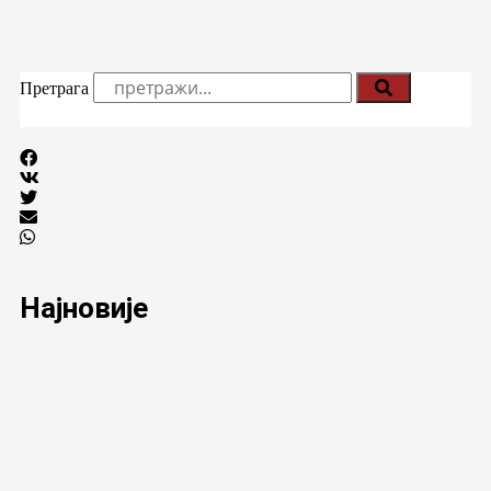
Претрага
Најновије