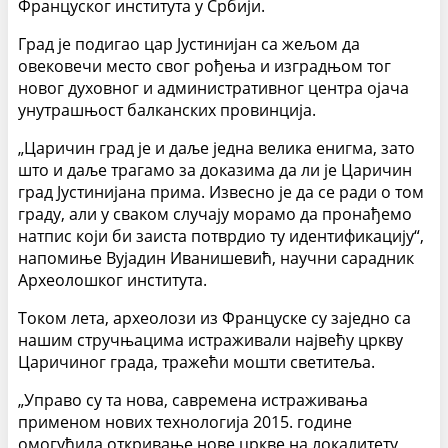
Француског института у Србији.
Град је подигао цар Јустинијан са жељом да
овековечи место свог рођења и изградњом тог
новог духовног и административног центра ојача
унутрашњост балканских провинција.
„Царичин град је и даље једна велика енигма, зато
што и даље трагамо за доказима да ли је Царичин
град Јустинијана прима. Извесно је да се ради о том
граду, али у сваком случају морамо да пронађемо
натпис који би заиста потврдио ту идентификацију“,
напомиње Вујадин Иванишевић, научни сарадник
Археолошког института.
Током лета, археолози из Француске су заједно са
нашим стручњацима истраживали највећу цркву
Царичиног града, тражећи мошти светитеља.
„Управо су та нова, савремена истраживања
применом нових технологија 2015. године
омогућила откривање нове цркве на локалитету