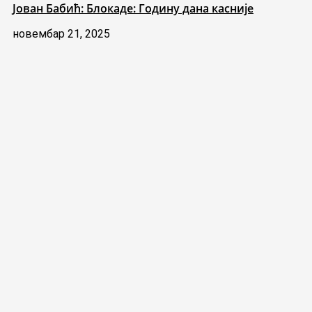
Јован Бабић: Блокаде: Годину дана касније
новембар 21, 2025