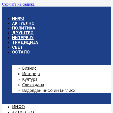
Скочите на садржај
ИНФО
АКТУЕЛНО
ПОЛИТИКА
ДРУШТВО
ИНТЕРВЈУ
ТРАДИЦИЈА
СВЕТ
ОСТАЛО
Бизнис
Историја
Култура
Слика дана
Видовдан.инфо ин Енглисх
ИНФО
АКТУЕЛНО