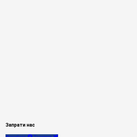
Запрати нас
Фацебоок
Тwиттер