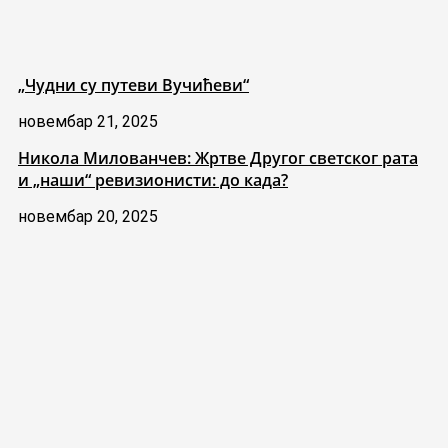
„Чудни су путеви Вучићеви“
новембар 21, 2025
Никола Милованчев: Жртве Другог светског рата
и „наши“ ревизионисти: до када?
новембар 20, 2025