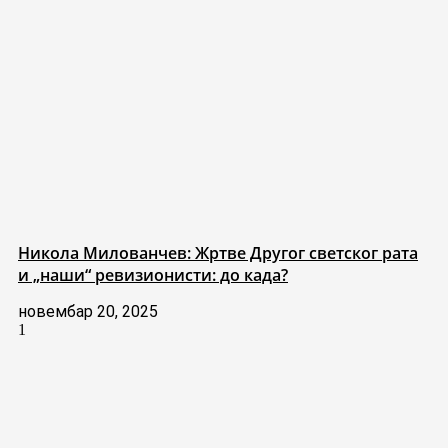
Никола Милованчев: Жртве Другог светског рата
и „наши“ ревизионисти: до када?
новембар 20, 2025