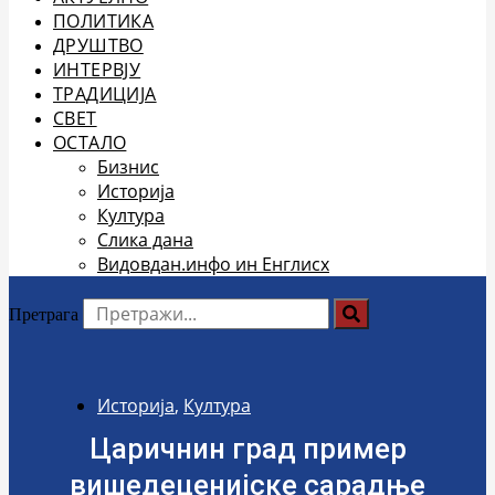
ПОЛИТИКА
ДРУШТВО
ИНТЕРВЈУ
ТРАДИЦИЈА
СВЕТ
ОСТАЛО
Бизнис
Историја
Култура
Слика дана
Видовдан.инфо ин Енглисх
Претрага
Историја
,
Култура
Царичнин град пример
вишедеценијске сарадње