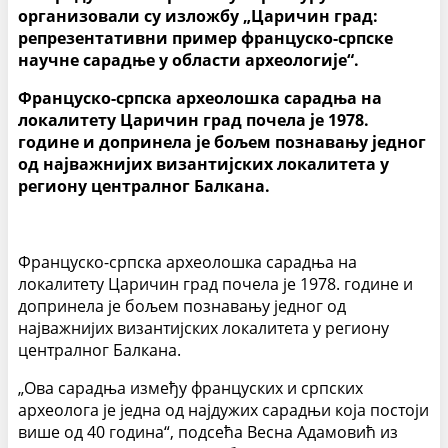
организовали су изложбу „Царичин град:
репрезентативни пример француско-српске
научне сарадње у области археологије“.
Француско-српска археолошка сарадња на
локалитету Царичин град почела је 1978.
године и допринела је бољем познавању једног
од најважнијих византијских локалитета у
региону централног Балкана.
Француско-српска археолошка сарадња на
локалитету Царичин град почела је 1978. године и
допринела је бољем познавању једног од
најважнијих византијских локалитета у региону
централног Балкана.
„Ова сарадња између француских и српских
археолога је једна од најдужих сарадњи која постоји
више од 40 година“, подсећа Весна Адамовић из