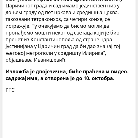
Царичиног града и сад имамо јединствен низ у
доњем граду од пет цркава и средишња црква,
такозвани тетраконхоз, са четири конхе, се
истражује. Ту очекујемо да бисмо могли да
пронађемо мошти неког од светаца који је био
пренет из Константинопоља од стране цара
Јустинијана у Царичин град да би дао значај тој
његовој метрополи у средишту Илирика“,
објашњава Иванишевић.
Изложба је двојезична, биће праћена и видео-
садржајима, а отворена је до 10. октобра.
РТС