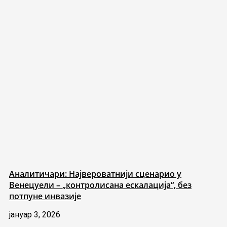
Аналитичари: Највероватнији сценарио у
Венецуели – „контролисана ескалација“, без
потпуне инвазије
јануар 3, 2026