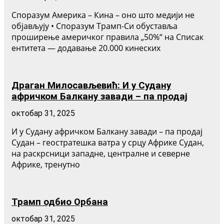
Споразум Америка – Кина – оно што медији не
објављују • Споразум Трамп-Си обуставља
проширење америчког правила „50%“ на Списак
ентитета — додавање 20.000 кинеских
Драган Милосављевић: И у Судану
афричком Балкану завади – па продај
октобар 31, 2025
И у Судану афричком Балкану завади – па продај
Судан – геостратешка ватра у срцу Африке Судан,
на раскрсници западне, централне и северне
Африке, тренутно
Трамп одбио Орбана
октобар 31, 2025