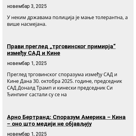
новембар 3, 2025
У неким државама полиција је мање толерантна, а
више насмејана.
Прави преглед „трговинског примирја“
између САД и Кине
новембар 1, 2025
Преглед трговинског споразума између САД и
Кине Дана 30. октобра 2025. године, председник
САД Доналд Трамп и кинески председник Си
Ђинпинг састали су се на
Арно Бертранд: Споразум Америка – Кина
– оно што медији не објављују
новембар 1, 2025