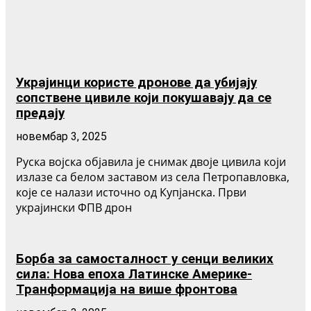
Украјинци користе дронове да убијају
сопствене цивиле који покушавају да се
предају
новембар 3, 2025
Руска војска објавила је снимак двоје цивила који
излазе са белом заставом из села Петропавловка,
које се налази источно од Купјанска. Први
украјински ФПВ дрон
Борба за самосталност у сенци великих
сила: Нова епоха Латинске Америке-
Транформација на више фронтова