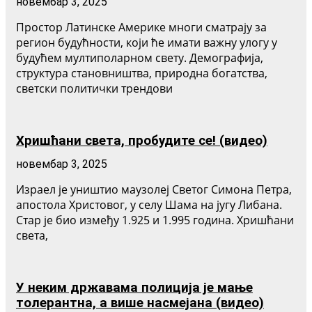
новембар 3, 2025
Простор Латинске Америке многи сматрају за
регион будућности, који ће имати важну улогу у
будућем мултиполарном свету. Демографија,
структура становништва, природна богатства,
светски политички трендови
Хришћани света, пробудите се! (видео)
новембар 3, 2025
Израел је уништио маузолеј Светог Симона Петра,
апостола Христовог, у селу Шама на југу Либана.
Стар је био између 1.925 и 1.995 година. Хришћани
света,
У неким државама полиција је мање
толерантна, а више насмејана (видео)