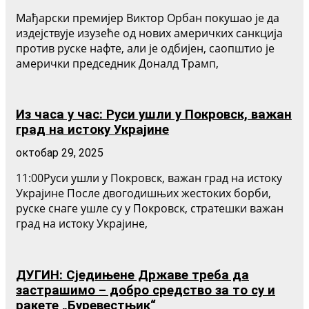
Мађарски премијер Виктор Орбан покушао је да
издејствује изузеће од нових америчких санкција
против руске нафте, али је одбијен, саопштио је
амерички председник Доналд Трамп,
Из часа у час: Руси ушли у Покровск, важан
град на истоку Украјине
октобар 29, 2025
11:00Руси ушли у Покровск, важан град на истоку
Украјине После двогодишњих жестоких борби,
руске снаге ушле су у Покровск, стратешки важан
град на истоку Украјине,
ДУГИН: Сједињене Државе треба да
застрашимо – добро средство за то су и
ракете „Буревестњик“