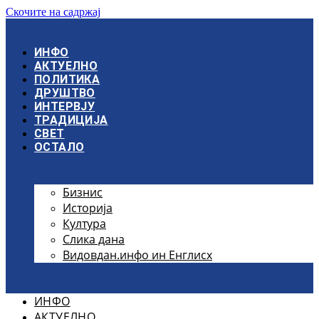
Скочите на садржај
ИНФО
АКТУЕЛНО
ПОЛИТИКА
ДРУШТВО
ИНТЕРВЈУ
ТРАДИЦИЈА
СВЕТ
ОСТАЛО
Бизнис
Историја
Култура
Слика дана
Видовдан.инфо ин Енглисх
ИНФО
АКТУЕЛНО