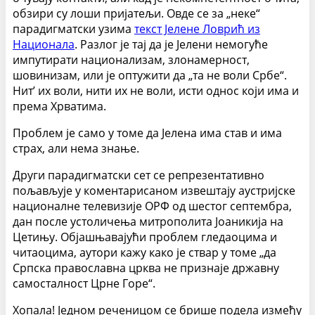
обзири су лоши пријатељи. Овде се за „неке“
парадигматски узима
текст Јелене Ловрић из
Национала
. Разлог је тај да је Јелени немогуће
импутирати национализам, злонамерност,
шовинизам, или је оптужити да „та не воли Србе“.
Нит’ их воли, нити их не воли, исти однос који има и
према Хрватима.
Проблем је само у томе да Јелена има став и има
страх, али нема знање.
Други парадигматски сет се репрезентативно
пољављује у коментарисаном извештају аустријске
националне телевизије ОРФ од шестог септембра,
дан после устоличења митрополита Јоаникија на
Цетињу. Објашњавајући проблем гледаоцима и
читаоцима, аутори кажу како је ствар у томе „да
Српска православна црква не признаје државну
самосталност Црне Горе“.
Хопала! Једном реченицом се брише подела између