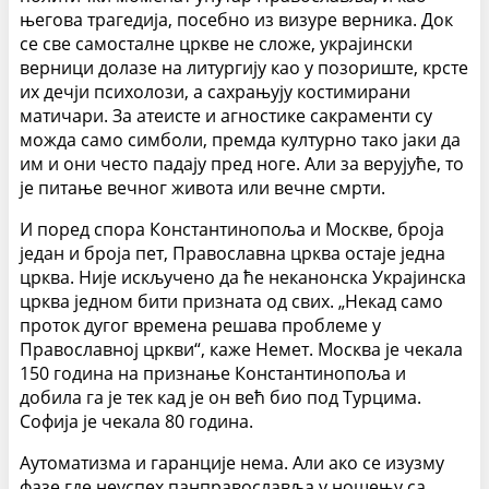
његова трагедија, посебно из визуре верника. Док
се све самосталне цркве не сложе, украјински
верници долазе на литургију као у позориште, крсте
их дечји психолози, а сахрањују костимирани
матичари. За атеисте и агностике сакраменти су
можда само симболи, премда културно тако јаки да
им и они често падају пред ноге. Али за верујуће, то
је питање вечног живота или вечне смрти.
И поред спора Константинопоља и Москве, броја
један и броја пет, Православна црква остаје једна
црква. Није искључено да ће неканонска Украјинска
црква једном бити призната од свих. „Некад само
проток дугог времена решава проблеме у
Православној цркви“, каже Немет. Москва је чекала
150 година на признање Константинопоља и
добила га је тек кад је он већ био под Турцима.
Софија је чекала 80 година.
Аутоматизма и гаранције нема. Али ако се изузму
фазе где неуспех панправославља у ношењу са