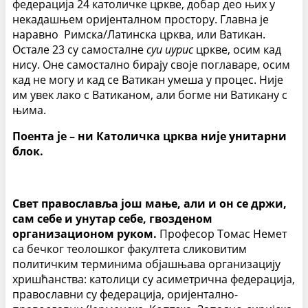
федерација 24 католичке цркве, добар део њих у
некадашњем оријенталном простору. Главна је
наравно Римска/Латинска црква, или Ватикан.
Остале 23 су самосталне
суи иурис
цркве, осим кад
нису. Оне самостално бирају своје поглаваре, осим
кад не могу и кад се Ватикан умеша у процес. Није
им увек лако с Ватиканом, али богме ни Ватикану с
њима.
Поента је – ни Католичка црква није унитарни
блок.
Свет православља још мање, али и он се држи,
сам себе и унутар себе, гвозденом
организационом руком.
Професор Томас Немет
са бечког теолошког факултета сликовитим
политичким терминима објашњава организацију
хришћанства: католици су асиметрична федерација,
православни су федерација, оријентално-