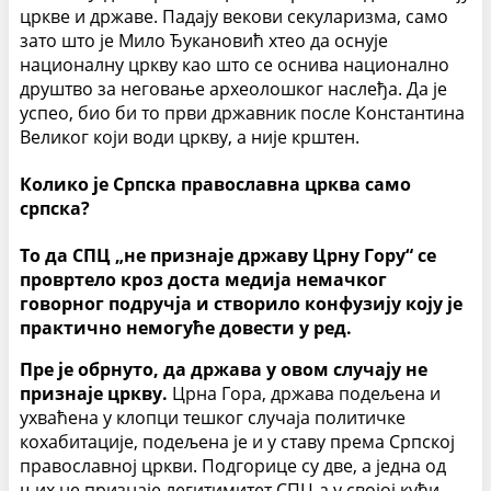
цркве и државе. Падају векови секуларизма, само
зато што је Мило Ђукановић хтео да оснује
националну цркву као што се оснива национално
друштво за неговање археолошког наслеђа. Да је
успео, био би то први државник после Константина
Великог који води цркву, а није крштен.
Колико је Српска православна црква само
српска?
То да СПЦ „не признаје државу Црну Гору“ се
провртело кроз доста медија немачког
говорног подручја и створило конфузију коју је
практично немогуће довести у ред.
Пре је обрнуто, да држава у овом случају не
признаје цркву.
Црна Гора, држава подељена и
ухваћена у клопци тешког случаја политичке
кохабитације, подељена је и у ставу према Српској
православној цркви. Подгорице су две, а једна од
њих не признаје легитимитет СПЦ-а у својој кући.