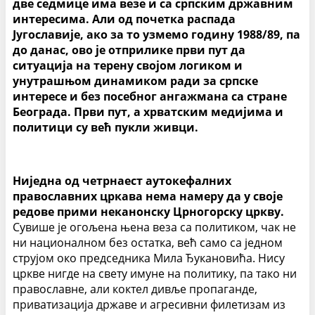
две седмице има везе и са српским државним
интересима. Али од почетка распада
Југославије, ако за то узмемо годину 1988/89, па
до данас, ово је отприлике први пут да
ситуација на терену својом логиком и
унутрашњом динамиком ради за српске
интересе и без посебног ангажмана са стране
Београда. Први пут, а хрватским медијима и
политици су већ пукли живци.
Ниједна од четрнаест аутокефалних
православних цркава нема намеру да у своје
редове прими неканонску Црногорску цркву.
Сувише је огољена њена веза са политиком, чак не
ни националном без остатка, већ само са једном
струјом око председника Мила Ђукановића. Нису
цркве нигде на свету имуне на политику, па тако ни
православне, али коктел дивље пропаганде,
приватизација државе и агресивни филетизам из