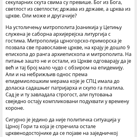
секуларних скута свима су превише. Бог из Бога,
светлост из светлости; држава из државе, а црква из
цркве. Оли може и другачије?
На устоличењу митрополита Јоаникија у Цетињу
служена је саборна архијерејска литургија с
гостима. Митрополија црногорско-приморска је
позвала све православне цркве, на крају је дошло 9
епископа до ранга архиепископа и митрополита. На
питање зашто не и остали, из Цркве одговарају да је
већ и тај број мало чудо с обзиром на епидемију.
Али и на небрижљив однос према
епидемиолошким мерама које је СПЦ имала до
доласка садашњег патријарха и скупо га платила.
Сад је и ту завладала строгост, али путовања
свеједно остају компликовани подухвати у времену
короне.
Сигурно је једино да није политичка ситуација у
Црној Гори та која је спречила остале
црквенодостојнике да се појаве на заједничкој