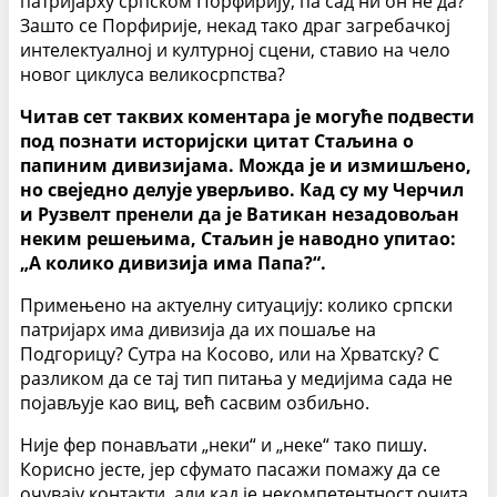
патријарху српском Порфирију, па сад ни он не да?
Зашто се Порфирије, некад тако драг загребачкој
интелектуалној и културној сцени, ставио на чело
новог циклуса великосрпства?
Читав сет таквих коментара је могуће подвести
под познати историјски цитат Стаљина о
папиним дивизијама. Можда је и измишљено,
но свеједно делује уверљиво. Кад су му Черчил
и Рузвелт пренели да је Ватикан незадовољан
неким решењима, Стаљин је наводно упитао:
„А колико дивизија има Папа?“.
Примењено на актуелну ситуацију: колико српски
патријарх има дивизија да их пошаље на
Подгорицу? Сутра на Косово, или на Хрватску? С
разликом да се тај тип питања у медијима сада не
појављује као виц, већ сасвим озбиљно.
Није фер понављати „неки“ и „неке“ тако пишу.
Корисно јесте, јер сфумато пасажи помажу да се
очувају контакти, али кад је некомпетентност очита,