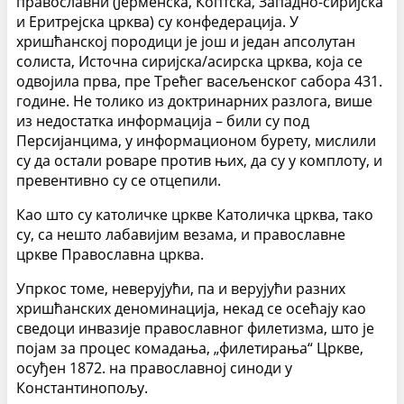
православни (Јерменска, Коптска, Западно-сиријска
и Еритрејска црква) су конфедерација. У
хришћанској породици је још и један апсолутан
солиста, Источна сиријска/асирска црква, која се
одвојила прва, пре Трећег васељенског сабора 431.
године. Не толико из доктринарних разлога, више
из недостатка информација – били су под
Персијанцима, у информационом бурету, мислили
су да остали роваре против њих, да су у комплоту, и
превентивно су се отцепили.
Као што су католичке цркве Католичка црква, тако
су, са нешто лабавијим везама, и православне
цркве Православна црква.
Упркос томе, неверујући, па и верујући разних
хришћанских деноминација, некад се осећају као
сведоци инвазије православног филетизма, што је
појам за процес комадања, „филетирања“ Цркве,
осуђен 1872. на православној синоди у
Константинопољу.