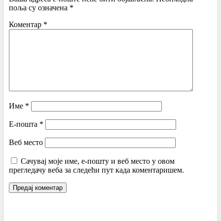
поља су означена
*
Коментар
*
Име
*
Е-пошта
*
Веб место
Сачувај моје име, е-пошту и веб место у овом
прегледачу веба за следећи пут када коментаришем.