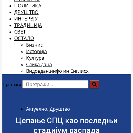
ПОЛИТИКА
ДРУШТВО
ИНТЕРВЈУ
ТРАДИЦИЈА
СВЕТ
ОСТАЛО
Бизнис
Историја
Култура
Слика дана
Видовдан.инфо ин Енглисх
Претрага
Актуелно
,
Друштво
Цепање СПЦ као последњи
стадијум распада