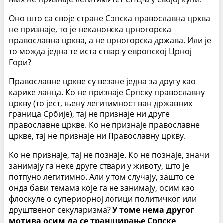
Оно што са своје стране Српска православна црква
не признаје, то је неканонска црногорска
православна црква, а не црногорска држава. Или је
то можда једна те иста ствар у европској Црној
Гори?
Православне цркве су везане једна за другу као
карике ланца. Ко не признаје Српску православну
цркву (то јест, њену легитимност ван државних
граница Србије), тај не признаје ни друге
православне цркве. Ко не признаје православне
цркве, тај не признаје ни Православну цркву.
Ко не признаје, тај не познаје. Ко не познаје, значи
занимају га неке друге ствари у животу, што је
потпуно легитимно. Али у том случају, зашто се
онда бави темама које га не занимају, осим као
флоскуле о супериорној логици политичког или
друштвеног секуларизма?
У томе нема другог
мотива осим да се транширање Српске