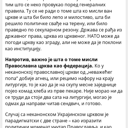
тим што се неко провукао поред генералних
правила. Ту се не ради о томе шта ко мисли ван
цркве и шта би било лепо и милостиво, шта би
решило политичке свађе на терену, или било
праведно по секуларном резону. Држава се рађа из
државног права, црква из црквеног. НАТО може да
погоди цркву као зграду, али не може да је поклони
као институцију.
Напротив, важно је шта о томе мисли
Православна црква као федерација.
Ко у
неканонској православној цркви од „неважећег
попа“ добије агнец, или рецимо нафору на крају
литургије, то је као да је на скупу месне заједнице
појео комад хлеба из прве пекаре. Није морао ни да
се труди да стоји два сата на литургији, могао је
одмах да направи читав сендвич, и готово.
Случај са неканонском Украјинском црквом је
парадигматски с две стране – као изразити
политички моменат унутар Православља, и као