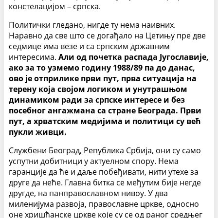
констелацијом – српска.
Политички гледано, нигде ту нема наивних.
Наравно да све што се догађало на Цетињу пре две
седмице има везе и са српским државним
интересима.
Али од почетка распада Југославије,
ако за то узмемо годину 1988/89 па до данас,
ово је отприлике први пут, прва ситуација на
терену која својом логиком и унутрашњом
динамиком ради за српске интересе и без
посебног ангажмана са стране Београда. Први
пут, а хрватским медијима и политици су већ
пукли живци.
Службени Београд, Република Србија, они су само
успутни добитници у актуелном спору. Нема
гаранције да ће и даље побеђивати, нити утехе за
друге да неће. Главна битка се међутим бије негде
другде, на панправославном нивоу. У два
миленијума развоја, православне цркве, односно
оне хришћанске цркве које су се од раног средњег