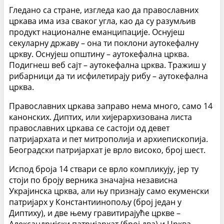
Гледано са стране, изгледа као да православних
цркава има иза сваког угла, као да су разумљив
продукт националне еманципације. Оснујеш
секуларну државу – она ти поклони аутокефалну
цркву. Оснујеш општину – аутокефална црква.
Подигнеш веб сајт – аутокефална црква. Тражиш у
рибарници да ти исфилетирају рибу – аутокефална
црква.
Православних цркава заправо нема много, само 14
канонских. Диптих, или хијерархизована листа
православних цркава се састоји од девет
патријархата и пет митрополија и архиепископија.
Београдски патријархат је врло високо, број шест.
Испод броја 14 ствари се врло компликују, јер ту
стоји по броју верника значајна независна
Украјинска црква, али њу признају само екуменски
патријарх у Константиинопољу (број један у
Диптиху), и две њему гравитирајуће цркве –
Александријски патријархат (број два) и Црква