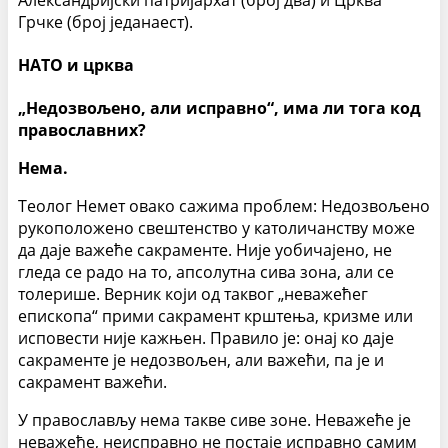
Грчке (број једанаест).
НАТО и црква
„Недозвољено, али исправно“, има ли тога код
православних?
Нема.
Теолог Немет овако сажима проблем: Недозвољено
рукоположено свештенство у католичанству може
да даје важеће сакраменте. Није уобичајено, не
гледа се радо на то, апсолутна сива зона, али се
толерише. Верник који од таквог „неважећег
епископа“ прими сакрамент крштења, кризме или
исповести није кажњен. Правило је: онај ко даје
сакраменте је недозвољен, али важећи, па је и
сакрамент важећи.
У православљу нема такве сиве зоне. Неважеће је
неважеће, неисправно не постаје исправно самим