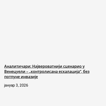
Аналитичари: Највероватнији сценарио у
Венецуели – „контролисана ескалација“, без
потпуне инвазије
јануар 3, 2026