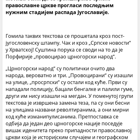
православне цркве прогласи последњим
нужним стадијем распада Југославије.
Гомила таквих текстова се прошетала кроз пост-
југословенску штампу. Чак и кроз „Српске новости“
у Хрватској! Суштина порука се своди на то да је
Порфирије „провоцирао црногорски народ“.
„Црногорски народ“ су политички очито два
народа, вероватно и три. „Провоцирани“ су изашли
на улице, „просрпски“ су остали код куће. Први су
нападали полицију, бацали бенгалке и палили гуме,
други им нису изашли на мегдан. У поменутој групи
текстова је извршена замена теза, па су они бесни
на улицама названи револтиранима, а они мирни
код куће изманипулисанима. Претпоставка се
одбија да један део црногорске нације поседује
вишак иденитета преко припадности православној
цркви која је историјским случајем и географском