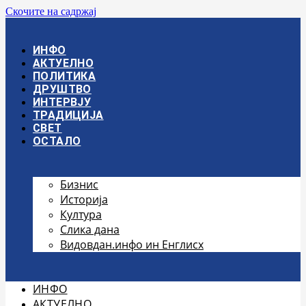
Скочите на садржај
ИНФО
АКТУЕЛНО
ПОЛИТИКА
ДРУШТВО
ИНТЕРВЈУ
ТРАДИЦИЈА
СВЕТ
ОСТАЛО
Бизнис
Историја
Култура
Слика дана
Видовдан.инфо ин Енглисх
ИНФО
АКТУЕЛНО