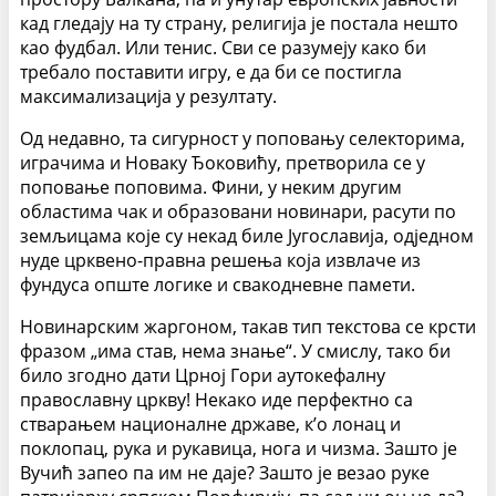
кад гледају на ту страну, религија је постала нешто
као фудбал. Или тенис. Сви се разумеју како би
требало поставити игру, е да би се постигла
максимализација у резултату.
Од недавно, та сигурност у поповању селекторима,
играчима и Новаку Ђоковићу, претворила се у
поповање поповима. Фини, у неким другим
областима чак и образовани новинари, расути по
земљицама које су некад биле Југославија, одједном
нуде црквено-правна решења која извлаче из
фундуса опште логике и свакодневне памети.
Новинарским жаргоном, такав тип текстова се крсти
фразом „има став, нема знање“. У смислу, тако би
било згодно дати Црној Гори аутокефалну
православну цркву! Некако иде перфектно са
стварањем националне државе, к’о лонац и
поклопац, рука и рукавица, нога и чизма. Зашто је
Вучић запео па им не даје? Зашто је везао руке