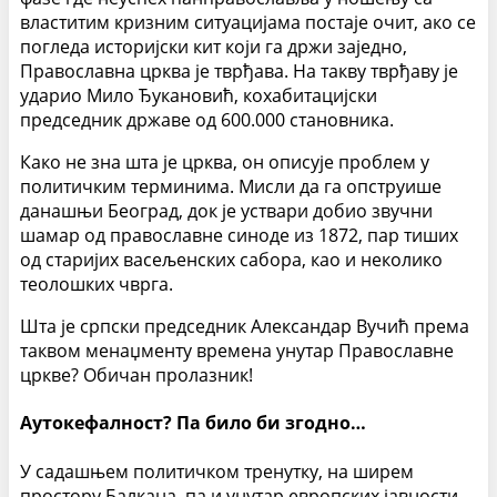
властитим кризним ситуацијама постаје очит, ако се
погледа историјски кит који га држи заједно,
Православна црква је тврђава. На такву тврђаву је
ударио Мило Ђукановић, кохабитацијски
председник државе од 600.000 становника.
Како не зна шта је црква, он описује проблем у
политичким терминима. Мисли да га опструише
данашњи Београд, док је уствари добио звучни
шамар од православне синоде из 1872, пар тиших
од старијих васељенских сабора, као и неколико
теолошких чврга.
Шта је српски председник Александар Вучић према
таквом менаџменту времена унутар Православне
цркве? Обичан пролазник!
Аутокефалност? Па било би згодно…
У садашњем политичком тренутку, на ширем
простору Балкана, па и унутар европских јавности