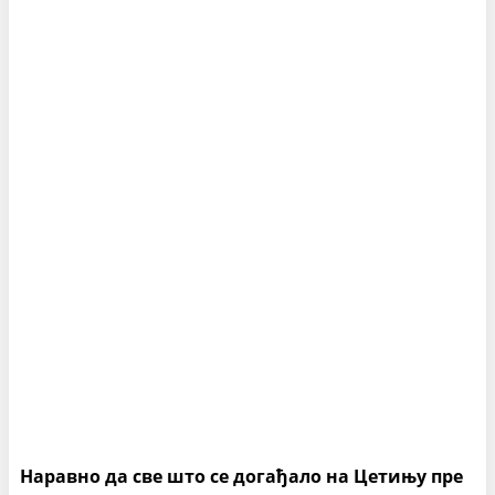
Наравно да све што се догађало на Цетињу пре