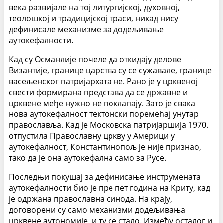
века развијале на тој литургијској, духовној,
теолошкој и традицијској траси, никад нису
дефинисале механизме за додељивање
аутокефалности.
Кад су Османлије почеле да откидају делове
Византије, границе царства су се сужавале, границе
васељенског патријархата не. Рано је у црквеној
свести формирана представа да се државне и
црквене међе нужно не поклапају. Зато је свака
нова аутокефалност тектонски поремећај унутар
православља. Кад је Московска патријаршија 1970.
отпустила Православну цркву у Америци у
аутокефалност, Константинопољ је није признао,
тако да је она аутокефална само за Русе.
Последњи покушај за дефинисање инструмената
аутокефалности био је пре пет година на Криту, кад
је одржана правосла
вна синода. На крају,
договорени су само механизми додељивања
црквене аутономије, и ту се стало. Између осталог и