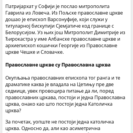
Патријархат у Софији је послао митрополита
Гаврила из Ловеча. Из Пољске православне цркве
дошао је епископ Варсонуфије, који служи у
титуларној бискупији Сјемјатиче код границе с
Белорусијом. Уз њих још Митрополит Димитрије из
Ђирокастра у име Албанске православне цркве и
архиепископ кошички Георгије из Православне
цркве Чешке и Словачке.
Православне цркве су Православна црква
Окупљања православних епископа тог ранга и те
драматике каква је владала на Цетињу пре две
седмице, увек провоцира питање да ли, поред
православних цркава, постоји и једна Православна
црква, онако као што постоји једна Католичка
црква?
За почетак, уопште не постоји једна католичка
црква. Односно да, али као асиметрична