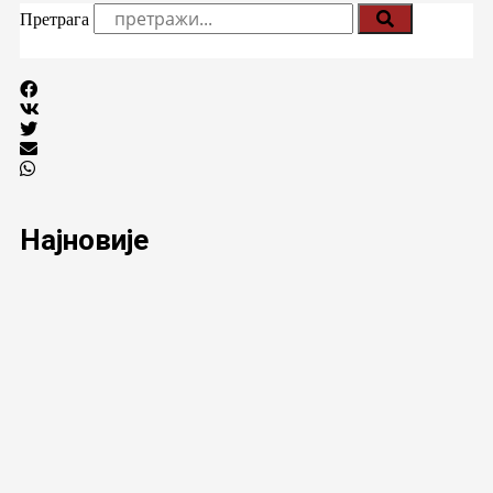
Претрага
Најновије