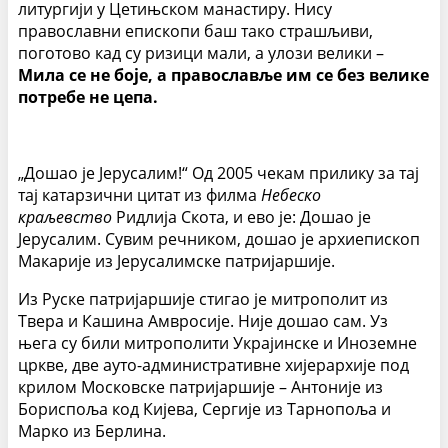
литургији у Цетињском манастиру. Нису
православни епископи баш тако страшљиви,
поготово кад су ризици мали, а улози велики –
Мила се не боје, а православље им се без велике
потребе не цепа.
„Дошао је Јерусалим!“ Од 2005 чекам прилику за тај
тај катарзични цитат из филма
Небеско
краљевство
Ридлија Скота, и ево је: Дошао је
Јерусалим. Сувим речником, дошао је архиепископ
Макарије из Јерусалимске патријаршије.
Из Руске патријаршије стигао је митрополит из
Твера и Кашина Амвросије. Није дошао сам. Уз
њега су били митрополити Украјинске и Иноземне
цркве, две ауто-административне хијерархије под
крилом Московске патријаршије – Антоније из
Бориспоља код Кијева, Сергије из Тарнопоља и
Марко из Берлина.