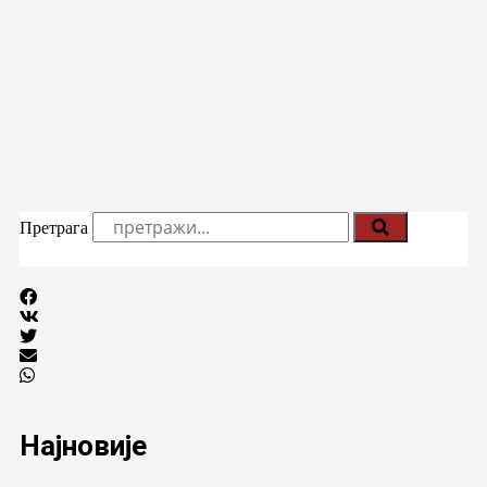
Претрага
Најновије