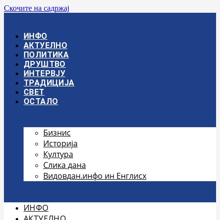
Скочите на садржај
ИНФО
АКТУЕЛНО
ПОЛИТИКА
ДРУШТВО
ИНТЕРВЈУ
ТРАДИЦИЈА
СВЕТ
ОСТАЛО
Бизнис
Историја
Култура
Слика дана
Видовдан.инфо ин Енглисх
ИНФО
АКТУЕЛНО