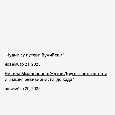
„Чудни су путеви Вучићеви“
новембар 21, 2025
Никола Милованчев: Жртве Другог светског рата
и „наши“ ревизионисти: до када?
новембар 20, 2025