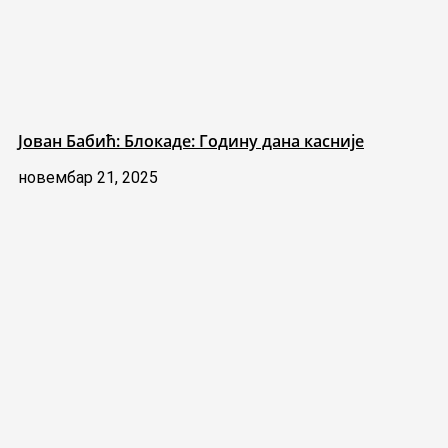
Јован Бабић: Блокаде: Годину дана касније
новембар 21, 2025