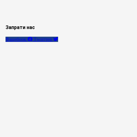
Запрати нас
Фацебоок
Тwиттер