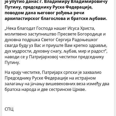
је упутио данас г. Владимиру Владимировичу
Путину, председнику Руске Федерације,
поводом дана његовог рођења речи
архипастирског благослова и братске љубави.
„Нека благодат Господа нашег Исуса Христа,
молитвено заступништво Пресвете Богородице и
духовна подршка Светог Сергија Радоњешког
свагда буду уз Вас и приуште Вам крепко здравље,
дух мудрости, духовну снагу, љубав, мир и радост”,
наводи се у Патријарховој честитки председнику
Путину.
На крају честитке, Патријарх српски је захвалио
Председнику Руске Федерације на истрајном
залагању на јачању вишевековних веза између два
братска народа и две сестринске Цркве.
СПЦ