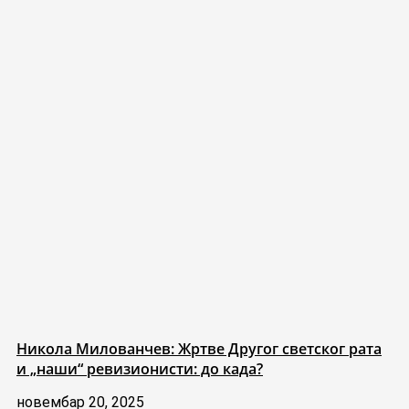
Никола Милованчев: Жртве Другог светског рата
и „наши“ ревизионисти: до када?
новембар 20, 2025