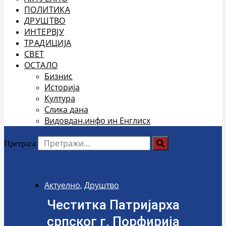
ПОЛИТИКА
ДРУШТВО
ИНТЕРВЈУ
ТРАДИЦИЈА
СВЕТ
ОСТАЛО
Бизнис
Историја
Култура
Слика дана
Видовдан.инфо ин Енглисх
Претрага
Актуелно
,
Друштво
Честитка Патријарха
српског г. Порфирија