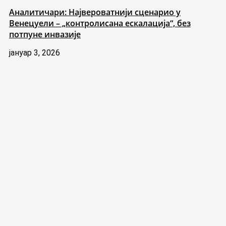
Аналитичари: Највероватнији сценарио у
Венецуели – „контролисана ескалација“, без
потпуне инвазије
јануар 3, 2026