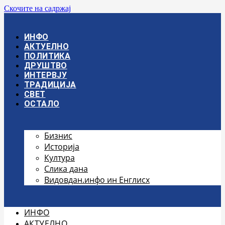
Скочите на садржај
ИНФО
АКТУЕЛНО
ПОЛИТИКА
ДРУШТВО
ИНТЕРВЈУ
ТРАДИЦИЈА
СВЕТ
ОСТАЛО
Бизнис
Историја
Култура
Слика дана
Видовдан.инфо ин Енглисх
ИНФО
АКТУЕЛНО