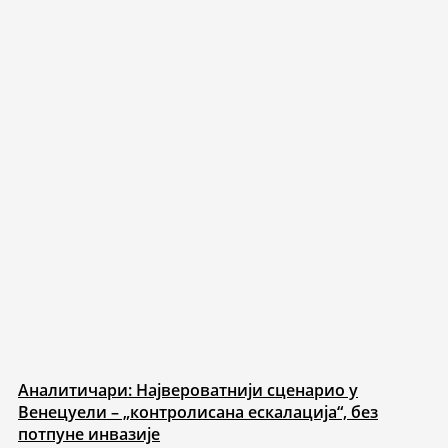
Аналитичари: Највероватнији сценарио у
Венецуели – „контролисана ескалација“, без
потпуне инвазије