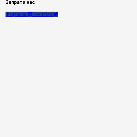
Запрати нас
Фацебоок
Тwиттер