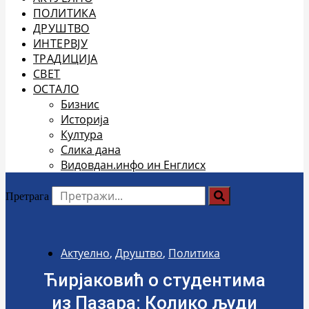
ПОЛИТИКА
ДРУШТВО
ИНТЕРВЈУ
ТРАДИЦИЈА
СВЕТ
ОСТАЛО
Бизнис
Историја
Култура
Слика дана
Видовдан.инфо ин Енглисх
Претрага
Актуелно
,
Друштво
,
Политика
Ћирјаковић о студентима
из Пазара: Колико људи