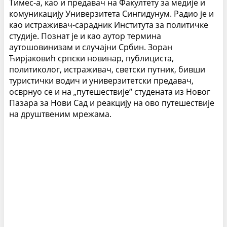
Тимес-а, као и предавач на Факултету за медије и
комуникацију Универзитета Сингидунум. Радио је и
као истраживач-сарадник Института за политичке
студије. Познат је и као аутор термина
аутошовинизам и случајни Србин. Зоран
Ћирјаковић српски новинар, публициста,
политиколог, истраживач, светски путник, бивши
туристички водич и универзитетски предавач,
осврнуо се и на „путешествије“ студената из Новог
Пазара за Нови Сад и реакцију на ово путешествије
на друштвеним мрежама.