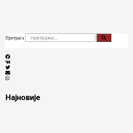
Претрага
Најновије