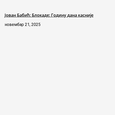
Јован Бабић: Блокаде: Годину дана касније
новембар 21, 2025