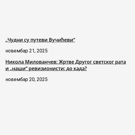
„Чудни су путеви Вучићеви“
новембар 21, 2025
Никола Милованчев: Жртве Другог светског рата
и „наши“ ревизионисти: до када?
новембар 20, 2025