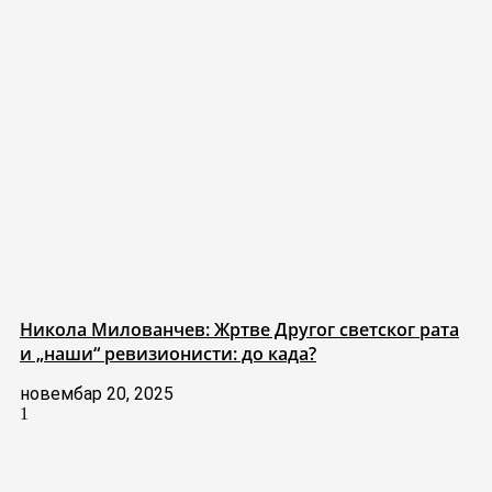
Никола Милованчев: Жртве Другог светског рата
и „наши“ ревизионисти: до када?
новембар 20, 2025