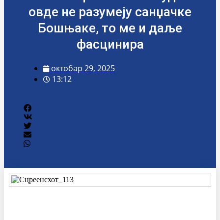
овде не разумеју санџачке
Бошњаке, то ме и даље
фасцинира
октобар 29, 2025
13:12