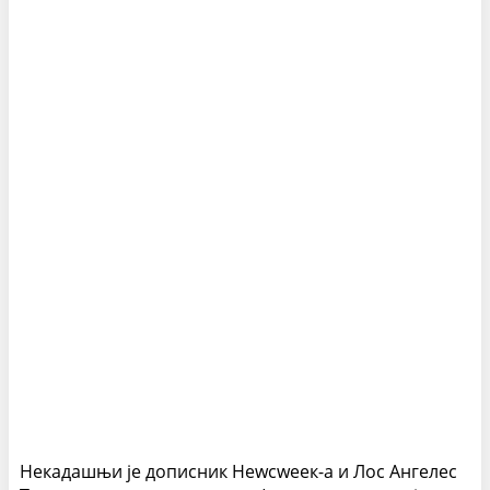
Некадашњи је дописник Неwсwеек-а и Лос Ангелес