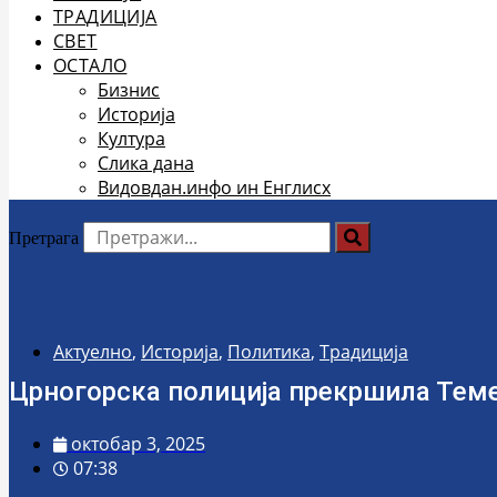
ТРАДИЦИЈА
СВЕТ
ОСТАЛО
Бизнис
Историја
Култура
Слика дана
Видовдан.инфо ин Енглисх
Претрага
Актуелно
,
Историја
,
Политика
,
Традиција
Црногорска полиција прекршила Тем
октобар 3, 2025
07:38