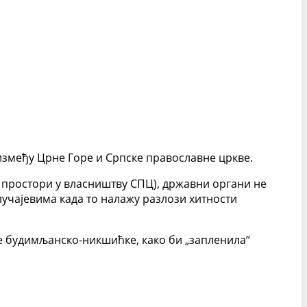
између Црне Горе и Српске православне цркве.
и простори у власништву СПЦ), државни органи не
учајевима када то налажу разлози хитности
је будимљанско-никшићке, како би „запленила“