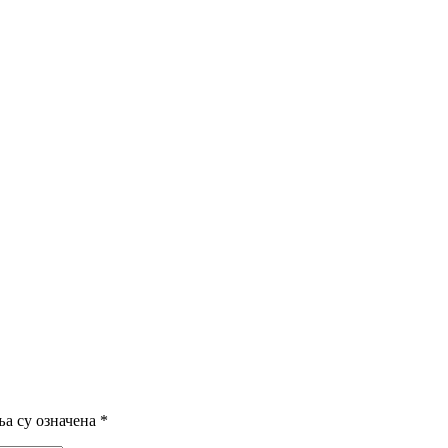
а су означена
*