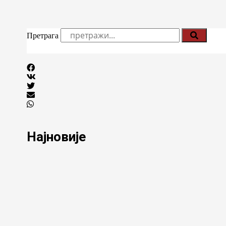
Претрага
Најновије