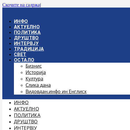
Скочите на садржај
ИНФО
АКТУЕЛНО
ПОЛИТИКА
ДРУШТВО
ИНТЕРВЈУ
ТРАДИЦИЈА
СВЕТ
ОСТАЛО
Бизнис
Историја
Култура
Слика дана
Видовдан.инфо ин Енглисх
ИНФО
АКТУЕЛНО
ПОЛИТИКА
ДРУШТВО
ИНТЕРВЈУ