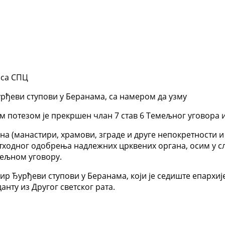
 са СПЦ
урђеви ступови у Беранама, са намером да узму
 потезом је прекршен члан 7 став 6 Темељног уговора 
ана (манастири, храмови, зграде и друге непокретности 
ходног одобрења надлежних црквених органа, осим у сл
мељном уговору.
тир Ђурђеви ступови у Беранама, који је седиште епархи
нту из Другог светског рата.