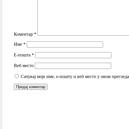
Коментар
*
Име
*
Е-пошта
*
Веб место
Сачувај моје име, е-пошту и веб место у овом преглед