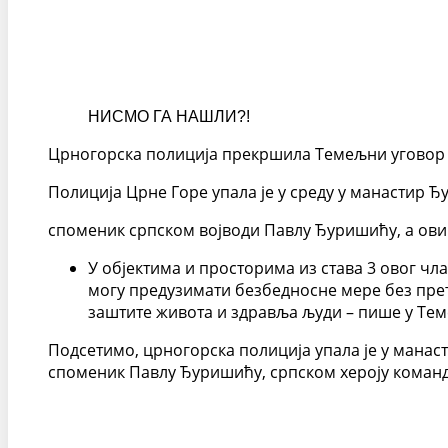
НИСМО ГА НАШЛИ?!
Црногорска полиција прекршила Темељни уговор
Полиција Црне Горе упала је у среду у манастир Ђ
споменик српском војводи Павлу Ђуришићу, а овим
У објектима и просторима из става 3 овог чл
могу предузимати безбедносне мере без прет
заштите живота и здравља људи – пише у Те
Подсетимо, црногорска полиција упала је у манас
споменик Павлу Ђуришићу, српском хероју команда