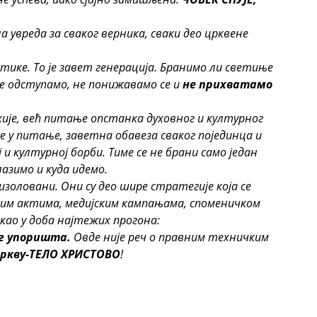
а увреда за сваког верника, сваки део црквене
ике. То је завет генерација. Бранимо ли светиње
 одступамо, не понижавамо се и
не прихватамо
хије, већ питање опстанка духовног и културног
 у питање, заветна обавеза сваког појединца и
 и културној борби. Тиме се не брани само један
азимо и куда идемо.
изоловани. Они су део шире стратегије која се
вним актима, медијским кампањама, споменичком
као у доба најтежих прогона:
ог упоришта.
Овде није реч о правним техничким
ркву-ТЕЛО ХРИСТОВО
!