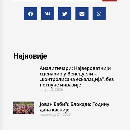
Најновије
Аналитичари: Највероватнији
сценарио у Венецуели –
„контролисана ескалација“, без
потпуне инвазије
јануар 3, 2026
Јован Бабић: Блокаде: Годину
дана касније
новембар 21, 2025