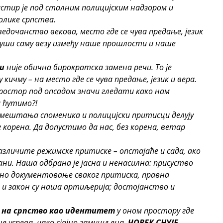
тир је под сталним полицијским надзором и
олике српства.
ведочанство векова, место где се чува предање, језик
 руши саму везу између наше прошлости и наше
и
није обична бирократска замена речи. То је
кичму – на место где се чува предање, језик и вера.
ростор под опсадом значи гледати како нам
и ћутимо?!
ремештања споменика и полицијски притисци делују
 корена. Да допустимо да нас, без корена, ветар
различите режимске притиске – опстајаће и сада, ако
и. Наша одбрана је јасна и ненасилна: присуство
рно документовање сваког притиска, правна
и закон су наша артиљерија; достојанство и
 на српство као идентитет
у оном простору где
 не успева, иако сјајно замишљена.
ЧОВЕК СНУЈЕ,