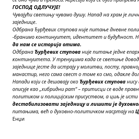
ГОСПОД ОДЛУЧУЈЕ!
Чувајући светињу чувамо душу. Напад на храм је личн
заједнице
.
Одбрана Ђурђевих ступова није питање дневне полит
-бранимо континуитет, идентитет и будућност. Не
да нам се историја отима.
Одбрана
Ђурђевих ступова
није питање једне епар
континуитета. У тренуцима када се светиње доводе
заједнице јесте да истрају у молитви, посту, правној
манастир, него сама свест о томе ко смо, одакле дол
Напади који се дешавају око
Ђурђевих ступова
нису 
описује као „хибридни рат“ – притисци се воде пра
политиком и полицијским присуством, а циљ је исти 
дестабилизовати заједницу и лишити је духовн
питањима, већ о духовно-политичком насртају на
Ц
Енџи