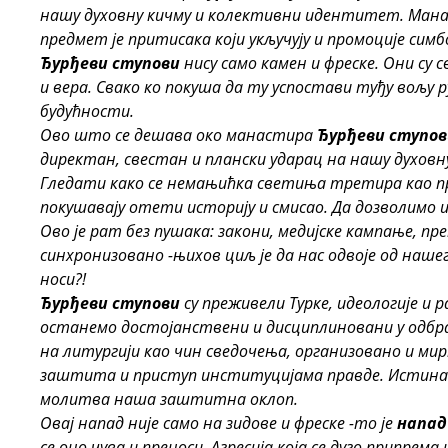
нашу духовну кичму и колективни идентитет. Манас
предмет је притисака који укључују и промоције симб
Ђурђеви ступови
нису само камен и фреске. Они су с
и вера. Свако ко покуша да ту успостави туђу вољу
будућности.
Ово што се дешава око манастира
Ђурђеви ступов
директан, свестан и плански ударац на нашу духовну 
Гледати како се немањићка светиња третира као п
покушавају отети историју и смисао. Да дозволимо 
Ово је рат без пушака: закони, медијске кампање, п
синхронизовано -њихов циљ је да нас одвоје од нашег
носи?!
Ђурђеви ступови
су преживели Турке, идеологије и 
останемо достојанствени и дисциплиновани у одбран
на литургији као чин сведочења, организовано и ми
заштита и приступ институцијама правде. Истина 
молитва наша заштитна оклоп.
Овај напад није само на зидове и фреске -то је
напад
се оно чува и преноси. Агресија која се дуго припрема