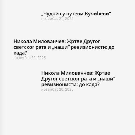
„Чудни су путеви Вучићеви“
новембар 21, 2025
Никола Милованчев: Жртве Другог
светског рата и „наши“ ревизионисти: до
када?
новембар 20, 2025
Никола Милованчев: Жртве
Другог светског рата и „наши“
ревизионисти: до када?
новембар 20, 2025