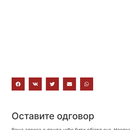
Оставите одговор
Ваша адреса е-поште неће бити објављена.
Неопхо