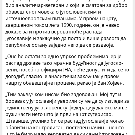
био аналитичар-ветеран и који је сматран за до­бро
обавештеног човека о југословенским и
источноевропским питањима. У првом нацрту,
завршеном током лета 1990. године, он је навео
доказе за и против вероватноће распада
Југославије и закључио да постоји више разлога да
републике остану заједно него да се раздвоје.
„Оне ће остати заједно упркос проблемима јер је
распад државе тако мрачна будућност да Југосло­
вени, посебно официри ЈНА, неће допустити да се то
догоди“, гласио је аналитички закључак у првом
нацрту обавештајне процене, рекао је Ван Хојвен.
„Тим закључком нисам био задовољан. Мој пут и
боравак у Југославији уверили су ме да су изгледи за
јединствену југословенску федерацију далеко мање
ружичасти него што је први нацрт сугерисао.
Штавише, уколико би се распад Југославије могао
обавити на контролисан, постепен начин – нешто
што је било мало вероватно да су сами Југословени