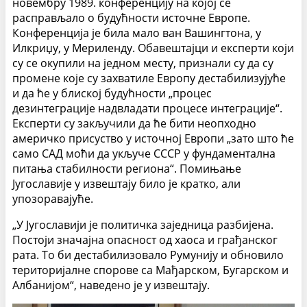
новембру 1989. конференцију на којој се
расправљало о будућности источне Европе.
Конференција је била мало ван Вашингтона, у
Илкриџу, у Мериленду. Обавештајци и експерти који
су се окупили на једном месту, признали су да су
промене које су захватиле Европу дестабилизујуће
и да ће у блиској будућности „процес
дезинтеграције надвладати процесе ин­теграције“.
Експерти су закључили да ће бити неопходно
америчко присуство у источној Европи „зато што ће
само САД моћи да укључе СССР у фунда­ментална
питања стабилности региона“. Помињање
Југославије у извештају било је кратко, али
упозоравајуће.
„У Југославији је политичка заједница разбијена.
Постоји значајна опасност од хаоса и грађанског
рата. То би дестабилизовало Румунију и обновило
територијалне спорове са Мађарском, Бугарском и
Ал­банијом“, наведено је у извештају.