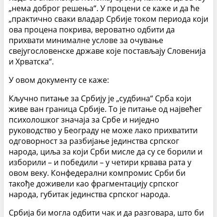
„нема доброг решења“. У процени се каже и да ће
„практично сваки владар Србије током периода који
ова процена покрива, вероватно одбити да
прихвати минималне услове за очување
свејугословенске државе које постављају Словенија
и Хрватска“.
У овом документу се каже:
Кључно питање за Србију је „судбина“ Срба који
живе ван граница Србије. То је питање од највећег
психолошког значаја за Србе и ниједно
руководство у Београду не може лако прихватити
одговорност за разбијање јединства српског
народа, циља за који Срби мисле да су се борили и
изборили – и победили – у четири крвава рата у
овом веку. Конфедерални компромис Срби би
такође доживели као фрагментацију српског
народа, губитак јединства српског народа.
Србија би могла одбити чак и да разговара, што би