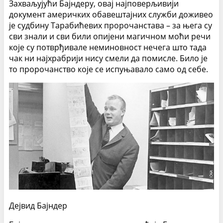
Захваљујући Бајндеру, овај најповерљивији
документ америчких обавештајних служби доживео
је судбину Тарабићевих пророчанстава – за њега су
сви знали и сви били опијени магичном моћи речи
које су потврђивале неми­новност нечега што тада
чак ни најхрабрији нису смели да помисле. Било је
то пророчанство које се испуњавало само од себе.
Дејвид Бајндер