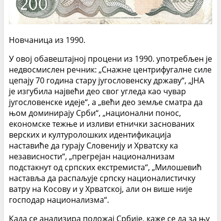
Новчаница из 1990.
У овој обавештајној процени из 1990. употребљен је
недвосмислен речник: „Снажне центрифугалне силе
цепају 70 година стару југословенску државу“, „ЈНА
је изгубила највећи део свог угледа као чувар
југословенске идеје“, а „већи део земље сматра да
њом доминирају Срби“, „национални понос,
економске тежње и изливи етнички заснованих
верских и културолошких идентификација
наставиће да гурају Словенију и Хрватску ка
независности“, „прегрејан националнизам
подстакнут од српских екстремиста“, „Милошевић
наставља да распаљује српску националистичку
ватру на Косову и у Хрватској, али он више није
господар национализма“.
Када се анализира положај Србије, каже се да за њу