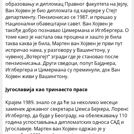
образовању и дипломац Правног факулте­та на Јејлу,
Ван Хојвен је био дипломата од каријере у Стејт
департменту. Пензионисао се 1987. и прешао у
Национални обавештајни савет. Ван Хојвен је
такође добро познавао Цимермана и Иглбергера. О
томе како је настала ова процена и зашто је била
таква каква је била, Мартен ван Хојвен је први пут
испричао нама, у разговору у Вашингтону, у
чувеној „Вотергејт“ згради где је становао после
пензионисања. Други сведоци, попут Бајднера,
Иглбергера и Цимермана су преминули, док Ван
Хојвен живи у Вашингтону.
Југославија као тринаесто прасе
Крајем 1989. знало се да ће за неколико месеци
заменик државног секре­тара Џемса Бејкера, Лоренс
Иглбергер, да буде у Београду, на обележавању 110
година успостављања дипломатских односа САД и
Југославије. Мартен ван Хојвен одржао је у