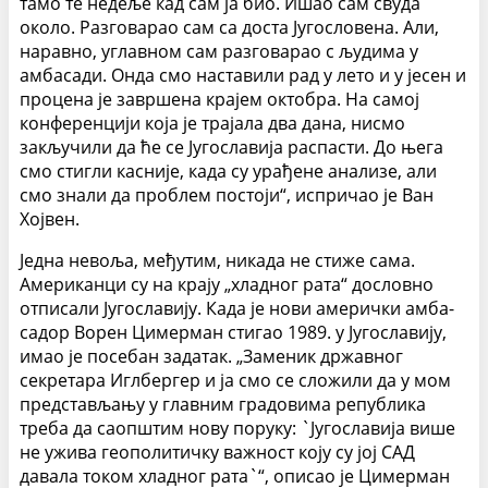
тамо те недеље кад сам ја био. Ишао сам свуда
около. Разговарао сам са доста Југословена. Али,
нара­вно, углавном сам разговарао с људима у
амбасади. Онда смо наставили рад у лето и у јесен и
процена је завршена крајем октобра. На самој
конферен­цији која је трајала два дана, нисмо
закључили да ће се Југославија распасти. До њега
смо стигли касније, када су урађене анализе, али
смо знали да проблем постоји“, испричао је Ван
Хојвен.
Једна невоља, међутим, никада не стиже сама.
Американци су на крају „хладног рата“ дословно
отписали Југославију. Када је нови амерички амба­
садор Ворен Цимерман стигао 1989. у Југославију,
имао је посебан задатак. „Заменик државног
секретара Иглбергер и ја смо се сложили да у мом
пред­стављању у главним градовима република
треба да саопштим нову поруку: `Југославија више
не ужива геополитичку важност коју су јој САД
давала током хладног рата`“, описао је Цимерман