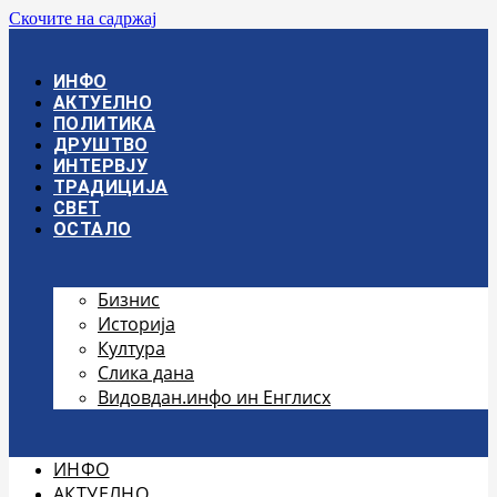
Скочите на садржај
ИНФО
АКТУЕЛНО
ПОЛИТИКА
ДРУШТВО
ИНТЕРВЈУ
ТРАДИЦИЈА
СВЕТ
ОСТАЛО
Бизнис
Историја
Култура
Слика дана
Видовдан.инфо ин Енглисх
ИНФО
АКТУЕЛНО