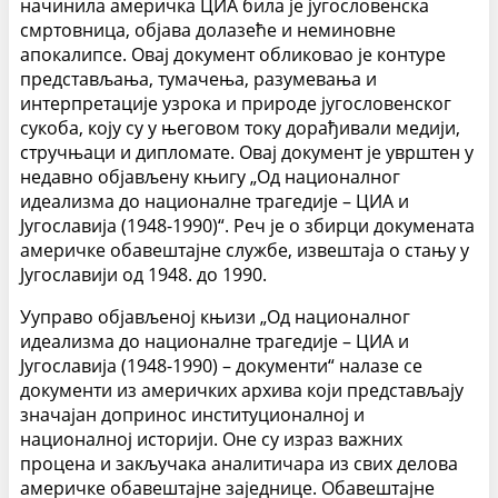
начинила америчка ЦИА била је југословенска
смртовница, објава долазеће и неминовне
апокалипсе. Овај документ обликовао је контуре
представљања, тумачења, разумевања и
интерпретације узрока и природе југословенског
сукоба, коју су у његовом току дорађивали медији,
стручњаци и дипломате. Овај документ је уврштен у
недавно објављену књигу „Од националног
идеализма до националне трагедије – ЦИА и
Југославија (1948-1990)“. Реч је о збирци докумената
америчке обавештајне службе, извештаја о стању у
Југославији од 1948. до 1990.
Ууправо објављеној књизи „Од националног
идеализма до националне трагедије – ЦИА и
Југославија (1948-1990) – документи“ налазе се
документи из америчких архива који представљају
значајан допринос институционалној и
националној историји. Оне су израз важних
процена и закључака аналитичара из свих делова
америчке обавештајне заједнице. Обавештајне