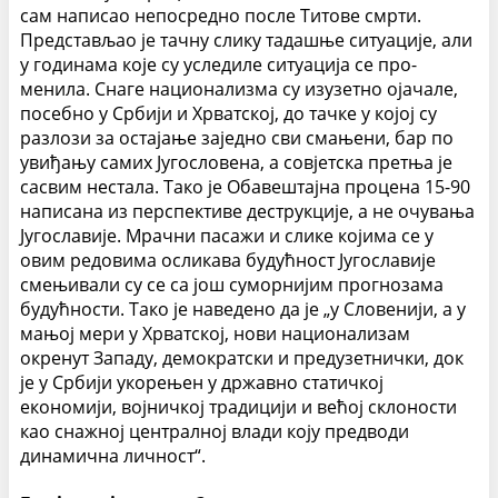
сам написао непосредно после Титове смрти.
Представљао је тачну слику тадашње ситуације, али
у годинама које су уследиле ситуација се про­
менила. Снаге национализма су изузетно ојачале,
посебно у Србији и Хрватској, до тачке у којој су
разлози за остајање заједно сви смањени, бар по
увиђању самих Југословена, а совјетска претња је
сасвим нестала. Тако је Обавештајна процена 15-90
написана из перспективе деструкције, а не очувања
Југославије. Мрачни пасажи и слике којима се у
овим редовима осликава будућност Југо­славије
смењивали су се са још суморнијим прогнозама
будућности. Тако је наведено да је „у Словенији, а у
мањој мери у Хрватској, нови национализам
окренут Западу, демократски и предузетнички, док
је у Србији укорењен у државно статичкој
економији, војничкој традицији и већој склоности
као снажној централној влади коју предводи
динамична личност“.