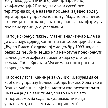
90, у некој дефинитивној или привременој
конфигурацији? Распад земље и сукоб око
територија који је навела процена, заједно воде у
територијалну прекомпозицију. Мада то она нигде
експлицитно не каже, она представља платформу за
промене граница у Ју­гославији.
На то је скренуо пажњу главни аналитичар ЦИА за
Југославију, Дејвид Канин, на конференцији Центра
„Вудро Вилсон“ одржаној у децембру 1993. када је
рекао да ће „бити тешко или немогуће преокренути
велике демографске промене када су стотине
хиљада Срба, Хрвата и Муслимана протеране из
сво­јих домова“.
На основу тога, Канин је закључио: „Верујем да се
крећемо у правцу Велике Србије, Велике Хрватске и
Велике Албаније које ће настати као резултат рата.
Питање је да ли ми тиме управљамо или то
игноришемо. За сада покушавамо тиме да
управљамо, а не само да игноришемо“.