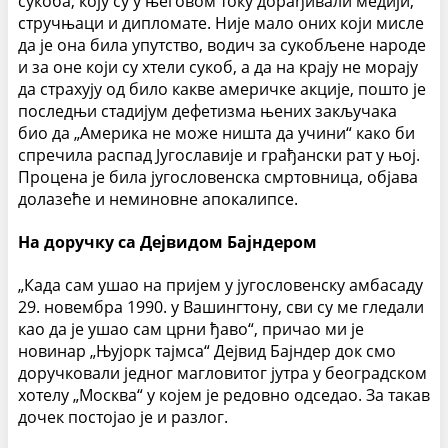
сукоба, коју су у његовом току дорађивали медији,
стручњаци и дипломате. Није мало оних који мисле
да је она била упутство, водич за сукобљене народе
и за оне који су хтели сукоб, а да на крају не морају
да страхују од било какве америчке акци­је, пошто је
последњи стадијум дефетизма њених закључака
био да „Америка не може ништа да учини“ како би
спречила распад Југославије и грађански рат у њој.
Процена је била југословенска смртовница, објава
долазеће и неминовне апокалипсе.
На доручку са Дејвидом Бај
н
дером
„Када сам ушао на пријем у југословенску амбасаду
29. новембра 1990. у Вашингтону, сви су ме гледали
као да је ушао сам црни ђаво“, причао ми је
новинар „Њујорк тајмса“ Дејвид Бајндер док смо
доручковали једног ма­гловитог јутра у београдском
хотелу „Москва“ у којем је редовно одседао. За такав
дочек постојао је и разлог.