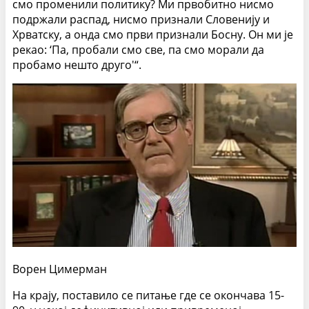
смо променили политику? Ми првобитно нисмо
подржали распад, нисмо признали Словенију и
Хрватску, а онда смо први признали Бос­ну. Он ми је
рекао: ‘Па, пробали смо све, па смо морали да
пробамо нешто друго'“.
Ворен Цимерман
На крају, поставило се питање где се окончава 15-