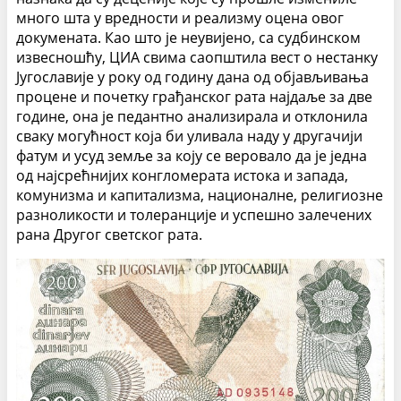
много шта у вредности и реализму оцена овог
докумената. Као што је неувијено, са судбинском
извесношћу, ЦИА свима саопштила вест о нестанку
Југославије у року од годину дана од објављивања
процене и почетку грађанског рата најдаље за две
године, она је педантно анализирала и отклонила
сваку могућност која би уливала наду у другачији
фатум и усуд земље за коју се веровало да је једна
од најсрећнијих конгломерата истока и запада,
комунизма и капитализма, националне, религиозне
разноликости и толеранције и успешно залечених
рана Другог светског рата.