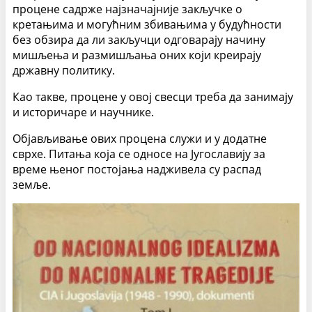
процене садрже најзначајније закључке о
кретањима и могућним збивањима у будућности
без обзира да ли закључци одговарају начину
мишљења и размишљања оних који креирају
државну политику.
Као такве, процене у овој свесци треба да занимају
и историчаре и научнике.
Објављивање ових процена служи и у додатне
сврхе. Питања која се односе на Југославију за
време њеног постојања надживела су распад
земље.