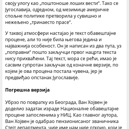
своју улогу као „поштоноше лоших вести“. Тако се
Југославија, одједном, од мезимице америчке
спољне политике прет­ворила у сувишно и
нежељено „тринаесто прасе“.
У таквој атмосфери настајао је текст обавештајне
процене, али то није била његова једина и
најважнија особеност. Он је написан из два пута, уз
„по­правни“ пошто закључци првог нацрта текста
нису прихваћени. Тај текст, мора се рећи, имао је
сасвим супротан закључак од коначне верзије, по
којем је ова процена постала чувена, јер је
предвиђао опстанак Југославије.
Погрешна верзија
Убрзо по повратку из Београда, Ван Хојвен је
доделио задатак израде Националне обавештајне
процене запосленима у НИЦ. Као главног аутора,
Ван Хојвен је одабрао пензионисаног званичника
Стејт департмента, чије име нам није открио, који је