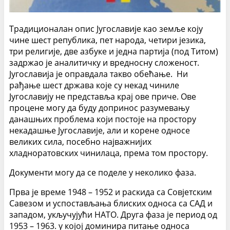
Традиционалан опис Југославије као земље коју
чине шест република, пет народа, четири језика,
три религије, две азбуке и једна партија (под Титом)
задржао је аналитичку и вредносну сложеност.
Југославија је оправдала такво обећање. Ни
рађање шест држава које су некад чиниле
Југославију не представља крај ове приче. Ове
процене могу да буду допринос разумевању
данашњих проблема који постоје на простору
некадашње Југославије, али и корене односе
великих сила, посебно најважнијих
хладноратовских чинилаца, према том простору.
Документи могу да се поделе у неколико фаза.
Прва је време 1948 – 1952 и раскида са Совјетским
Савезом и успостављања блиских односа са САД и
западом, укључујући НАТО. Друга фаза је период од
1953 – 1963. у којој доминира питање односа