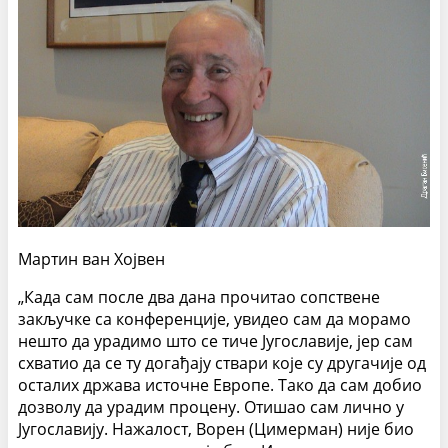
Мартин ван Хојвен
„Када сам после два дана прочитао сопствене
закључке са конференције, увидео сам да морамо
нешто да урадимо што се тиче Југославије, јер сам
схватио да се ту догађају ствари које су другачије од
осталих држава источне Европе. Тако да сам добио
дозволу да урадим процену. Отишао сам лично у
Југославију. Нажалост, Ворен (Цимерман) није био