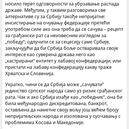
носило терет одговорности за убрзавање распада
државе. Међутим, у таквим разговорима све
алтернативе су за Србију такође непријатне:
инсистирање на очувању федерације претећи
употребом силе ако она треба да се сачува – рецепт
за грађански рат са неизвесним изгледом за
„победу“; одлучити се за сецесију саме Србије,
закључујући да би Србија боље остваривала своје
интересе као суверена држава него као
„кастрирани“ ентитет у лабавој конфедерацији; или
пристати на лабаву конфедерацију какву траже
Хрватска и Словенија.
Укратко, чини се да Србија може „сачувати“
јединство српског народа само уз ризик грађанског
рата. Чак и ако Србија изађе као „победник“, она би
била међународно дискредитована, банкрот,
остављена да наметне своју вољу још већем броју
непријатељских народа и изолована у суочавању с
проблемима Косова и Македоније.