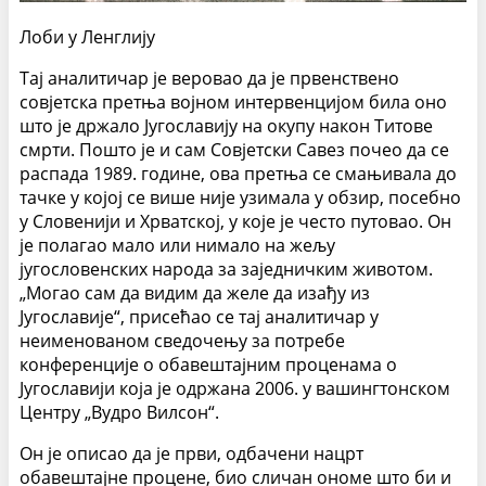
Лоби у Ленглију
Тај аналитичар је веровао да је првенствено
совјетска претња војном ин­тервенцијом била оно
што је држало Југославију на окупу након Титове
смрти. Пошто је и сам Совјетски Савез почео да се
распада 1989. године, ова претња се смањивала до
тачке у којој се више није узимала у обзир, посебно
у Сло­венији и Хрватској, у које је често путовао. Он
је полагао мало или нимало на жељу
југословенских народа за заједничким животом.
„Могао сам да видим да желе да изађу из
Југославије“, присећао се тај аналитичар у
неименованом сведочењу за потребе
конференције о обавештајним проценама о
Југославији која је одржана 2006. у вашингтонском
Центру „Вудро Вилсон“.
Он је описао да је први, одбачени нацрт
обавештајне процене, био сличан ономе што би и