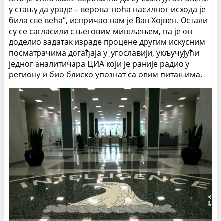
у стању да ураде – вероватноћа насилног исхода је
била све већа“, испричао нам је Ван Хојвен. Остали
су се сагласили с његовим мишљењем, па је он
доделио задатак израде процене другим искусним
посматрачима догађаја у Југославији, укључујући
једног аналитичара ЦИА који је раније радио у
региону и био блиско упознат са овим питањима.