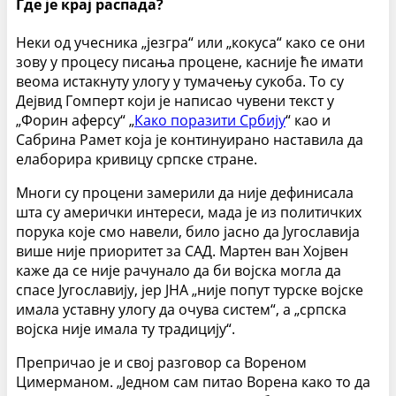
Где је крај распада?
Неки од учесника „језгра“ или „кокуса“ како се они
зову у процесу писања процене, касније ће имати
веома истакнуту улогу у тумачењу сукоба. То су
Дејвид Гомперт који је написао чувени текст у
„Форин аферсу“ „
Како пора­зити Србију
“ као и
Сабрина Рамет која је континуирано наставила да
елаборира кривицу српске стране.
Многи су процени замерили да није дефинисала
шта су амерички интереси, мада је из политичких
порука које смо навели, било јасно да Југославија
више није приоритет за САД. Мартен ван Хојвен
каже да се није рачунало да би војска могла да
спасе Југославију, јер ЈНА „није попут турске војске
имала уставну улогу да очува систем“, а „српска
војска није имала ту традицију“.
Препричао је и свој разговор са Вореном
Цимерманом. „Једном сам питао Ворена како то да