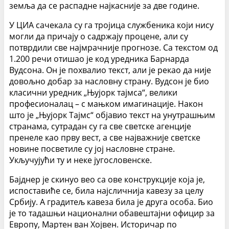
земља да се распадне најкасније за две године.
У ЦИА сачекала су га тројица службеника који нису
могли да причају о садржају процене, али су
потврдили све најмрачније прогнозе. Са текстом од
1.200 речи отишао је код уредника Барнарда
Вудсона. Он је похвалио текст, али је рекао да није
довољно добар за насловну страну. Вудсон је био
класични уредник „Њујорк тајмса“, велики
професионалац – с мањком имагинације. На­кон
што је „Њујорк Тајмс“ објавио текст на унутрашњим
странама, сутрадан су га све светске агенције
пренеле као прву вест, а све најважније светске
новине посветиле су јој насловне стране.
Укључујући ту и неке југословенске.
Бајднер је скинуо вео са ове конструкције која је,
испоставиће се, била најсличнија кавезу за целу
Србију. А градитељ кавеза била је друга особа. Био
је то тадашњи национални обавештајни официр за
Европу, Мартен ван Хојвен. Историчар по