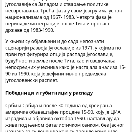
Југославије са Западом и стварање политике
несврставања. Трећа фаза у свом језгру има успон
национализама од 1967- 1983. Четврта фаза је
период дезинтеграције после Тита и пропаст
државе од 1983-1990.
У књизи су објављени и до сада непознати
сценарији развоја Југославије из 1971. у којима по
први пут фигурира опција распада Југославије,
будућности земље после Тита, као и сведочања
непосредних учесника како је настајала анализа 15-
90 из 1990. која је дефинитивно предвидела
југословенски расплет.
Победници и губитници у распаду
Срби и Србија и после 30 година од креирања
америчке обавештајне про­цене 15-90, коју је ЦИА
израдила и објавила октобра 1990. настављају да
живе под њеном фаталистичком сенком, без јас­ног
назнака да су деценије које су прошле измениле