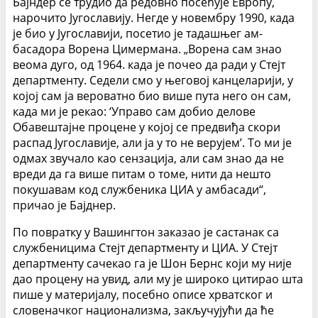
Бајндер се трудио да редовно посећује Европу,
нарочито Југославију. Негде у новембру 1990, када
је био у Југославији, посетио је тадашњег ам­
басадора Ворена Цимермана. „Ворена сам знао
веома дуго, од 1964. када је почео да ради у Стејт
департменту. Седели смо у његовој канцеларији, у
којој сам ја вероватно био више пута него он сам,
када ми је рекао: ‘Управо сам добио делове
Обавештајне процене у којој се предвиђа скори
распад Ју­гославије, али ја у то не верујем’. То ми је
одмах звучало као сензација, али сам знао да не
вреди да га више питам о томе, нити да нешто
покушавам код службеника ЦИА у амбасади“,
причао је Бајднер.
По повратку у Вашингтон заказао је састанак са
службеницима Стејт де­партменту и ЦИА. У Стејт
департменту сачекао га је Шон Бернс који му није
дао процену на увид, али му је широко цитирао шта
пише у материјалу, посебно описе хрватског и
словеначког национализма, закључујући да ће