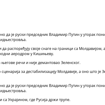
ено да је руски председник Владимир Путин у уторак пон
ридњестровља.
да распоређују своје снаге на граници са Молдавијом,
народни аеродром у Кишињеву.
 његове речи и није демантовао Зеленског.
 сценарија за дестабилизацију Молдавије, а оно што је З
ено да је руски председник Владимир Путин у уторак пон
ридњестровља.
 са Украјином, где Русија држи трупе.