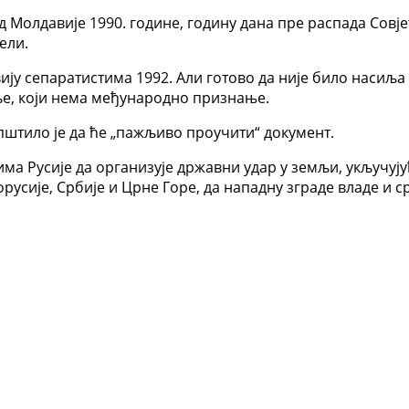
Молдавије 1990. године, годину дана пре распада Совјетс
ели.
ију сепаратистима 1992. Али готово да није било насиља 
е, који нема међународно признање.
штило је да ће „пажљиво проучити“ документ.
ма Русије да организује државни удар у земљи, укључуј
орусије, Србије и Црне Горе, да нападну зграде владе и с