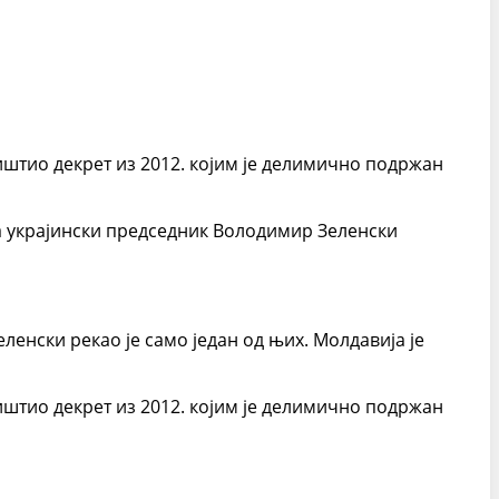
иштио декрет из 2012. којим је делимично подржан
 а украјински председник Володимир Зеленски
еленски рекао је само један од њих. Молдавија је
иштио декрет из 2012. којим је делимично подржан