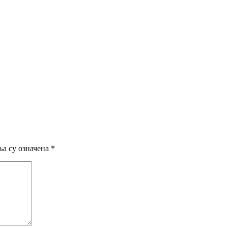
а су означена
*