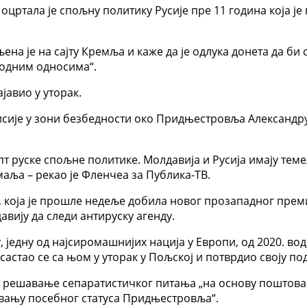
 оцртала је спољну политику Русије пре 11 година која 
на је на сајту Кремља и каже да је одлука донета да би 
родним односима“.
ајавио у уторак.
сије у зони безбедности око Придњестровља Александру 
епт руске спољне политике. Молдавија и Русија имају те
аља – рекао је Фленчеа за Публика-ТВ.
, која је прошле недеље добила новог прозападног премиј
авију да следи антируску агенду.
, једну од најсиромашнијих нација у Европи, од 2020. в
састао се са њом у уторак у Пољској и потврдио своју по
 за решавање сепаратистичког питања „на основу поштова
ивању посебног статуса Придњестровља“.