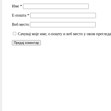
Име
*
Е-пошта
*
Веб место
Сачувај моје име, е-пошту и веб место у овом преглед