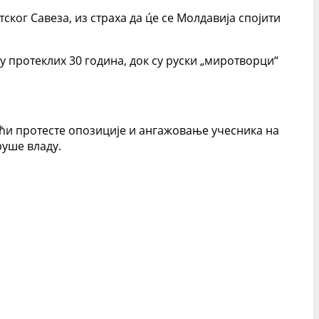
ког Савеза, из страха да ц́е се Молдавија спојити
у протеклих 30 година, док су руски „миротворци“
ући протесте опозиције и ангажовање учесника на
руше владу.