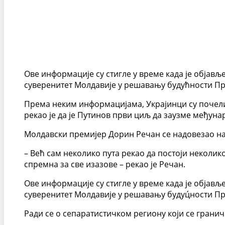
Ове информације су стигле у време када је објављ
суверенитет Молдавије у решавању будућности П
Према неким информацијама, Украјинци су почели 
рекао је да је Путинов први циљ да заузме међу
Молдавски премијер Дорин Речан се надовезао на
– Већ сам неколико пута рекао да постоји неколико
спремна за све изазове – рекао је Речан.
Ове информације су стигле у време када је објављ
суверенитет Молдавије у решавању будуц́ности П
Ради се о сепаратистичком региону који се граничи