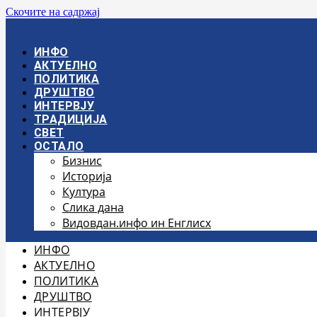
Скочите на садржај
ИНФО
АКТУЕЛНО
ПОЛИТИКА
ДРУШТВО
ИНТЕРВЈУ
ТРАДИЦИЈА
СВЕТ
ОСТАЛО
Бизнис
Историја
Култура
Слика дана
Видовдан.инфо ин Енглисх
ИНФО
АКТУЕЛНО
ПОЛИТИКА
ДРУШТВО
ИНТЕРВЈУ