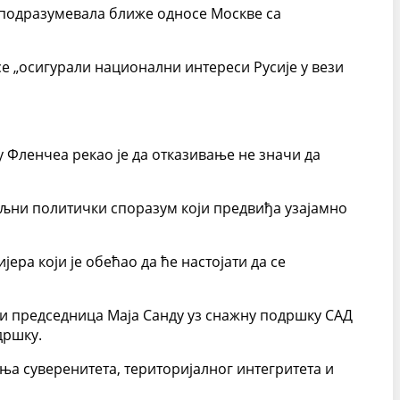
је подразумевала ближе односе Москве са
се „осигурали национални интереси Русије у вези
Фленчеа рекао је да отказивање не значи да
мељни политички споразум који предвиђа узајамно
ера који је обећао да ће настојати да се
оди председница Маја Санду уз снажну подршку САД
дршку.
ња суверенитета, територијалног интегритета и