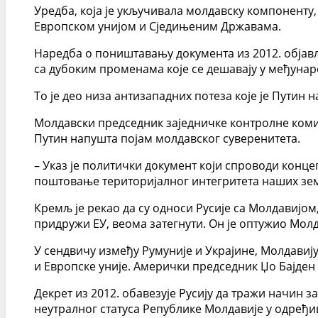
Уредба, која је укључивала молдавску компоненту,
Европском унијом и Сједињеним Државама.
Наредба о поништавању документа из 2012. објавље
са дубоким променама које се дешавају у међуна
То је део низа антизападних потеза које је Путин н
Молдавски председник заједничке контролне коми
Путин напушта појам молдавског суверенитета.
– Указ је политички документ који спроводи конц
поштовање територијалног интегритета наших зем
Кремљ је рекао да су односи Русије са Молдавијом
придружи ЕУ, веома затегнути. Он је оптужио Молд
У сендвичу између Румуније и Украјине, Молдавију
и Европске уније. Амерички председник Џо Бајден 
Декрет из 2012. обавезује Русију да тражи начин
неутралног статуса Републике Молдавије у одређ