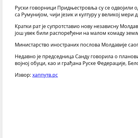
Руски говорници Придњестровља су се одвојили од 
са Румунијом, чији језик и културу у великој мери д
Кратки рат је супротставио нову независну Молдав
још увек били распоређени на малом комаду земљ
Министарство иностраних послова Молдавије саоп
Недавно је председница Санду говорила о планови
војној обуци, као и грађана Руске Федерације, Бел
Извор:
хаппyтв.рс