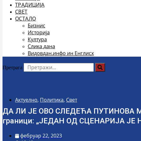
ТРАДИЦИЈА
СВЕТ
ОСТАЛО
Бизнис
Историја
Култура
Слика дана
Видовдан.инфо ин Енглисх
Претрага
Актуелно
,
Политика
,
Свет
ДА ЛИ ЈЕ ОВО СЛЕДЕЋА ПУТИНОВА МЕ
граници: „ЈЕДАН ОД СЦЕНАРИЈА ЈЕ
фебруар 22, 2023