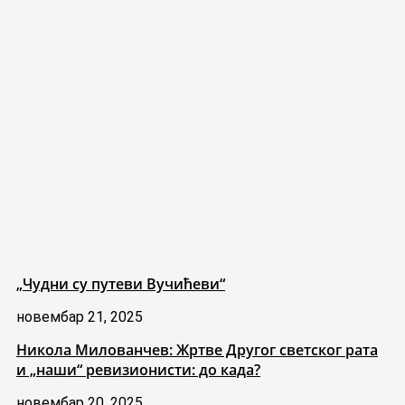
„Чудни су путеви Вучићеви“
новембар 21, 2025
Никола Милованчев: Жртве Другог светског рата
и „наши“ ревизионисти: до када?
новембар 20, 2025