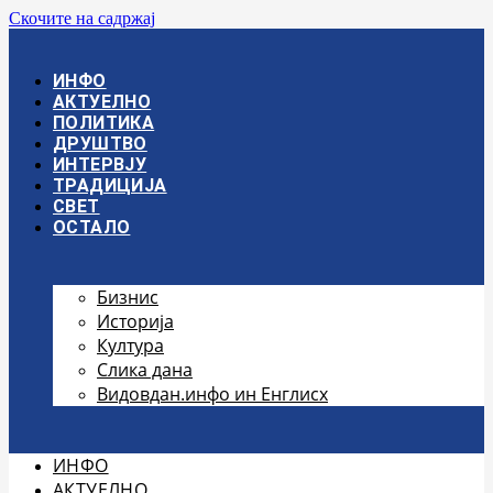
Скочите на садржај
ИНФО
АКТУЕЛНО
ПОЛИТИКА
ДРУШТВО
ИНТЕРВЈУ
ТРАДИЦИЈА
СВЕТ
ОСТАЛО
Бизнис
Историја
Култура
Слика дана
Видовдан.инфо ин Енглисх
ИНФО
АКТУЕЛНО