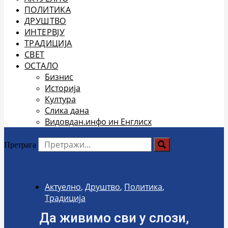
ПОЛИТИКА
ДРУШТВО
ИНТЕРВЈУ
ТРАДИЦИЈА
СВЕТ
ОСТАЛО
Бизнис
Историја
Култура
Слика дана
Видовдан.инфо ин Енглисх
Претрага
Актуелно
,
Друштво
,
Политика
,
Традиција
Да живимо сви у слози,