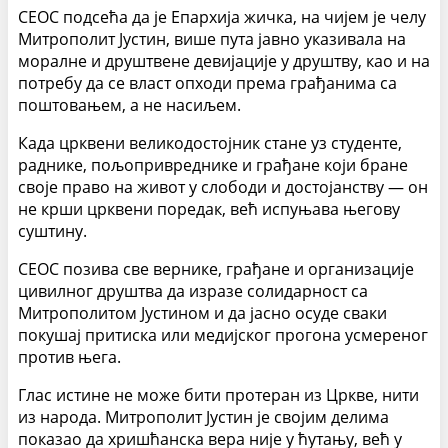
СЕОС подсећа да је Епархија жичка, на чијем је челу
Митрополит Јустин, више пута јавно указивала на
моралне и друштвене девијације у друштву, као и на
потребу да се власт опходи према грађанима са
поштовањем, а не насиљем.
Када црквени великодостојник стане уз студенте,
раднике, пољопривреднике и грађане који бране
своје право на живот у слободи и достојанству — он
не крши црквени поредак, већ испуњава његову
суштину.
СЕОС позива све вернике, грађане и организације
цивилног друштва да изразе солидарност са
Митрополитом Јустином и да јасно осуде сваки
покушај притиска или медијског прогона усмереног
против њега.
Глас истине не може бити протеран из Цркве, нити
из народа. Митрополит Јустин је својим делима
показао да хришћанска вера није у ћутању, већ у