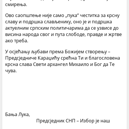
смирења.
Ово саопштење није само „пука“ честитка за крсну
славу и подршка слављенику, оно је и подршка
актуелним српским политичарима да се узвисе до
висина народа свог и пута слободе, правде и жртве
ако треба.
У осјећању љубави према Божијем створењу –
Предсједниче Караџићу срећна Ти и благословена
крсна слава Свети архангел Михаило и Бог да Те
чува.
Бања Лука,
Предсједник СНП – Избор је наш