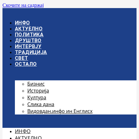
Скочите на садржај
ИНФО
АКТУЕЛНО
ПОЛИТИКА
ДРУШТВО
ИНТЕРВЈУ
ТРАДИЦИЈА
СВЕТ
ОСТАЛО
Бизнис
Историја
Култура
Слика дана
Видовдан.инфо ин Енглисх
ИНФО
АКТУЕЛНО