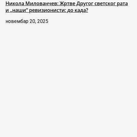
Никола Милованчев: Жртве Другог светског рата
и „наши“ ревизионисти: до када?
новембар 20, 2025