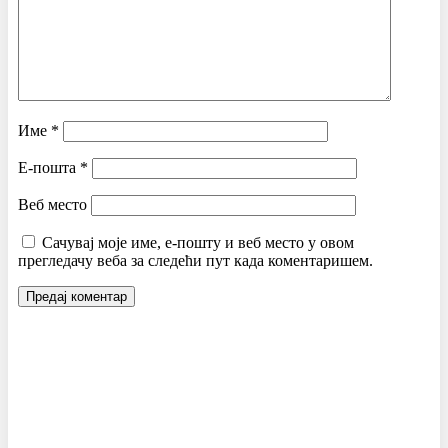
Име
*
Е-пошта
*
Веб место
Сачувај моје име, е-пошту и веб место у овом
прегледачу веба за следећи пут када коментаришем.