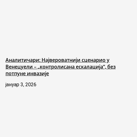
Аналитичари: Највероватнији сценарио у
Венецуели – „контролисана ескалација“, без
потпуне инвазије
јануар 3, 2026