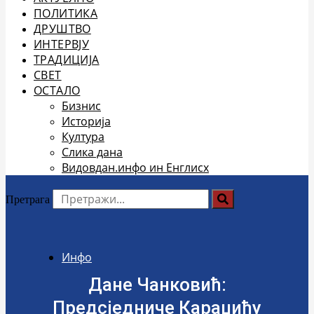
ПОЛИТИКА
ДРУШТВО
ИНТЕРВЈУ
ТРАДИЦИЈА
СВЕТ
ОСТАЛО
Бизнис
Историја
Култура
Слика дана
Видовдан.инфо ин Енглисх
Претрага
Инфо
Дане Чанковић:
Предсједниче Караџићу