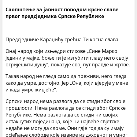
Саопштење за јавност поводом крсне славе
првог предсједника Српске Републике
Предсједниче Караџићу срећна Ти крсна слава.
Онај народ који изњедри стихове „Сине Марко
једини у мајке, боље ти је изгубити главу него своју
огријешити душу“, показује свој пут правде и жртве.
Такав народ не гледа само да преживи, него гледа
како да умре, достојно. Јер „Онај који вјерује у мене
и када умре живјеће“.
Српски народ нема разлога да се стиди због своје
прошлости. Нема разлога да се стиди због Српске
Републике. Нема разлога да се стиди ни својих
истакнутих појединаца, које ни највеће свјетске
недаће не могу да сломе. Они гдје год да су имају
осјећање слободе које извире из духовног и умног