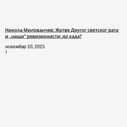
Никола Милованчев: Жртве Другог светског рата
и „наши“ ревизионисти: до када?
новембар 20, 2025