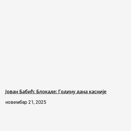
Јован Бабић: Блокаде: Годину дана касније
новембар 21, 2025