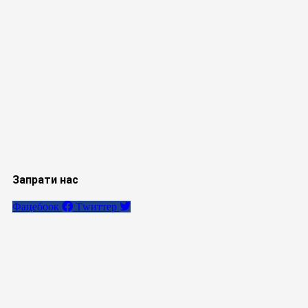
Запрати нас
Фацебоок
Тwиттер